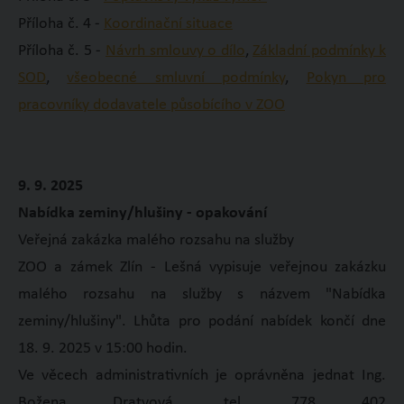
Příloha č. 4 -
Koordinační situace
Příloha č. 5 -
Návrh smlouvy o dílo
,
Základní podmínky k
SOD
,
všeobecné smluvní podmínky
,
Pokyn pro
pracovníky dodavatele působícího v ZOO
9. 9. 2025
Nabídka zeminy/hlušiny - opakování
Veřejná zakázka malého rozsahu na služby
ZOO a zámek Zlín - Lešná vypisuje veřejnou zakázku
malého rozsahu na služby s názvem "Nabídka
zeminy/hlušiny". Lhůta pro podání nabídek končí dne
18. 9. 2025 v 15:00 hodin.
Ve věcech administrativních je oprávněna jednat Ing.
Božena Dratvová, tel. 778 402