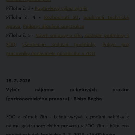
Příloha č. 3 -
Poptávkový výkaz výměr
Příloha č. 4 -
Rozhodnutí SU
,
Souhrnná technická
zpráva
,
Půdorys dřevěné konstrukce
Příloha č. 5 -
Návrh smlouvy o dílo
,
Základní podmínky k
SOD
,
všeobecné smluvní podmínky
,
Pokyn pro
pracovníky dodavatele působícího v ZOO
13. 2. 2026
Výběr nájemce nebytových prostor
(gastronomického provozu) - Bistro Bagha
ZOO a zámek Zlín - Lešná vyzývá k podání nabídky k
nájmu gastronomického provozu v ZOO Zlín. Lhůta pro