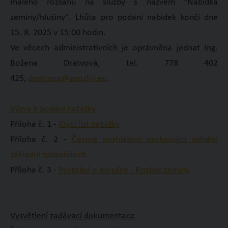
malého rozsahu na služby s názvem "Nabídka
zeminy/hlušiny". Lhůta pro podání nabídek končí dne
15. 8. 2025 v 15:00 hodin.
Ve věcech administrativních je oprávněna jednat Ing.
Božena Dratvová, tel. 778 402
425,
dratvova@zoozlin.eu
.
Výzva k podání nabídky
Příloha č. 1 -
Krycí list nabídky
Příloha č. 2 -
Čestné prohlášení prokazující splnění
základní způsobilosti
Příloha č. 3 -
Protokol o zkoušce - Rozbor zeminy
Vysvětlení zadávací dokumentace