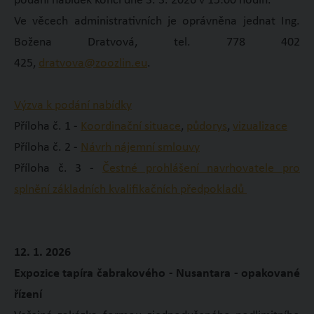
podání nabídek končí dne 3. 3. 2026 v 15:00 hodin.
Ve věcech administrativních je oprávněna jednat Ing.
Božena Dratvová, tel. 778 402
425,
dratvova@zoozlin.eu
.
Výzva k podání nabídky
Příloha č. 1 -
Koordinační situace
,
půdorys
,
vizualizace
Příloha č. 2 -
Návrh nájemní smlouvy
Příloha č. 3 -
Čestné prohlášení navrhovatele pro
splnění základních kvalifikačních předpokladů
12. 1. 2026
Expozice tapíra čabrakového - Nusantara - opakované
řízení