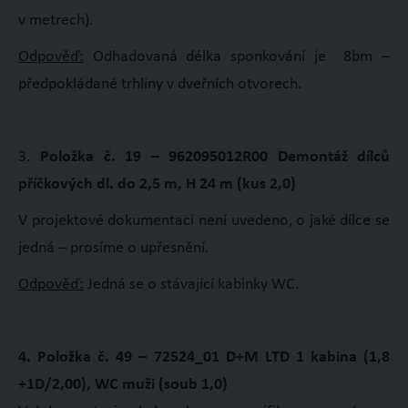
v metrech).
Odpověď:
Odhadovaná délka sponkování je 8bm –
předpokládané trhliny v dveřních otvorech.
3.
Položka č. 19 – 962095012R00 Demontáž dílců
příčkových dl. do 2,5 m, H 24 m (kus 2,0)
V projektové dokumentaci není uvedeno, o jaké dílce se
jedná – prosíme o upřesnění.
Odpověď:
Jedná se o stávající kabinky WC.
4. Položka č. 49 – 72524_01 D+M LTD 1 kabina (1,8
+1D/2,00), WC muži (soub 1,0)