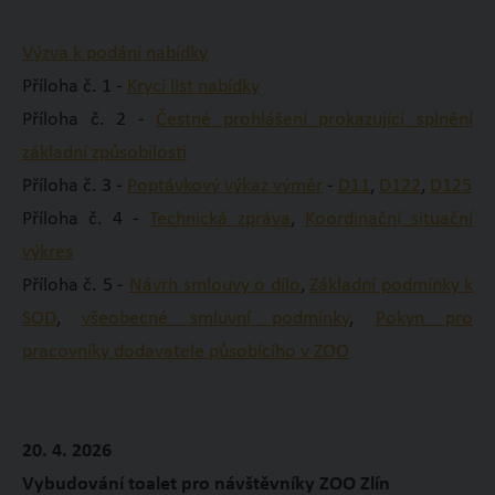
Výzva k podání nabídky
Příloha č. 1 -
Krycí list nabídky
Příloha č. 2 -
Čestné prohlášení prokazující splnění
základní způsobilosti
Příloha č. 3 -
Poptávkový výkaz výměr
-
D11
,
D122
,
D125
Příloha č. 4 -
Technická zpráva
,
Koordinační situační
výkres
Příloha č. 5 -
Návrh smlouvy o dílo
,
Základní podmínky k
SOD
,
všeobecné smluvní podmínky
,
Pokyn pro
pracovníky dodavatele působícího v ZOO
20. 4. 2026
Vybudování toalet pro návštěvníky ZOO Zlín