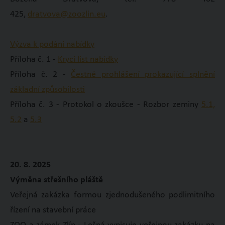
425,
dratvova@zoozlin.eu
.
Výzva k podání nabídky
Příloha č. 1 -
Krycí list nabídky
Příloha č. 2 -
Čestné prohlášení prokazující splnění
základní způsobilosti
Příloha č. 3 - Protokol o zkoušce - Rozbor zeminy
5.1,
5.2
a
5.3
20. 8. 2025
Výměna střešního pláště
Veřejná zakázka formou zjednodušeného podlimitního
řízení na stavební práce