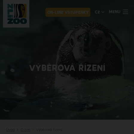
MENU
CZ
ON-LINE VSTUPENKY
VÝBĚROVÁ ŘÍZENÍ
Úvod
O zoo
Výběrová řízení