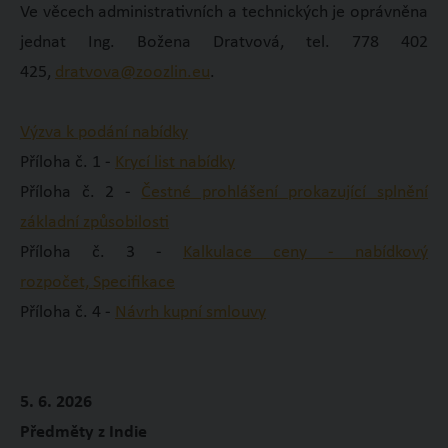
Ve věcech administrativních a technických je oprávněna
jednat Ing. Božena Dratvová, tel. 778 402
425,
dratvova@zoozlin.eu
.
Výzva k podání nabídky
Příloha č. 1 -
Krycí list nabídky
Příloha č. 2 -
Čestné prohlášení prokazující splnění
základní způsobilosti
Příloha č. 3 -
Kalkulace ceny - nabídkový
rozpočet, Specifikace
Příloha č. 4 -
Návrh kupní smlouvy
5. 6. 2026
Předměty z Indie