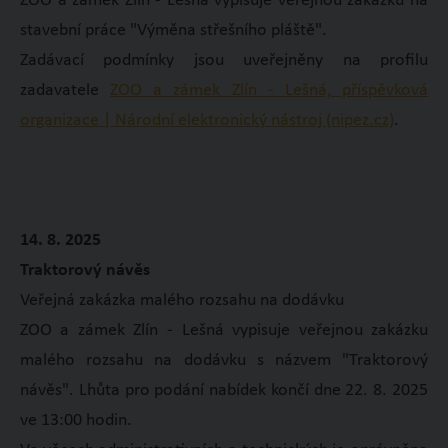
ZOO a zámek Zlín - Lešná vypisuje veřejnou zakázku na
stavební práce "Výměna střešního pláště".
Zadávací podmínky jsou uveřejněny na profilu
zadavatele
ZOO a zámek Zlín - Lešná, příspěvková
organizace | Národní elektronický nástroj (nipez.cz)
.
14. 8. 2025
Traktorový návěs
Veřejná zakázka malého rozsahu na dodávku
ZOO a zámek Zlín - Lešná vypisuje veřejnou zakázku
malého rozsahu na dodávku s názvem "Traktorový
návěs". Lhůta pro podání nabídek končí dne 22. 8. 2025
ve 13:00 hodin.