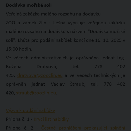
Dodávka mořské soli
Veřejná zakázka malého rozsahu na dodávku
ZOO a zámek Zlín - Lešná vypisuje veřejnou zakázku
malého rozsahu na dodávku s názvem "Dodávka mořské
soli". Lhůta pro podání nabídek končí dne 16. 10. 2025 v
15:00 hodin.
Ve věcech administrativních je oprávněna jednat Ing.
Božena Dratvová, tel. 778 402
425,
dratvova@zoozlin.eu
a ve věcech technických je
oprávněn jednat Václav Štraub, tel. 778 402
420,
straub@zoozlin.eu
.
Výzva k podání nabídky
Příloha č. 1 -
Krycí list nabídky
Příloha č. 2 -
Čestné prohlášení prokazující splnění