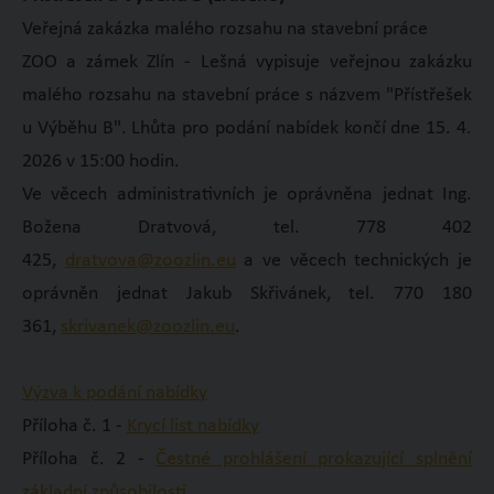
Veřejná zakázka malého rozsahu na stavební práce
ZOO a zámek Zlín - Lešná vypisuje veřejnou zakázku
malého rozsahu na stavební práce s názvem "Přístřešek
u Výběhu B". Lhůta pro podání nabídek končí dne 15. 4.
2026 v 15:00 hodin.
Ve věcech administrativních je oprávněna jednat Ing.
Božena Dratvová, tel. 778 402
425,
dratvova@zoozlin.eu
a ve věcech technických je
oprávněn jednat Jakub Skřivánek, tel. 770 180
361,
skrivanek@zoozlin.eu
.
Výzva k podání nabídky
Příloha č. 1 -
Krycí list nabídky
Příloha č. 2 -
Čestné prohlášení prokazující splnění
základní způsobilosti