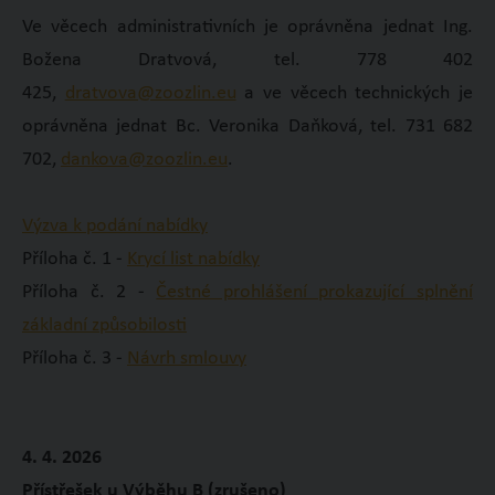
Ve věcech administrativních je oprávněna jednat Ing.
Božena Dratvová, tel. 778 402
425,
dratvova@zoozlin.eu
a ve věcech technických je
oprávněna jednat Bc. Veronika Daňková, tel. 731 682
702,
dankova@zoozlin.eu
.
Výzva k podání nabídky
Příloha č. 1 -
Krycí list nabídky
Příloha č. 2 -
Čestné prohlášení prokazující splnění
základní způsobilosti
Příloha č. 3 -
Návrh smlouvy
4. 4. 2026
Přístřešek u Výběhu B (zrušeno)