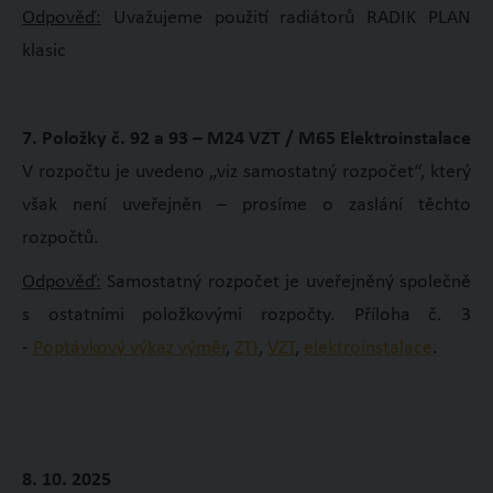
Odpověď:
Uvažujeme použití radiátorů RADIK PLAN
klasic
7. Položky č. 92 a 93 – M24 VZT / M65 Elektroinstalace
V rozpočtu je uvedeno „viz samostatný rozpočet“, který
však není uveřejněn – prosíme o zaslání těchto
rozpočtů.
Odpověď:
Samostatný rozpočet je uveřejněný společně
s ostatními položkovými rozpočty. Příloha č. 3
-
Poptávkový výkaz výměr
,
ZTI
,
VZT
,
elektroinstalace
.
8. 10. 2025