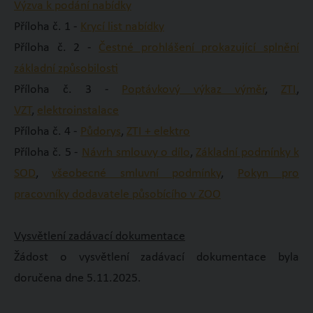
Výzva k podání nabídky
Příloha č. 1 -
Krycí list nabídky
Příloha č. 2 -
Čestné prohlášení prokazující splnění
základní způsobilosti
Příloha č. 3 -
Poptávkový výkaz výměr
,
ZTI
,
VZT
,
elektroinstalace
Příloha č. 4 -
Půdorys
,
ZTI + elektro
Příloha č. 5 -
Návrh smlouvy o dílo
,
Základní podmínky k
SOD
,
všeobecné smluvní podmínky
,
Pokyn pro
pracovníky dodavatele působícího v ZOO
Vysvětlení zadávací dokumentace
Žádost o vysvětlení zadávací dokumentace byla
doručena dne 5.11.2025.