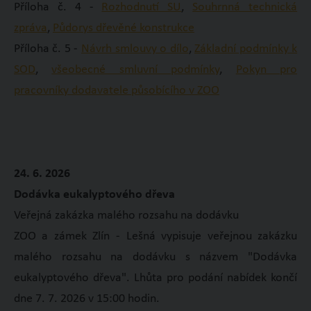
Příloha č. 4 -
Rozhodnutí SU
,
Souhrnná technická
zpráva
,
Půdorys dřevěné konstrukce
Příloha č. 5 -
Návrh smlouvy o dílo
,
Základní podmínky k
SOD
,
všeobecné smluvní podmínky
,
Pokyn pro
pracovníky dodavatele působícího v ZOO
24. 6. 2026
Dodávka eukalyptového dřeva
Veřejná zakázka malého rozsahu na dodávku
ZOO a zámek Zlín - Lešná vypisuje veřejnou zakázku
malého rozsahu na dodávku s názvem "Dodávka
eukalyptového dřeva". Lhůta pro podání nabídek končí
dne 7. 7. 2026 v 15:00 hodin.