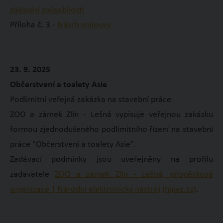
základní způsobilosti
Příloha č. 3 -
Návrh smlouvy
23. 9. 2025
Občerstvení a toalety Asie
Podlimitní veřejná zakázka na stavební práce
ZOO a zámek Zlín - Lešná vypisuje veřejnou zakázku
formou zjednodušeného podlimitního řízení na stavební
práce "Občerstvení a toalety Asie".
Zadávací podmínky jsou uveřejněny na profilu
zadavatele
ZOO a zámek Zlín - Lešná, příspěvková
organizace | Národní elektronický nástroj (nipez.cz)
.