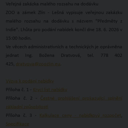
Veřejná zakázka malého rozsahu na dodávku
ZOO a zámek Zlín - Lešná vypisuje veřejnou zakázku
malého rozsahu na dodávku s názvem "Předměty z
Indie". Lhůta pro podání nabídek končí dne 18. 6. 2026 v
15:00 hodin.
Ve věcech administrativních a technických je oprávněna
jednat Ing. Božena Dratvová, tel. 778 402
425,
dratvova@zoozlin.eu
.
Výzva k podání nabídky
Příloha č. 1 -
Krycí list nabídky
Příloha č. 2 -
Čestné prohlášení prokazující splnění
základní způsobilosti
Příloha č. 3 -
Kalkulace ceny - nabídkový rozpočet
,
Specifikace