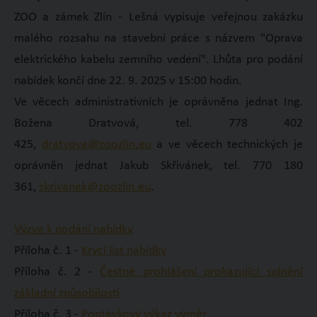
ZOO a zámek Zlín - Lešná vypisuje veřejnou zakázku
malého rozsahu na stavební práce s názvem "Oprava
elektrického kabelu zemního vedení". Lhůta pro podání
nabídek končí dne 22. 9. 2025 v 15:00 hodin.
Ve věcech administrativních je oprávněna jednat Ing.
Božena Dratvová, tel. 778 402
425,
dratvova@zoozlin.eu
a ve věcech technických je
oprávněn jednat Jakub Skřivánek, tel. 770 180
361,
skrivanek@zoozlin.eu
.
Výzva k podání nabídky
Příloha č. 1 -
Krycí list nabídky
Příloha č. 2 -
Čestné prohlášení prokazující splnění
základní způsobilosti
Příloha č. 3 -
Poptávkový výkaz výměr