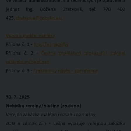
Ve věcech administrativních a technických je oprávněna
jednat Ing. Božena Dratvová, tel. 778 402
425,
dratvova@zoozlin.eu
.
Výzva k podání nabídky
Příloha č. 1 -
Krycí list nabídky
Příloha č. 2 -
Čestné prohlášení prokazující splnění
základní způsobilosti
Příloha č. 3 -
Traktorový návěs - specifikace
30. 7. 2025
Nabídka zeminy/hlušiny (zrušeno)
Veřejná zakázka malého rozsahu na služby
ZOO a zámek Zlín - Lešná vypisuje veřejnou zakázku