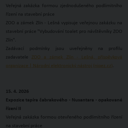
Veřejná zakázka formou zjednodušeného podlimitního
řízení na stavební práce
ZOO a zámek Zlín - Lešná vypisuje veřejnou zakázku na
stavební práce "Vybudování toalet pro návštěvníky ZOO
Zlín".
Zadávací podmínky jsou uveřejněny na profilu
zadavatele
ZOO a zámek Zlín - Lešná, příspěvková
organizace | Národní elektronický nástroj (nipez.cz)
.
15. 4. 2026
Expozice tapíra čabrakového - Nusantara - opakované
řízení II
Veřejná zakázka formou otevřeného podlimitního řízení
na stavební práce