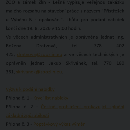
ZOO a zámek Zlín - Lešná vypisuje veřejnou zakázku
malého rozsahu na stavební práce s názvem "Přístřešek
u Výběhu B - opakování". Lhůta pro podání nabídek
končí dne 19. 8. 2026 v 15:00 hodin.
Ve věcech administrativních je oprávněna jednat Ing.
Božena Dratvová, tel. 778 402
425,
dratvova@zoozlin.eu
a ve věcech technických je
oprávněn jednat Jakub Skřivánek, tel. 770 180
361,
skrivanek@zoozlin.eu
.
Výzva k podání nabídky
Příloha č. 1 -
Krycí list nabídky
Příloha č. 2 -
Čestné prohlášení prokazující splnění
základní způsobilosti
Příloha č. 3 -
Poptávkový výkaz výměr