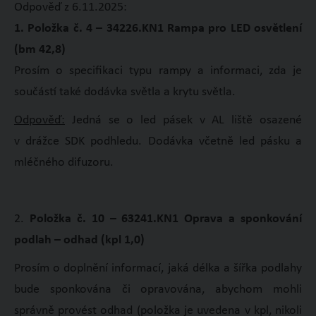
Odpověď z 6.11.2025:
1. Položka č. 4 – 34226.KN1 Rampa pro LED osvětlení
(bm 42,8)
Prosím o specifikaci typu rampy a informaci, zda je
součástí také dodávka světla a krytu světla.
Odpověď:
Jedná se o led pásek v AL liště osazené
v drážce SDK podhledu. Dodávka včetně led pásku a
mléčného difuzoru.
2.
Položka č. 10 – 63241.KN1 Oprava a sponkování
podlah – odhad (kpl 1,0)
Prosím o doplnění informací, jaká délka a šířka podlahy
bude sponkována či opravována, abychom mohli
správně provést odhad (položka je uvedena v kpl, nikoli