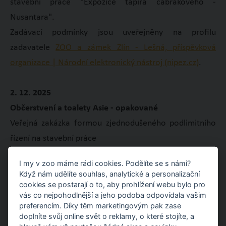
stavební práce "Expozice tapíra čabrakového -
Nusantara".
Zadávací podmínky jsou uveřejněny na profilu
zadavatele
ZOO a zámek Zlín - Lešná, příspěvková
organizace | Národní elektronický nástroj (nipez.cz)
.
2. 12. 2025
Občerstvení a toalety Asie - opakované
Veřejná zakázka formou zjednodušeného podlimitního
řízení na stavební práce
ZOO a zámek Zlín - Lešná vypisuje veřejnou zakázku na
I my v zoo máme rádi cookies. Podělíte se s námi?
stavební práce "Občerstvení a toalety Asie -
Když nám udělíte souhlas, analytické a personalizační
opakované".
cookies se postarají o to, aby prohlížení webu bylo pro
vás co nejpohodlnější a jeho podoba odpovídala vašim
Zadávací podmínky jsou uveřejněny na profilu
preferencím. Díky těm marketingovým pak zase
zadavatele
ZOO a zámek Zlín - Lešná, příspěvková
doplníte svůj online svět o reklamy, o které stojíte, a