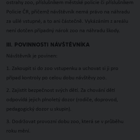
ostrahy zoo, příslušníkem městské policie či příslušníkem
Policie ČR, přičemž návštěvník nemá právo na náhradu
za ušlé vstupné, a to ani částečně. Vykázáním z areálu
není dotčen případný nárok zoo na náhradu škody.
III. POVINNOSTI NÁVŠTĚVNÍKA
Návštěvník je povinen:
1. Zakoupit si do zoo vstupenku a uchovat si ji pro
případ kontroly po celou dobu návštěvy zoo.
2. Zajistit bezpečnost svých dětí. Za chování dětí
odpovídá jejich plnoletý dozor (rodiče, doprovod,
pedagogický dozor u skupin).
3. Dodržovat provozní dobu zoo, která se v průběhu
roku mění.