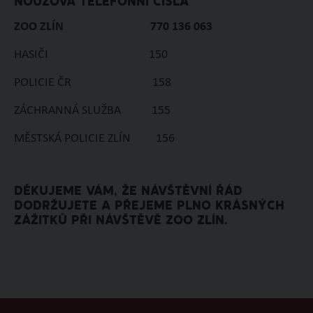
NOUZOVÁ TELEFONNÍ ČÍSLA
ZOO ZLÍN 770 136 063
HASIČI 150
POLICIE ČR 158
ZÁCHRANNÁ SLUŽBA 155
MĚSTSKÁ POLICIE ZLÍN 156
DĚKUJEME VÁM, ŽE NÁVŠTĚVNÍ ŘÁD
DODRŽUJETE A PŘEJEME PLNO KRÁSNÝCH
ZÁŽITKŮ PŘI NÁVŠTĚVĚ ZOO ZLÍN.