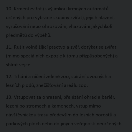
10. Krmení zvířat (s výjimkou krmných automatů
určených pro vybrané skupiny zvířat), jejich hlazení,
vyrušování nebo ohrožování, vhazování jakýchkoli
předmětů do výběhů.
11. Rušit volně žijící ptactvo a zvěř, dotýkat se zvířat
(mimo speciálních expozic k tomu přizpůsobených) a
sbírat vejce.
12. Trhání a ničení zeleně zoo, sbírání ovocných a
lesních plodů, znečišťování areálu zoo.
13. Vstupovat za ohrazení, přelézání ohrad a bariér,
lezení po stromech a kamenech, vstup mimo
návštěvnickou trasu především do lesních porostů a
parkových ploch nebo do jiných veřejnosti neurčených