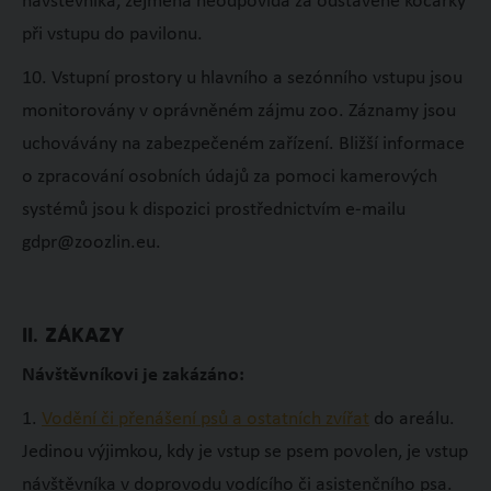
návštěvníka, zejména neodpovídá za odstavené kočárky
při vstupu do pavilonu.
10. Vstupní prostory u hlavního a sezónního vstupu jsou
monitorovány v oprávněném zájmu zoo. Záznamy jsou
uchovávány na zabezpečeném zařízení. Bližší informace
o zpracování osobních údajů za pomoci kamerových
systémů jsou k dispozici prostřednictvím e-mailu
gdpr@zoozlin.eu.
II. ZÁKAZY
Návštěvníkovi je zakázáno:
1.
Vodění či přenášení psů a ostatních zvířat
do areálu.
Jedinou výjimkou, kdy je vstup se psem povolen, je vstup
návštěvníka v doprovodu vodícího či asistenčního psa.