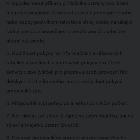
4. Uposlechnout příkazu příslušníka ostrahy zoo, který
má právo nevpustit či vykázat z areálu podnapilé osoby
nebo osoby pod vlivem návykové látky, osoby narušující
řádný provoz a bezpečnost v areálu zoo či osoby bez
platné vstupenky.
5. Dodržovat pokyny na informačních a zákazových
tabulích a značkách a stanovené pokyny pro různé
aktivity v zoo (vláček pro přepravu osob, provozní řád
dětských hřišť a lanového centra atd.), dbát pokynů
pracovníků zoo.
6. Přizpůsobit svůj pohyb po areálu zoo vlivům počasí.
7. Neriskovat své zdraví či újmu na svém majetku, ani na
zdraví a majetku ostatních osob.
8. Oznámit pracovníkům zoo porušování návštěvního