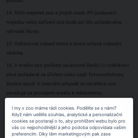
prostor.
14. Ničit majetek zoo a jiných osob. Při poškození
majetku nebo zařízení zoo bude po Vás požadována
náhrada škody.
15. Odhazovat odpad mimo k tomu určené odpadní
nádoby.
16. V areálu zoo pořádat soukromé školící či vzdělávací
akce pořádané za účelem zisku např. fotoworkshopy,
školení apod. V takovém případě se návštěva zoo
považuje za pronájem areálu k reklamnímu
fotografování a natáčení a podléhá zpoplatnění ve výši
I my v zoo máme rádi cookies. Podělíte se s námi?
5 000 Kč/den. Takovou akci je rovněž nutné předem
Když nám udělíte souhlas, analytické a personalizační
dohodnout s pověřenými pracovníky Zoo Zlín. V případě
cookies se postarají o to, aby prohlížení webu bylo pro
vás co nejpohodlnější a jeho podoba odpovídala vašim
nerespektování tohoto ustanovení si Zoo Zlín vyhrazuje
preferencím. Díky těm marketingovým pak zase