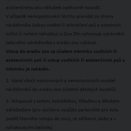
asistenčnímu psu náhubek opětovně nasadit.
V případě nerespektování těchto pravidel ze strany
návštěvníka (zákaz vodění či přenášení psů a ostatních
zvířat či nošení náhubku) si Zoo Zlín vyhrazuje oprávnění
takového návštěvníka z areálu zoo vykázat.
Vstup do areálu zoo za účelem tréninku vodících či
asistenčních psů či vstup vodících či asistenčních psů v
tréninku je zakázán.
2. Vjezd všech motorových a nemotorových vozidel
návštěvníků do areálu zoo (včetně dětských bicyklů).
3. Vstupovat s kolem, koloběžkou, tříkolkou a dětským
odrážedlem (pro úschovu využijte parkoviště pro kola
poblíž hlavního vstupu do zoo), se sáňkami, boby a s
nafukovacími balónky.