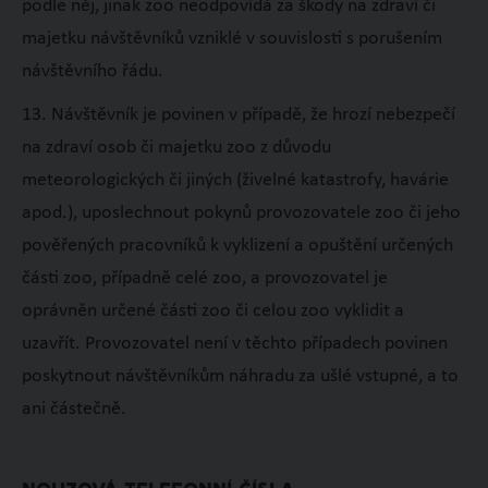
podle něj, jinak zoo neodpovídá za škody na zdraví či
majetku návštěvníků vzniklé v souvislosti s porušením
návštěvního řádu.
13. Návštěvník je povinen v případě, že hrozí nebezpečí
na zdraví osob či majetku zoo z důvodu
meteorologických či jiných (živelné katastrofy, havárie
apod.), uposlechnout pokynů provozovatele zoo či jeho
pověřených pracovníků k vyklizení a opuštění určených
části zoo, případně celé zoo, a provozovatel je
oprávněn určené části zoo či celou zoo vyklidit a
uzavřít. Provozovatel není v těchto případech povinen
poskytnout návštěvníkům náhradu za ušlé vstupné, a to
ani částečně.