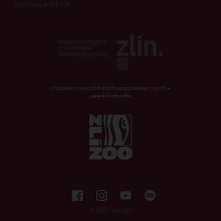
Mokřady pro život
Zřizovatelem a hlavním finančním podporovatelem Zoo Zlín je
statutární město Zlín
© 2021 Zoo Zlín