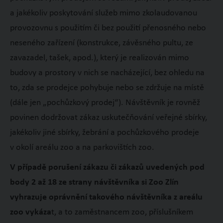
a jakékoliv poskytování služeb mimo zkolaudovanou
provozovnu s použitím či bez použití přenosného nebo
neseného zařízení (konstrukce, závěsného pultu, ze
zavazadel, tašek, apod.), který je realizován mimo
budovy a prostory v nich se nacházející, bez ohledu na
to, zda se prodejce pohybuje nebo se zdržuje na místě
(dále jen „pochůzkový prodej“). Návštěvník je rovněž
povinen dodržovat zákaz uskutečňování veřejné sbírky,
jakékoliv jiné sbírky, žebrání a pochůzkového prodeje
v okolí areálu zoo a na parkovištích zoo.
V případě porušení zákazu či zákazů uvedených pod
body 2 až 18 ze strany návštěvníka si Zoo Zlín
vyhrazuje oprávnění takového návštěvníka z areálu
zoo vykáza
t, a to zaměstnancem zoo, příslušníkem