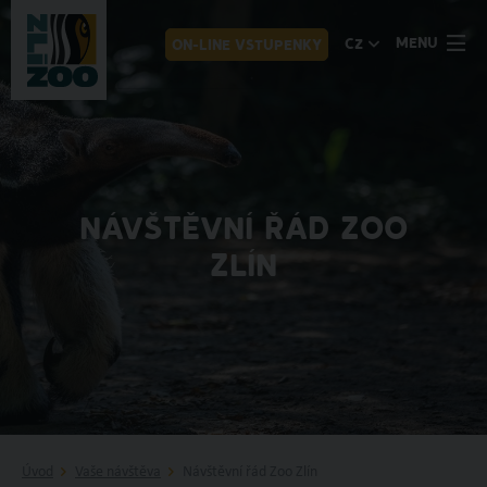
MENU
CZ
ON-LINE VSTUPENKY
NÁVŠTĚVNÍ ŘÁD ZOO
ZLÍN
Úvod
Vaše návštěva
Návštěvní řád Zoo Zlín