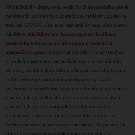
Při návštěvě v doprovodu vodícího či asistenčního psa je
návštěvník povinen tuto skutečnost nahlásit v pokladně
zoo, tel. 577 577 100. a to nejméně 24 hod. před dnem
návštěvy.
Návštěvníkovi budou současně sděleny
podmínky a doporučení při vstupu s vodícím či
asistenčním psem
, kterými je návštěvník s asistenčním
či vodícím psem povinen se řídit. Zoo Zlín si z důvodu
ochrany návštěvníků a zdraví a bezpečnosti chovaných
zvířat vyhrazuje oprávnění požadovat, v případě
provozní či jiné potřeby, nasazení náhubku u vodícího či
asistenčního psa. Návštěvník v doprovodu vodícího či
asistenčního psa je v případě potřeby oprávněn
vodícímu či asistenčnímu psu náhubek sejmout za
účelem provedení požadovaného úkonu. Po provedení
tohoto úkonu je návštěvník povinen vodícímu či