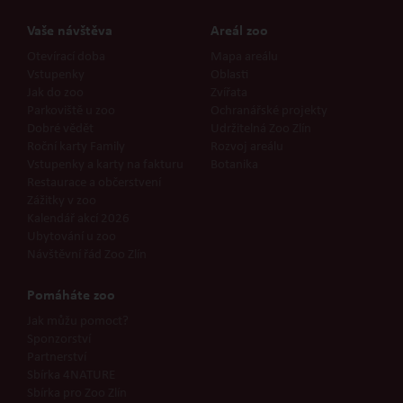
Vaše návštěva
Areál zoo
Otevírací doba
Mapa areálu
Vstupenky
Oblasti
Jak do zoo
Zvířata
Parkoviště u zoo
Ochranářské projekty
Dobré vědět
Udržitelná Zoo Zlín
Roční karty Family
Rozvoj areálu
Vstupenky a karty na fakturu
Botanika
Restaurace a občerstvení
Zážitky v zoo
Kalendář akcí 2026
Ubytování u zoo
Návštěvní řád Zoo Zlín
Pomáháte zoo
Jak můžu pomoct?
Sponzorství
Partnerství
Sbírka 4NATURE
Sbírka pro Zoo Zlín