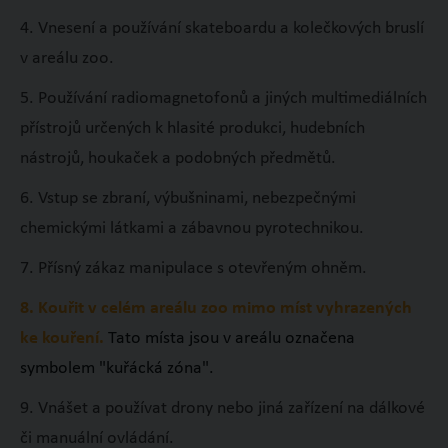
4. Vnesení a používání skateboardu a kolečkových bruslí
v areálu zoo.
5. Používání radiomagnetofonů a jiných multimediálních
přístrojů určených k hlasité produkci, hudebních
nástrojů, houkaček a podobných předmětů.
6. Vstup se zbraní, výbušninami, nebezpečnými
chemickými látkami a zábavnou pyrotechnikou.
7. Přísný zákaz manipulace s otevřeným ohněm.
8. Kouřit v celém areálu zoo mimo míst vyhrazených
ke kouření.
Tato místa jsou v areálu označena
symbolem "kuřácká zóna".
9. Vnášet a používat drony nebo jiná zařízení na dálkové
či manuální ovládání.