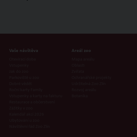
Vaše návštěva
Areál zoo
Otevírací doba
Mapa areálu
Vstupenky
Oblasti
Jak do zoo
Zvířata
Parkoviště u zoo
Ochranářské projekty
Dobré vědět
Udržitelná Zoo Zlín
Roční karty Family
Rozvoj areálu
Vstupenky a karty na fakturu
Botanika
Restaurace a občerstvení
Zážitky v zoo
Kalendář akcí 2026
Ubytování u zoo
Návštěvní řád Zoo Zlín