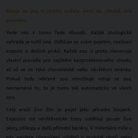
Vstup se psy a jinými zvířaty není do zlínské zoo
povolen.
Vede nás k tomu řada důvodů. Každá zoologická
zahrada je totiž jiná. Odlišuje se svým pojetím, realizací
expozic a dalších prvků. Každá zoo si proto stanovuje
vlastní pravidla pro zajištění bezproblémového chodu,
ať už se to týká chovatelské nebo návštěvní stránky.
Pokud tedy některá zoo umožňuje vstup se psy,
neznamená to, že je tomu tak automaticky ve všech
zoo.
Celý areál Zoo Zlín je pojat jako přírodní biopark.
Expozice od návštěvnické trasy oddělují pouze živé
ploty, příkopy a další přírodní bariéry. V minimální míře u
nás najdete ohraničení výběhů v podobě plotů nebo