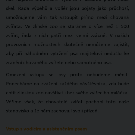
skel. Řada výběhů a voliér jsou pojaty jako průchozí,
umožňujeme vám tak vstoupit přímo mezi chovaná
zvířata. Ve zlínské zoo se staráme o více než 1 500
zvířat, řada z nich patří mezi velmi vzácné.
V našich
provozních možnostech skutečně nemůžeme zajistit,
aby při náhodném vytržení psa majitelovi nedošlo ke
zranění chovaného zvířete nebo samotného psa.
Omezení vstupu se psy proto nebudeme měnit.
Ponecháme na zvážení každého návštěvníka, zda bude
chtít zlínskou zoo navštívit i bez svého zvířecího miláčka.
Věříme však, že chovatelé zvířat pochopí toto naše
stanovisko a že nám zachovají svoji přízeň.
Vstup s vodícím a asistenčním psem