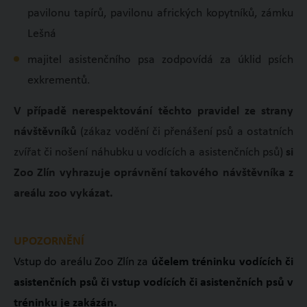
pavilonu tapírů, pavilonu afrických kopytníků, zámku
Lešná
majitel asistenčního psa zodpovídá za úklid psích
exkrementů.
V případě nerespektování těchto pravidel ze strany
návštěvníků
(zákaz vodění či přenášení psů a ostatních
zvířat či nošení náhubku u vodících a asistenčních psů)
si
Zoo Zlín vyhrazuje oprávnění takového návštěvníka z
areálu zoo vykázat.
UPOZORNĚNÍ
Vstup do areálu Zoo Zlín za
účelem tréninku vodících či
asistenčních psů či vstup vodících či asistenčních psů v
tréninku je zakázán.