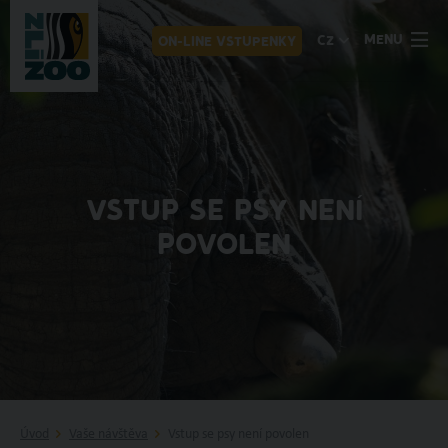
MENU
CZ
ON-LINE VSTUPENKY
VSTUP SE PSY NENÍ
POVOLEN
Úvod
Vaše návštěva
Vstup se psy není povolen