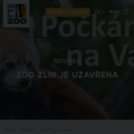
MENU
CZ
ON-LINE VSTUPENKY
NOVINKA
ZOO ZLÍN JE UZAVŘENA
Úvod
Novinky
Zoo Zlín je uzavřena