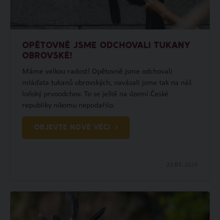
OPĚTOVNĚ JSME ODCHOVALI TUKANY
OBROVSKÉ!
Máme velkou radost! Opětovně jsme odchovali
mláďata tukanů obrovských, navázali jsme tak na náš
loňský prvoodchov. To se ještě na území České
republiky nikomu nepodařilo.
OBJEVTE NOVÉ VĚCI
22.07.
2026