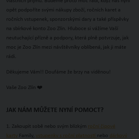
vlastních příjmů. Budeme proto moc rádi, když nás nyní
opět podpoříte svými nákupy zboží, ročních karet a
ročních vstupenek, sponzorskými dary a také příspěvky
na sbírkové konto Zoo Zlín. Hluboce si vážíme Vaší
neutuchající přízně a podpory, která plně potvrzuje, jak
moc je Zoo Zlín mezi návštěvníky oblíbená, jak ji máte
rádi.
Děkujeme Vám!! Doufáme že brzy na viděnou!
Vaše Zoo Zlín ❤️
JAK NÁM MŮŽETE NYNÍ POMOCT?
1. Zakoupit sobě nebo svým blízkým
roční čipové
karty
Family,
vstupenky s roční platností
nebo
dárkový