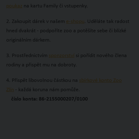
poukaz
na kartu Family či vstupenky.
2. Zakoupit dárek v našem
e-shopu
. Uděláte tak radost
hned dvakrát - podpoříte zoo a potěšíte sebe či blízké
originálním dárkem.
3. Prostřednictvím
sponzorství
si pořídit nového člena
rodiny a přispět mu na dobroty.
4. Přispět libovolnou částkou na
sbírkové konto Zoo
Zlín
- každá koruna nám pomůže.
číslo konta: 86-2155000207/0100