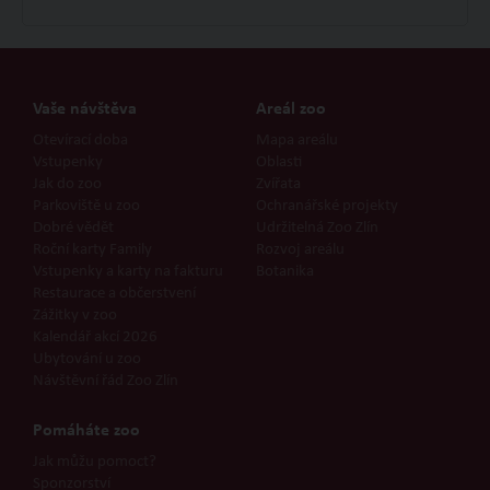
Vaše návštěva
Areál zoo
Otevírací doba
Mapa areálu
Vstupenky
Oblasti
Jak do zoo
Zvířata
Parkoviště u zoo
Ochranářské projekty
Dobré vědět
Udržitelná Zoo Zlín
Roční karty Family
Rozvoj areálu
Vstupenky a karty na fakturu
Botanika
Restaurace a občerstvení
Zážitky v zoo
Kalendář akcí 2026
Ubytování u zoo
Návštěvní řád Zoo Zlín
Pomáháte zoo
Jak můžu pomoct?
Sponzorství