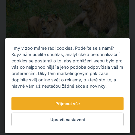
I my v zoo máme rádi cookies. Podělíte se s námi?
Když nám udělíte souhlas, analytické a personalizační
cookies se postarají o to, aby prohlížení webu bylo pro
LVICE ELSA A LEV TAKKO JSOU UŽ
vás co nejpohodlnější a jeho podoba odpovídala vašim
SPOLU
preferencím. Díky těm marketingovým pak zase
doplníte svůj online svět o reklamy, o které stojíte, a
Máme radost! Lvice Elsa, kterou stát odebral
hlavně vám už neutečou žádné akce a novinky.
soukromému chovateli ze severní Moravy, už je ve
výběhu původní expozice lvů společně s dvouletým
samcem Takkem.
Přijmout vše
OBJEVTE NOVÉ VĚCI
Upravit nastavení