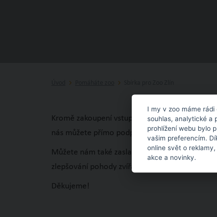
Úvod
Pomáháte zoo
Sbírka pro Zoo Zlín
I my v zoo máme rádi 
Kromě zakoupení vstupného 4NATURE pro podpor
souhlas, analytické a 
prohlížení webu bylo 
nás můžete přímo podpořit prostřednictvím
po
vašim preferencím. Dí
online svět o reklamy,
Můžete nám také zaslat finanční příspěvek pří
akce a novinky.
zlepšování pohody zvířat nebo pro nákup speciá
Děkujeme!