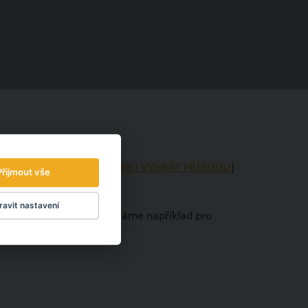
vé konto
4NATURE – NECHEJ VYHRÁT PŘÍRODU
)
Přijmout vše
avit nastavení
00
. Získané peníze používáme například pro