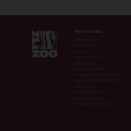
Vaše návštěva
Otevírací doba
Vstupenky
Jak do zoo
Parkoviště u zoo
Dobré vědět
Roční karty Family
Vstupenky a karty na fakturu
Restaurace a občerstvení
Zážitky v zoo
Kalendář akcí 2026
Ubytování u zoo
Návštěvní řád Zoo Zlín