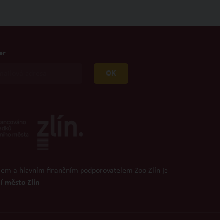
er
OK
lem a hlavním finančním podporovatelem Zoo Zlín je
í město Zlín