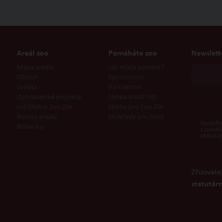
Areál zoo
Pomáháte zoo
Newslett
Mapa areálu
Jak můžu pomoct?
Oblasti
Sponzorství
Zvířata
Partnerství
Ochranářské projekty
Sbírka 4NATURE
Udržitelná Zoo Zlín
Sbírka pro Zoo Zlín
Rozvoj areálu
Mokřady pro život
Botanika
Zřizovate
statutárn