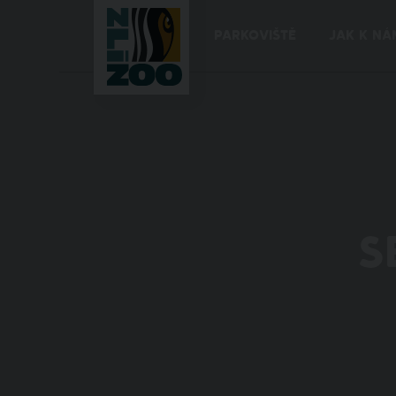
PARKOVIŠTĚ
JAK K NÁ
S