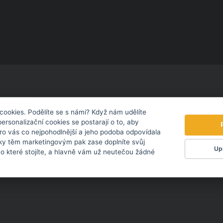
cookies. Podělíte se s námi? Když nám udělíte
u našich ochranářských aktivit ve volné přírodě (viz sbírko
personalizační cookies se postarají o to, aby
pro vás co nejpohodlnější a jeho podoba odpovídala
kladničky v areálu zoo
. Najdete ji u vstupu do pavilonu slonů.
ky těm marketingovým pak zase doplníte svůj
Upr
 o které stojíte, a hlavně vám už neutečou žádné
mo na
sbírkové konto Zoo Zlín - číslo účtu 86-2155000207/01
lních krmiv.