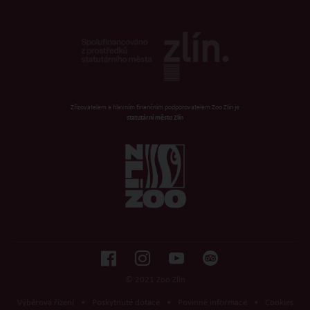
Zřizovatelem a hlavním finančním podporovatelem Zoo Zlín je
statutární město Zlín
© 2021 Zoo Zlín
Výběrová řízení
•
Poskytnuté dotace
•
Povinné informace
•
Cookies