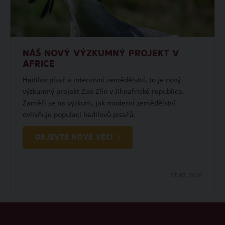
NÁŠ NOVÝ VÝZKUMNÝ PROJEKT V
AFRICE
Hadilov písař a intenzivní zemědělství, to je nový
výzkumný projekt Zoo Zlín v Jihoafrické republice.
Zaměří se na výzkum, jak moderní zemědělství
ovlivňuje populaci hadilovů písařů.
OBJEVTE NOVÉ VĚCI
17.07.
2026