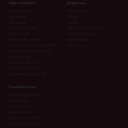
Vaše návštěva
Areál zoo
Otevírací doba
Mapa areálu
Vstupenky
Oblasti
Jak do zoo
Zvířata
Parkoviště u zoo
Ochranářské projekty
Dobré vědět
Udržitelná Zoo Zlín
Roční karty Family
Rozvoj areálu
Vstupenky a karty na fakturu
Botanika
Restaurace a občerstvení
Zážitky v zoo
Kalendář akcí 2026
Ubytování u zoo
Návštěvní řád Zoo Zlín
Pomáháte zoo
Jak můžu pomoct?
Sponzorství
Partnerství
Sbírka 4NATURE
Sbírka pro Zoo Zlín
Mokřady pro život