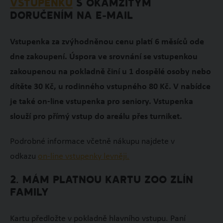
VSTUPENKU
S OKAMŽITÝM
DORUČENÍM NA E-MAIL
Vstupenka za zvýhodněnou cenu platí 6 měsíců ode
dne zakoupení.
Úspora ve srovnání se vstupenkou
zakoupenou na pokladně činí u 1 dospělé osoby nebo
dítěte 30 Kč, u rodinného vstupného 80 Kč. V nabídce
je také on-line vstupenka pro seniory. Vstupenka
slouží pro přímý vstup do areálu přes turniket.
Podrobné informace včetně nákupu najdete v
odkazu
on-line vstupenky levněji.
2. MÁM PLATNOU KARTU ZOO ZLÍN
FAMILY
Kartu předložte v pokladně hlavního vstupu. Paní