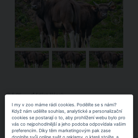
5.06.
Sdílet článek
I my v zoo máme rádi cookies. Podělíte se s námi?
Když nám udělíte souhlas, analytické a personalizační
MOHLO BY VÁS ZAJÍMAT
cookies se postarají o to, aby prohlížení webu bylo pro
vás co nejpohodlnější a jeho podoba odpovídala vašim
Otevírací doba
preferencím. Díky těm marketingovým pak zase
doplníte svůj online svět o reklamy, o které stojíte, a