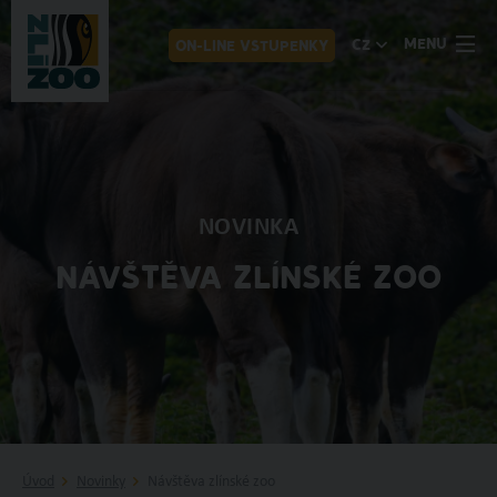
MENU
CZ
ON-LINE VSTUPENKY
NOVINKA
NÁVŠTĚVA ZLÍNSKÉ ZOO
Úvod
Novinky
Návštěva zlínské zoo