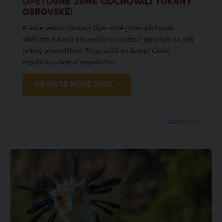
OPĚTOVNĚ JSME ODCHOVALI TUKANY
OBROVSKÉ!
Máme velkou radost! Opětovně jsme odchovali
mláďata tukanů obrovských, navázali jsme tak na náš
loňský prvoodchov. To se ještě na území České
republiky nikomu nepodařilo.
OBJEVTE NOVÉ VĚCI
22.07.
2026