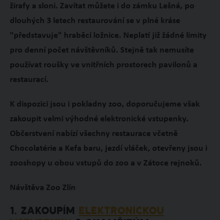
žirafy a sloni. Zavítat můžete i do zámku Lešná, po
dlouhých 3 letech restaurování se v plné kráse
"představuje" hraběcí ložnice. Neplatí již žádné limity
pro denní počet návštěvníků. Stejně tak nemusíte
používat roušky ve vnitřních prostorech pavilonů a
restaurací.
K dispozici jsou i pokladny zoo, doporučujeme však
zakoupit velmi výhodné elektronické vstupenky.
Občerstvení nabízí všechny restaurace včetně
Chocolatérie a Kefa baru, jezdí vláček, otevřeny jsou i
zooshopy u obou vstupů do zoo a v Zátoce rejnoků.
Návštěva Zoo Zlín
1. ZAKOUPÍM
ELEKTRONICKOU