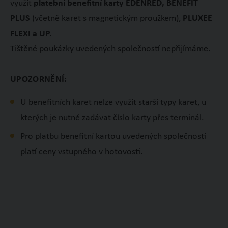
využít
platební benefitní karty EDENRED, BENEFIT
PLUS
(včetně karet s magnetickým proužkem),
PLUXEE
FLEXI a UP
.
Tištěné poukázky uvedených společností nepřijímáme.
UPOZORNĚNÍ:
U benefitních karet nelze využít starší typy karet, u
kterých je nutné zadávat číslo karty přes terminál.
Pro platbu benefitní kartou uvedených společností
platí ceny vstupného v hotovosti.