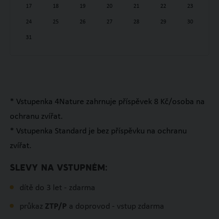
17
18
19
20
21
22
23
24
25
26
27
28
29
30
31
* Vstupenka 4Nature zahrnuje příspěvek 8 Kč/osoba na
ochranu zvířat.
* Vstupenka Standard je bez příspěvku na ochranu
zvířat.
SLEVY NA VSTUPNÉM:
dítě do 3 let - zdarma
průkaz
ZTP/P
a doprovod - vstup zdarma