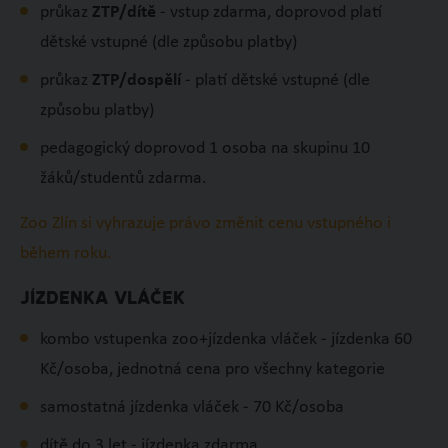
průkaz
ZTP/dítě
- vstup zdarma, doprovod platí
dětské vstupné (dle způsobu platby)
průkaz
ZTP/dospělí
- platí dětské vstupné (dle
způsobu platby)
pedagogický doprovod 1 osoba na skupinu 10
žáků/studentů zdarma.
Zoo Zlín si vyhrazuje právo změnit cenu vstupného i
během roku.
JÍZDENKA VLÁČEK
kombo vstupenka zoo+jízdenka vláček - jízdenka 60
Kč/osoba, jednotná cena pro všechny kategorie
samostatná jízdenka vláček - 70 Kč/osoba
dítě do 3 let - jízdenka zdarma