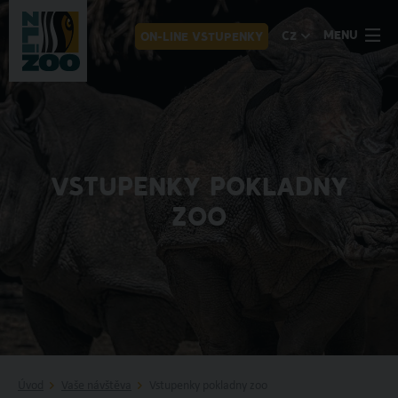
MENU
CZ
ON-LINE VSTUPENKY
VSTUPENKY POKLADNY
ZOO
Úvod
Vaše návštěva
Vstupenky pokladny zoo