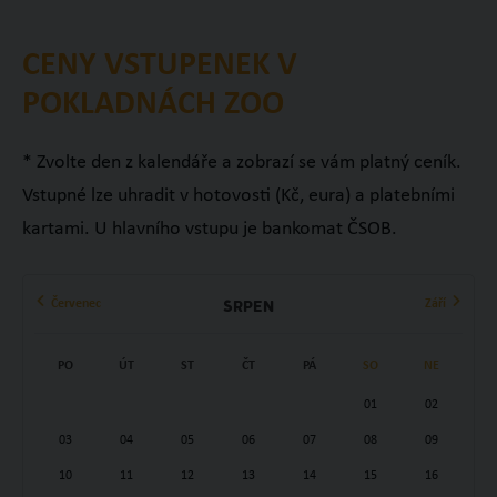
CENY VSTUPENEK V
POKLADNÁCH ZOO
* Zvolte den z kalendáře a zobrazí se vám platný ceník.
Vstupné lze uhradit v hotovosti (Kč, eura) a platebními
kartami. U hlavního vstupu je bankomat ČSOB.
Červenec
Září
Srpen
PO
ÚT
ST
ČT
PÁ
SO
NE
01
02
03
04
05
06
07
08
09
10
11
12
13
14
15
16