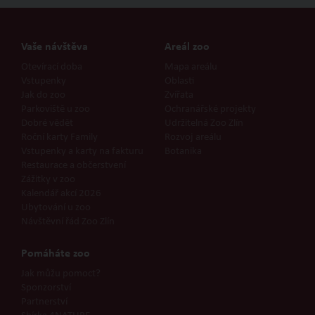
Vaše návštěva
Areál zoo
Otevírací doba
Mapa areálu
Vstupenky
Oblasti
Jak do zoo
Zvířata
Parkoviště u zoo
Ochranářské projekty
Dobré vědět
Udržitelná Zoo Zlín
Roční karty Family
Rozvoj areálu
Vstupenky a karty na fakturu
Botanika
Restaurace a občerstvení
Zážitky v zoo
Kalendář akcí 2026
Ubytování u zoo
Návštěvní řád Zoo Zlín
Pomáháte zoo
Jak můžu pomoct?
Sponzorství
Partnerství