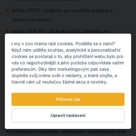
průkaz ZTP/P - jízdenka pro majitele průkazu a
doprovod zdarma
průkaz ZTP dítě - jízdenka 60 Kč, jízdenka pro
doprovod 60 Kč
I my v zoo máme rádi cookies. Podělíte se s námi?
Když nám udělíte souhlas, analytické a personalizační
pedagogický doprovod 1 osoba na skupinu 10
cookies se postarají o to, aby prohlížení webu bylo pro
žáků/studentů - zdarma
vás co nejpohodlnější a jeho podoba odpovídala vašim
preferencím. Díky těm marketingovým pak zase
pronájem vláčku (skupina osob, svatby atd.) - 70
doplníte svůj online svět o reklamy, o které stojíte, a
Kč/osoba, písemnou žádost zaslat na e-mail
hlavně vám už neutečou žádné akce a novinky.
mikesova@zoozlin.eu.
Přijmout vše
PLATBY V ZOO
Upravit nastavení
Při zakoupení vstupenek, nákupech v zooshopech nebo