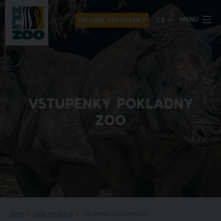
MENU
CZ
ON-LINE VSTUPENKY
VSTUPENKY POKLADNY
ZOO
Úvod
Vaše návštěva
Vstupenky pokladny zoo