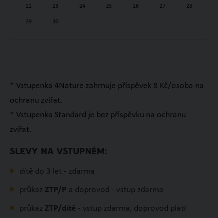
22
23
24
25
26
27
28
29
30
* Vstupenka 4Nature zahrnuje příspěvek 8 Kč/osoba na
ochranu zvířat.
* Vstupenka Standard je bez příspěvku na ochranu
zvířat.
SLEVY NA VSTUPNÉM:
dítě do 3 let - zdarma
průkaz
ZTP/P
a doprovod - vstup zdarma
průkaz
ZTP/dítě
- vstup zdarma, doprovod platí