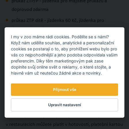
průkaz ZTP/P - jízdenka pro majitele průkazu a
doprovod zdarma
průkaz ZTP dítě - jízdenka 60 Kč, jízdenka pro
doprovod 60 Kč
I my v zoo máme rádi cookies. Podělíte se s námi?
pedagogický doprovod 1 osoba na skupinu 10
Když nám udělíte souhlas, analytické a personalizační
žáků/studentů - zdarma
cookies se postarají o to, aby prohlížení webu bylo pro
vás co nejpohodlnější a jeho podoba odpovídala vašim
pronájem vláčku (skupina osob, svatby atd.) - 70
preferencím. Díky těm marketingovým pak zase
doplníte svůj online svět o reklamy, o které stojíte, a
Kč/osoba, písemnou žádost zaslat na e-mail
hlavně vám už neutečou žádné akce a novinky.
mikesova@zoozlin.eu.
Přijmout vše
PLATBY V ZOO
Upravit nastavení
Při zakoupení vstupenek, nákupech v zooshopech nebo
v restauracích můžete platit v hotovosti, platební kartou