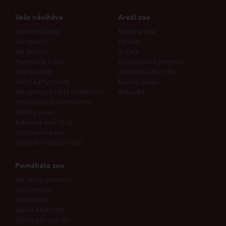
Vaše návštěva
Areál zoo
Otevírací doba
Mapa areálu
Vstupenky
Oblasti
Jak do zoo
Zvířata
Parkoviště u zoo
Ochranářské projekty
Dobré vědět
Udržitelná Zoo Zlín
Roční karty Family
Rozvoj areálu
Vstupenky a karty na fakturu
Botanika
Restaurace a občerstvení
Zážitky v zoo
Kalendář akcí 2026
Ubytování u zoo
Návštěvní řád Zoo Zlín
Pomáháte zoo
Jak můžu pomoct?
Sponzorství
Partnerství
Sbírka 4NATURE
Sbírka pro Zoo Zlín