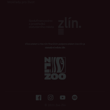
Mokřady pro život
Zřizovatelem a hlavním finančním podporovatelem Zoo Zlín je
statutární město Zlín
© 2021 Zoo Zlín