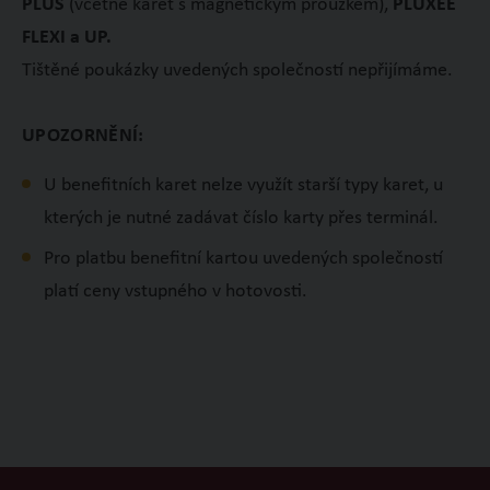
PLUS
(včetně karet s magnetickým proužkem),
PLUXEE
FLEXI a UP
.
Tištěné poukázky uvedených společností nepřijímáme.
UPOZORNĚNÍ:
U benefitních karet nelze využít starší typy karet, u
kterých je nutné zadávat číslo karty přes terminál.
Pro platbu benefitní kartou uvedených společností
platí ceny vstupného v hotovosti.