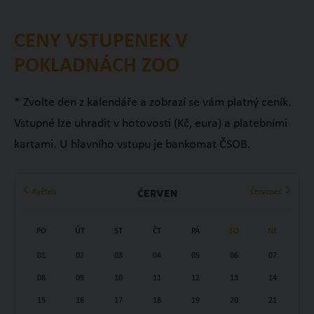
CENY VSTUPENEK V
POKLADNÁCH ZOO
* Zvolte den z kalendáře a zobrazí se vám platný ceník.
Vstupné lze uhradit v hotovosti (Kč, eura) a platebními
kartami. U hlavního vstupu je bankomat ČSOB.
Květen
Červenec
Červen
PO
ÚT
ST
ČT
PÁ
SO
NE
01
02
03
04
05
06
07
08
09
10
11
12
13
14
15
16
17
18
19
20
21