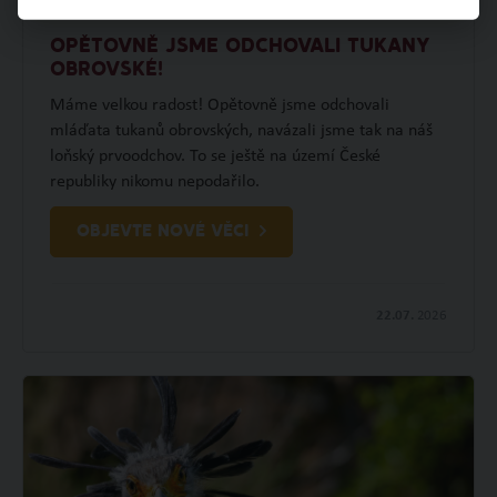
OPĚTOVNĚ JSME ODCHOVALI TUKANY
OBROVSKÉ!
Máme velkou radost! Opětovně jsme odchovali
mláďata tukanů obrovských, navázali jsme tak na náš
loňský prvoodchov. To se ještě na území České
republiky nikomu nepodařilo.
OBJEVTE NOVÉ VĚCI
22.07.
2026