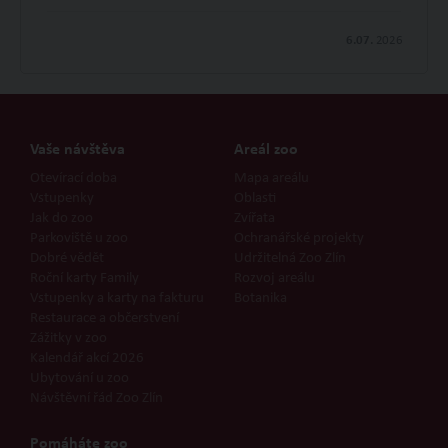
6.07.
2026
Vaše návštěva
Areál zoo
Otevírací doba
Mapa areálu
Vstupenky
Oblasti
Jak do zoo
Zvířata
Parkoviště u zoo
Ochranářské projekty
Dobré vědět
Udržitelná Zoo Zlín
Roční karty Family
Rozvoj areálu
Vstupenky a karty na fakturu
Botanika
Restaurace a občerstvení
Zážitky v zoo
Kalendář akcí 2026
Ubytování u zoo
Návštěvní řád Zoo Zlín
Pomáháte zoo