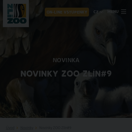
MENU
CZ
ON-LINE VSTUPENKY
NOVINKA
NOVINKY ZOO ZLÍN#9
Úvod
Novinky
Novinky ZOO Zlín#9