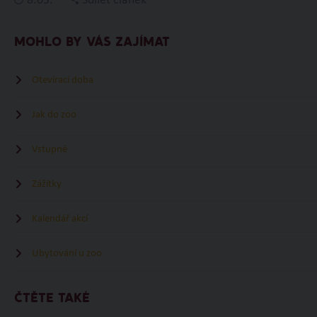
8.03.
Sdílet článek
MOHLO BY VÁS ZAJÍMAT
Otevírací doba
Jak do zoo
Vstupné
Zážitky
Kalendář akcí
Ubytování u zoo
ČTĚTE TAKÉ