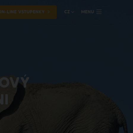
ON-LINE VSTUPENKY
CZ
MENU
NOVÝ
NI