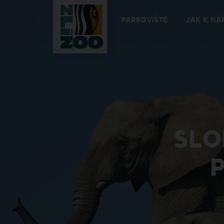
PARKOVIŠTĚ
JAK K NÁ
SLO
P