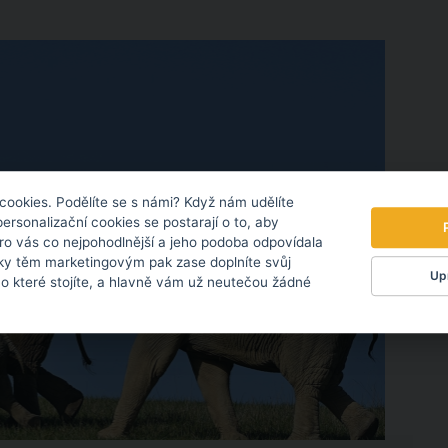
cookies. Podělíte se s námi? Když nám udělíte
personalizační cookies se postarají o to, aby
pro vás co nejpohodlnější a jeho podoba odpovídala
ky těm marketingovým pak zase doplníte svůj
Upr
 o které stojíte, a hlavně vám už neutečou žádné