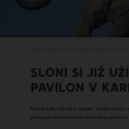
Úvod
Novinky
Sloni si již užívají nový pavilon v Karibuni
Sloni si již u
pavilon v Kar
Máme velký důvod k radosti. Trojice slonic 
přesun do dokončeného chovného zařízení v K