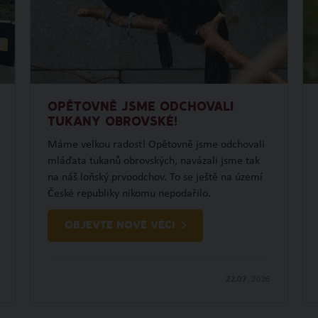
OPĚTOVNĚ JSME ODCHOVALI
TUKANY OBROVSKÉ!
Máme velkou radost! Opětovně jsme odchovali
mláďata tukanů obrovských, navázali jsme tak
na náš loňský prvoodchov. To se ještě na území
České republiky nikomu nepodařilo.
OBJEVTE NOVÉ VĚCI
22.07.
2026