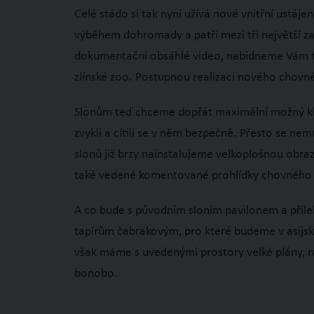
Celé stádo si tak nyní užívá nové vnitřní ustájen
výběhem dohromady a patří mezi tři největší za
dokumentační obsáhlé video, nabídneme Vám ty 
zlínské zoo. Postupnou realizaci nového chovné
Slonům teď chceme dopřát maximální možný klid
zvykli a cítili se v něm bezpečně. Přesto se ne
slonů již brzy nainstalujeme velkoplošnou obra
také vedené komentované prohlídky chovného za
A co bude s původním sloním pavilonem a přil
tapírům čabrakovým, pro které budeme v asijské
však máme s uvedenými prostory velké plány, r
bonobo.