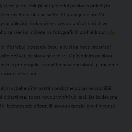
í, které je rozlehlejší než původní pavilon s přilehlým
řízení svého druhu na světě. Připravujeme pro Vás
nejdůležitější okamžiky v covu slonů afrických ve
ho zařízení si můžete na fotografiích prohlédnout
zde
.
. Potřebují dostatek času, aby si na nové prostředí
musíte obávat, že slony neuvidíte. V původním pavilonu
zovku s pro projekci z nového pavilonu slonů, plánujeme
řízení v Karibuni.
ehlým výběhem? Prozatím poskytne dočasné útočiště
 oblasti realizovat novou vnitřní ubikaci. Do budoucna
ádi bychom zde připravili novou expozici pro šimpanze