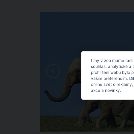
I my v zoo máme rádi 
souhlas, analytické a 
prohlížení webu bylo 
vašim preferencím. Dí
online svět o reklamy,
akce a novinky.