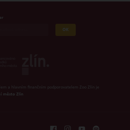
er
OK
lem a hlavním finančním podporovatelem Zoo Zlín je
í město Zlín