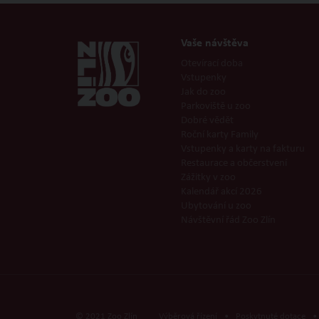
Vaše návštěva
Otevírací doba
Vstupenky
Jak do zoo
Parkoviště u zoo
Dobré vědět
Roční karty Family
Vstupenky a karty na fakturu
Restaurace a občerstvení
Zážitky v zoo
Kalendář akcí 2026
Ubytování u zoo
Návštěvní řád Zoo Zlín
© 2021 Zoo Zlín
Výběrová řízení
•
Poskytnuté dotace
•