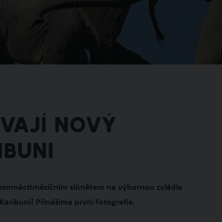
žívají nový
ibuni
s osmnáctiměsíčním slůnětem na výbornou zvládla
aribuni! Přinášíme první fotografie.