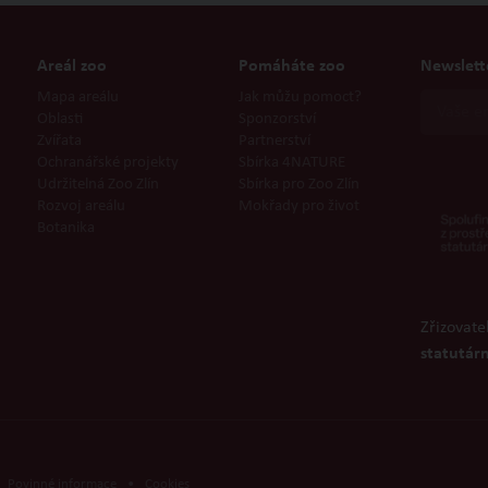
Areál zoo
Pomáháte zoo
Newslett
Mapa areálu
Jak můžu pomoct?
Oblasti
Sponzorství
Zvířata
Partnerství
Ochranářské projekty
Sbírka 4NATURE
Udržitelná Zoo Zlín
Sbírka pro Zoo Zlín
Rozvoj areálu
Mokřady pro život
Botanika
Zřizovate
statutárn
Povinné informace
•
Cookies