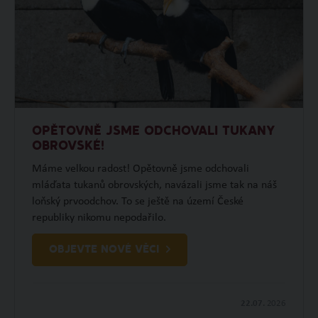
OPĚTOVNĚ JSME ODCHOVALI TUKANY
OBROVSKÉ!
Máme velkou radost! Opětovně jsme odchovali
mláďata tukanů obrovských, navázali jsme tak na náš
loňský prvoodchov. To se ještě na území České
republiky nikomu nepodařilo.
OBJEVTE NOVÉ VĚCI
22.07.
2026