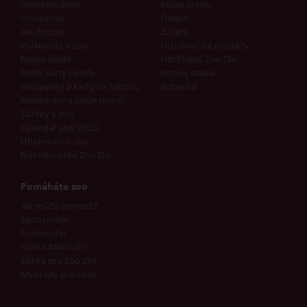
Otevírací doba
Mapa areálu
Vstupenky
Oblasti
Jak do zoo
Zvířata
Parkoviště u zoo
Ochranářské projekty
Dobré vědět
Udržitelná Zoo Zlín
Roční karty Family
Rozvoj areálu
Vstupenky a karty na fakturu
Botanika
Restaurace a občerstvení
Zážitky v zoo
Kalendář akcí 2026
Ubytování u zoo
Návštěvní řád Zoo Zlín
Pomáháte zoo
Jak můžu pomoct?
Sponzorství
Partnerství
Sbírka 4NATURE
Sbírka pro Zoo Zlín
Mokřady pro život