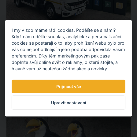
I my v zoo máme rádi cookies. Podělíte se s námi?
NOVÝ ELEKTROMOBIL NA KOMUNÁLNÍ
Když nám udělíte souhlas, analytické a personalizační
ODPAD
cookies se postarají o to, aby prohlížení webu bylo pro
Představujeme vám nový elektrický vůz pro svoz
vás co nejpohodlnější a jeho podoba odpovídala vašim
komunálního odpadu. Po fotovoltaické elektrárně tak
preferencím. Díky těm marketingovým pak zase
doplníte svůj online svět o reklamy, o které stojíte, a
pokračujeme dalším projektem v oblasti udržitelnosti.
hlavně vám už neutečou žádné akce a novinky.
OBJEVTE NOVÉ VĚCI
Přijmout vše
3.08.
2026
Upravit nastavení