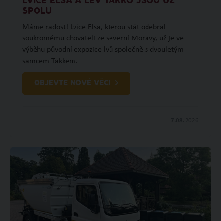
LVICE ELSA A LEV TAKKO JSOU UŽ
SPOLU
Máme radost! Lvice Elsa, kterou stát odebral
soukromému chovateli ze severní Moravy, už je ve
výběhu původní expozice lvů společně s dvouletým
samcem Takkem.
OBJEVTE NOVÉ VĚCI
7.08.
2026