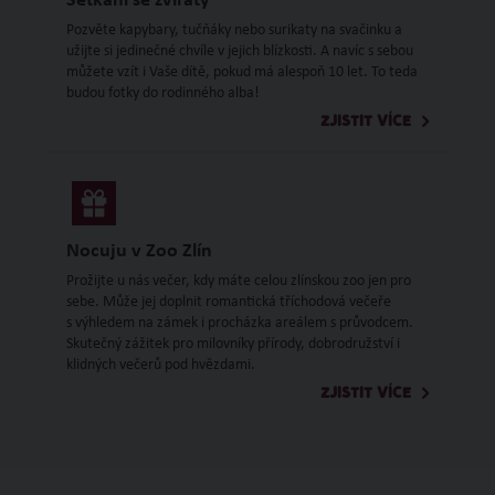
Setkání se zvířaty
Pozvěte kapybary, tučňáky nebo surikaty na svačinku a
užijte si jedinečné chvíle v jejich blízkosti. A navíc s sebou
můžete vzít i Vaše dítě, pokud má alespoň 10 let. To teda
budou fotky do rodinného alba!
ZJISTIT VÍCE
Nocuju v Zoo Zlín
Prožijte u nás večer, kdy máte celou zlínskou zoo jen pro
sebe. Může jej doplnit romantická tříchodová večeře
s výhledem na zámek i procházka areálem s průvodcem.
Skutečný zážitek pro milovníky přírody, dobrodružství i
klidných večerů pod hvězdami.
ZJISTIT VÍCE