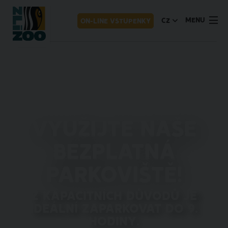
MENU
CZ
ON-LINE VSTUPENKY
Využijte naše
bezplatná
parkoviště!
Z kapacitních důvodů je
ideální zaparkovat do 9.
hodiny.