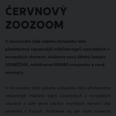
Červnový
ZooZOOM
V červnovém čísle našeho občasníku Vám
představíme nejcennější mláďata tygrů ussurijských v
evropských chovech, ukážeme nový dětský časopis
ZOOBĚŽNÍK, nabídneme KOMBO vstupenky a nové
suvenýry.
V červnovém čísle našeho občasníku Vám představíme
nejcennější mláďata tygrů ussurijských v evropských
chovech a také první odchov mořských rejnoků siba
ománská v Evropě. Podíváme se, jak roste sameček