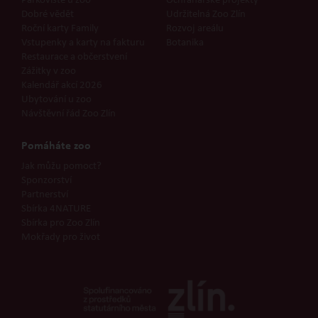
Parkoviště u zoo
Ochranářské projekty
Dobré vědět
Udržitelná Zoo Zlín
Roční karty Family
Rozvoj areálu
Vstupenky a karty na fakturu
Botanika
Restaurace a občerstvení
Zážitky v zoo
Kalendář akcí 2026
Ubytování u zoo
Návštěvní řád Zoo Zlín
Pomáháte zoo
Jak můžu pomoct?
Sponzorství
Partnerství
Sbírka 4NATURE
Sbírka pro Zoo Zlín
Mokřady pro život