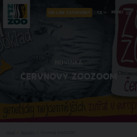
MENU
CZ
ON-LINE VSTUPENKY
NOVINKA
ČERVNOVÝ ZOOZOOM
Úvod
Novinky
Červnový ZooZOOM