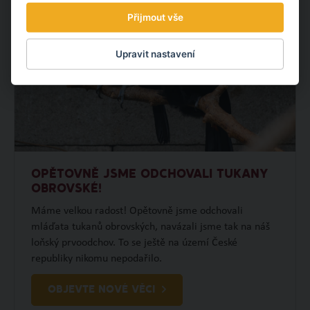
Přijmout vše
Upravit nastavení
OPĚTOVNĚ JSME ODCHOVALI TUKANY
OBROVSKÉ!
Máme velkou radost! Opětovně jsme odchovali
mláďata tukanů obrovských, navázali jsme tak na náš
loňský prvoodchov. To se ještě na území České
republiky nikomu nepodařilo.
OBJEVTE NOVÉ VĚCI