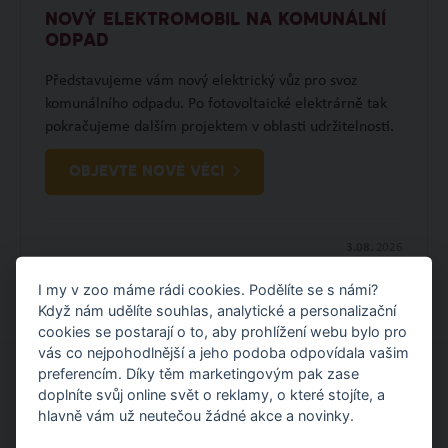
NOVÝ ELEKTROMOBIL NA KOMUNÁLNÍ
ODPAD
Představujeme vám nový elektrický vůz pro svoz
komunálního odpadu. Po fotovoltaické elektrárně tak
pokračujeme dalším projektem v oblasti udržitelnosti.
OBJEVTE NOVÉ VĚCI
3.08.
2026
I my v zoo máme rádi cookies. Podělíte se s námi?
Když nám udělíte souhlas, analytické a personalizační
cookies se postarají o to, aby prohlížení webu bylo pro
vás co nejpohodlnější a jeho podoba odpovídala vašim
preferencím. Díky těm marketingovým pak zase
doplníte svůj online svět o reklamy, o které stojíte, a
MOHLO BY VÁS ZAJÍMAT
hlavně vám už neutečou žádné akce a novinky.