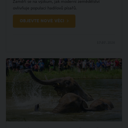
Zaměří se na výzkum, jak moderní zemědělství
ovlivňuje populaci hadilovů písařů.
OBJEVTE NOVÉ VĚCI
17.07.
2026