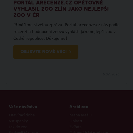
PORTÁL ARECENZE.CZ OPĚTOVNĚ
VYHLÁSIL ZOO ZLÍN JAKO NEJLEPŠÍ
ZOO V ČR
Přinášíme skvělou zprávu! Portál arecenze.cz nás podle
recenzí a hodnocení znovu vyhlásil jako nejlepší zoo v
České republice. Děkujeme!
OBJEVTE NOVÉ VĚCI
6.07.
2026
Vaše návštěva
Areál zoo
Otevírací doba
Mapa areálu
Vstupenky
Oblasti
Jak do zoo
Zvířata