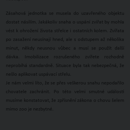
Zásahová jednotka se musela do uzavřeného objektu
dostat násilím. Jakákoliv snaha o uspání zvířat by mohla
vést k ohrožení života střelce i ostatních kolem. Zvířata
po zasažení neusínají hned, ale s odstupem až několika
minut, někdy neusnou vůbec a musí se použít další
dávka. Imobilizace rozrušeného zvířete rozhodně
neprobíhá standardně. Situace byla tak nebezpečná, že
nešlo aplikovat uspávací střelu.
Je nám velmi líto, že se přes veškerou snahu nepodařilo
chovatele zachránit. Po této velmi smutné události
musíme konstatovat, že zpřísnění zákona o chovu šelem
mimo zoo je nezbytné.