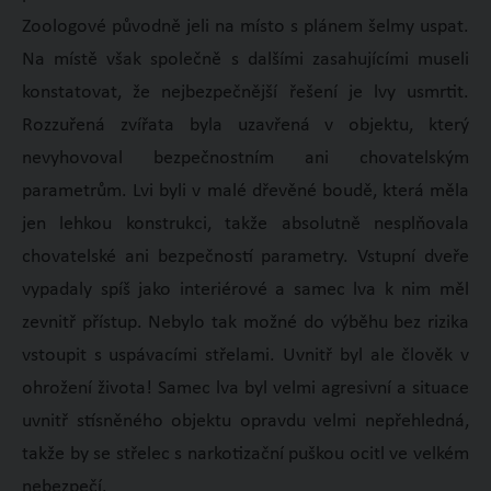
Zoologové původně jeli na místo s plánem šelmy uspat.
Na místě však společně s dalšími zasahujícími museli
konstatovat, že nejbezpečnější řešení je lvy usmrtit.
Rozzuřená zvířata byla uzavřená v objektu, který
nevyhovoval bezpečnostním ani chovatels
kým
parametrům. Lvi byli v malé dřevěné boudě, která měla
jen lehkou konstrukci, takže absolutně nesplňovala
chovatelské ani bezpečností parametry. Vstupní dveře
vypadaly spíš jako interiérové a samec lva k nim měl
zevnitř přístup. Nebylo tak možné do výběhu bez rizika
vstoupit s uspávacími střelami. Uvnitř byl ale člověk v
ohrožení života! Samec lva byl velmi agresivní a situace
uvnitř stísněného objektu opravdu velmi nepřehledná,
takže by se střelec s narkotizační puškou ocitl ve velkém
nebezpečí.