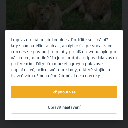
I my v zoo máme rádi cookies. Podělíte se s námi?
Když nám udělíte souhlas, analytické a personalizační
LVICE ELSA A LEV TAKKO JSOU UŽ
cookies se postarají o to, aby prohlížení webu bylo pro
SPOLU
vás co nejpohodlnější a jeho podoba odpovídala vašim
preferencím. Díky těm marketingovým pak zase
Máme radost! Lvice Elsa, kterou stát odebral
doplníte svůj online svět o reklamy, o které stojíte, a
soukromému chovateli ze severní Moravy, už je ve
hlavně vám už neutečou žádné akce a novinky.
výběhu původní expozice lvů společně s dvouletým
samcem Takkem.
Přijmout vše
OBJEVTE NOVÉ VĚCI
Upravit nastavení
7.08.
2026