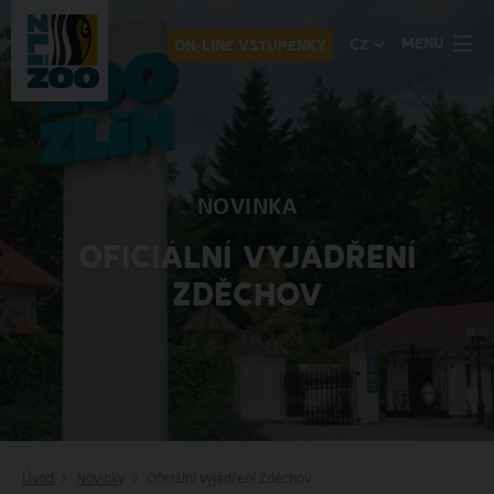
MENU
CZ
ON-LINE VSTUPENKY
NOVINKA
OFICIÁLNÍ VYJÁDŘENÍ
ZDĚCHOV
Úvod
Novinky
Oficiální vyjádření Zděchov