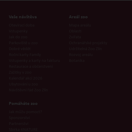
Vaše návštěva
Areál zoo
Otevírací doba
Mapa areálu
Vstupenky
Oblasti
Jak do zoo
Zvířata
Parkoviště u zoo
Ochranářské projekty
Dobré vědět
Udržitelná Zoo Zlín
Roční karty Family
Rozvoj areálu
Vstupenky a karty na fakturu
Botanika
Restaurace a občerstvení
Zážitky v zoo
Kalendář akcí 2026
Ubytování u zoo
Návštěvní řád Zoo Zlín
Pomáháte zoo
Jak můžu pomoct?
Sponzorství
Partnerství
Sbírka 4NATURE