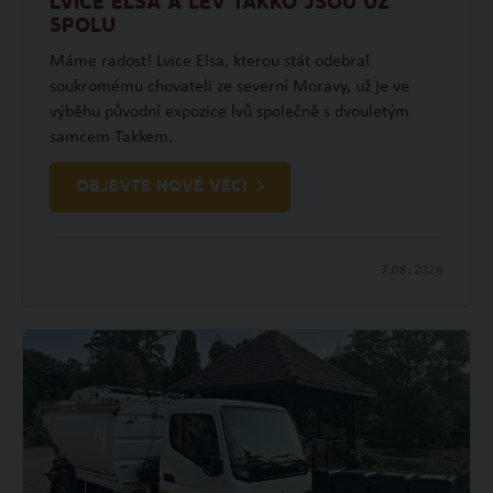
LVICE ELSA A LEV TAKKO JSOU UŽ
SPOLU
Máme radost! Lvice Elsa, kterou stát odebral
soukromému chovateli ze severní Moravy, už je ve
výběhu původní expozice lvů společně s dvouletým
samcem Takkem.
OBJEVTE NOVÉ VĚCI
7.08.
2026