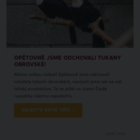
OPĚTOVNĚ JSME ODCHOVALI TUKANY
OBROVSKÉ!
Máme velkou radost! Opětovně jsme odchovali
mláďata tukanů obrovských, navázali jsme tak na náš
loňský prvoodchov. To se ještě na území České
republiky nikomu nepodařilo.
OBJEVTE NOVÉ VĚCI
22.07.
2026