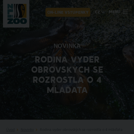
MENU
CZ
ON-LINE VSTUPENKY
NOVINKA
RODINA VYDER
OBROVSKÝCH SE
ROZROSTLA O 4
MLÁĎATA
Úvod
Novinky
Rodina vyder obrovských se rozrostla o 4 mláďata