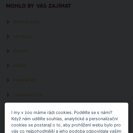
MOHLO BY VÁS ZAJÍMAT
Otevírací doba
Jak do zoo
Vstupné
Zážitky
Kalendář akcí
Ubytování u zoo
I my v zoo máme rádi cookies. Podělíte se s námi?
ČTĚTE TAKÉ
Když nám udělíte souhlas, analytické a personalizační
cookies se postarají o to, aby prohlížení webu bylo pro
vás co nejpohodlnější a jeho podoba odpovídala vašim