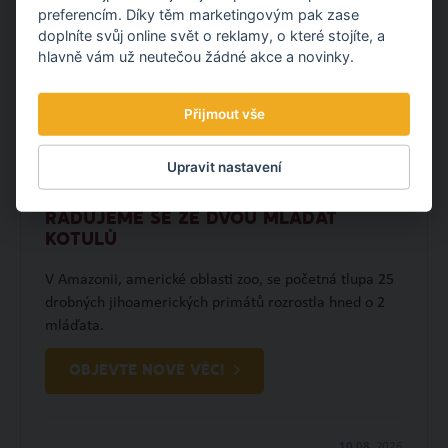
preferencím. Díky těm marketingovým pak zase
doplníte svůj online svět o reklamy, o které stojíte, a
hlavně vám už neutečou žádné akce a novinky.
Přijmout vše
Upravit nastavení
RADUJEME SE ZE DVOU MLÁĎAT
KOTULŮ
V Amazonii, americké oblasti zoo, se početná tlupa 25
drobných jihoamerických primátů rozrostla hned o 2
mláďata.
OBJEVTE NOVÉ VĚCI
10.08.
2026