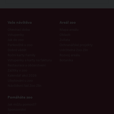
Vaše návštěva
Areál zoo
Otevírací doba
Mapa areálu
Vstupenky
Oblasti
Jak do zoo
Zvířata
Parkoviště u zoo
Ochranářské projekty
Dobré vědět
Udržitelná Zoo Zlín
Roční karty Family
Rozvoj areálu
Vstupenky a karty na fakturu
Botanika
Restaurace a občerstvení
Zážitky v zoo
Kalendář akcí 2026
Ubytování u zoo
Návštěvní řád Zoo Zlín
Pomáháte zoo
Jak můžu pomoct?
Sponzorství