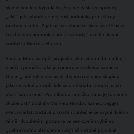
skvělé kondici. Vypadá to, že jsme našli ten správný
„klič“, jak vytvořit co nejlepší podmínky pro zdárný
odchov mláďat. A jak už to v chovatelském životě bývá,
trochu nám pomohla i určitá náhoda,“ uvedla hlavní
zooložka Markéta Horská.
Samice Mora se opět projevila jako svědomitá matka,
s péči jí pomáhá také její prvorozená dcera, samička
Dana. „Lidé tak u nás uvidí stejnou rodinnou skupinu,
jako ve volné přírodě, kde se o mláďata starají i jejich
starší sourozenci. Pro mladou samičku Danu je to cenná
zkušenost,“ doplnila Markéta Horská. Samec Dagget,
otec mláďat, zůstává prozatím společně se svými dvěma
téměř dvouletými potomky ve venkovním výběhu.
„Celou rodinu plánujeme spojit až v druhé polovině