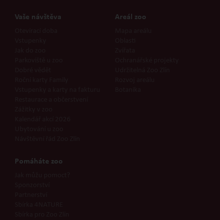
Vaše návštěva
Areál zoo
Otevírací doba
Mapa areálu
Vstupenky
Oblasti
Jak do zoo
Zvířata
Parkoviště u zoo
Ochranářské projekty
Dobré vědět
Udržitelná Zoo Zlín
Roční karty Family
Rozvoj areálu
Vstupenky a karty na fakturu
Botanika
Restaurace a občerstvení
Zážitky v zoo
Kalendář akcí 2026
Ubytování u zoo
Návštěvní řád Zoo Zlín
Pomáháte zoo
Jak můžu pomoct?
Sponzorství
Partnerství
Sbírka 4NATURE
Sbírka pro Zoo Zlín