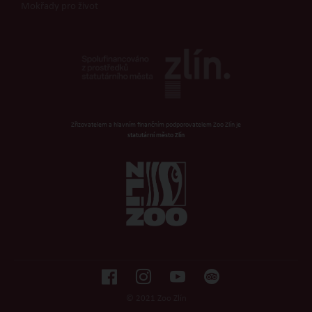
Mokřady pro život
Zřizovatelem a hlavním finančním podporovatelem Zoo Zlín je
statutární město Zlín
© 2021 Zoo Zlín