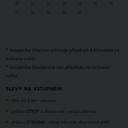
20
21
22
23
24
25
26
27
28
29
30
31
* Vstupenka 4Nature zahrnuje příspěvek 8 Kč/osoba na
ochranu zvířat.
* Vstupenka Standard je bez příspěvku na ochranu
zvířat.
SLEVY NA VSTUPNÉM:
dítě do 3 let - zdarma
průkaz
ZTP/P
a doprovod - vstup zdarma
průkaz
ZTP/dítě
- vstup zdarma, doprovod platí