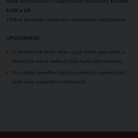
PLUS
(včetně karet s magnetickým proužkem),
PLUXEE
FLEXI a UP
.
Tištěné poukázky uvedených společností nepřijímáme.
UPOZORNĚNÍ:
U benefitních karet nelze využít starší typy karet, u
kterých je nutné zadávat číslo karty přes terminál.
Pro platbu benefitní kartou uvedených společností
platí ceny vstupného v hotovosti.