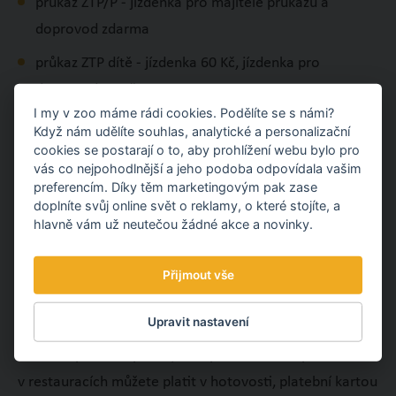
průkaz ZTP/P - jízdenka pro majitele průkazu a
doprovod zdarma
průkaz ZTP dítě - jízdenka 60 Kč, jízdenka pro
doprovod 60 Kč
I my v zoo máme rádi cookies. Podělíte se s námi?
pedagogický doprovod 1 osoba na skupinu 10
Když nám udělíte souhlas, analytické a personalizační
žáků/studentů - zdarma
cookies se postarají o to, aby prohlížení webu bylo pro
vás co nejpohodlnější a jeho podoba odpovídala vašim
pronájem vláčku (skupina osob, svatby atd.) - 70
preferencím. Díky těm marketingovým pak zase
doplníte svůj online svět o reklamy, o které stojíte, a
Kč/osoba, písemnou žádost zaslat na e-mail
hlavně vám už neutečou žádné akce a novinky.
mikesova@zoozlin.eu.
Přijmout vše
PLATBY V ZOO
Upravit nastavení
Při zakoupení vstupenek, nákupech v zooshopech nebo
v restauracích můžete platit v hotovosti, platební kartou