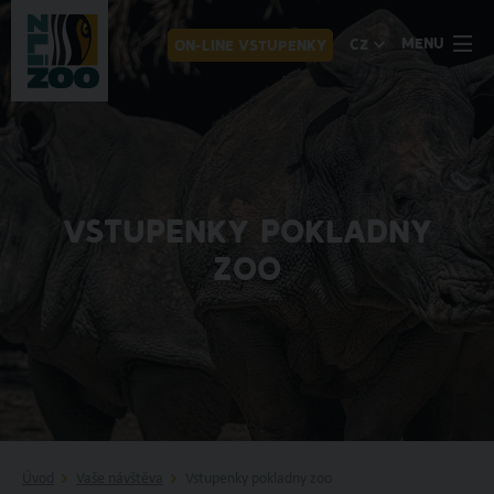
MENU
CZ
ON-LINE VSTUPENKY
VSTUPENKY POKLADNY
ZOO
Úvod
Vaše návštěva
Vstupenky pokladny zoo