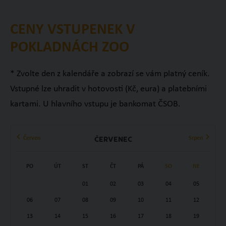
CENY VSTUPENEK V
POKLADNÁCH ZOO
* Zvolte den z kalendáře a zobrazí se vám platný ceník.
Vstupné lze uhradit v hotovosti (Kč, eura) a platebními
kartami. U hlavního vstupu je bankomat ČSOB.
Červen
Srpen
Červenec
PO
ÚT
ST
ČT
PÁ
SO
NE
01
02
03
04
05
06
07
08
09
10
11
12
13
14
15
16
17
18
19