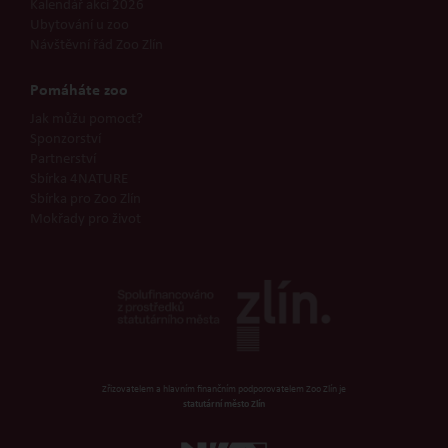
Kalendář akcí 2026
Ubytování u zoo
Návštěvní řád Zoo Zlín
Pomáháte zoo
Jak můžu pomoct?
Sponzorství
Partnerství
Sbírka 4NATURE
Sbírka pro Zoo Zlín
Mokřady pro život
Zřizovatelem a hlavním finančním podporovatelem Zoo Zlín je
statutární město Zlín