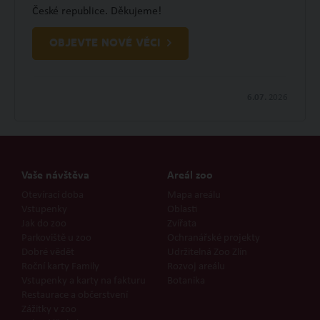
České republice. Děkujeme!
OBJEVTE NOVÉ VĚCI
6.07.
2026
Vaše návštěva
Areál zoo
Otevírací doba
Mapa areálu
Vstupenky
Oblasti
Jak do zoo
Zvířata
Parkoviště u zoo
Ochranářské projekty
Dobré vědět
Udržitelná Zoo Zlín
Roční karty Family
Rozvoj areálu
Vstupenky a karty na fakturu
Botanika
Restaurace a občerstvení
Zážitky v zoo