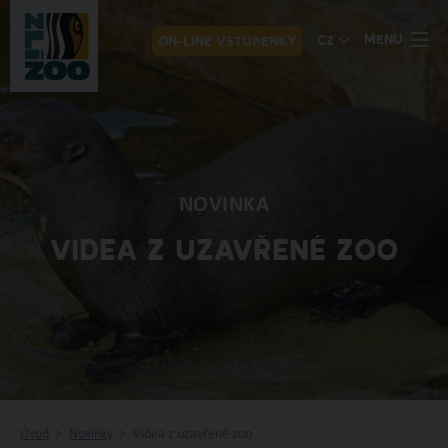
MENU
CZ
ON-LINE VSTUPENKY
NOVINKA
VIDEA Z UZAVŘENÉ ZOO
Úvod
Novinky
Videa z uzavřené zoo