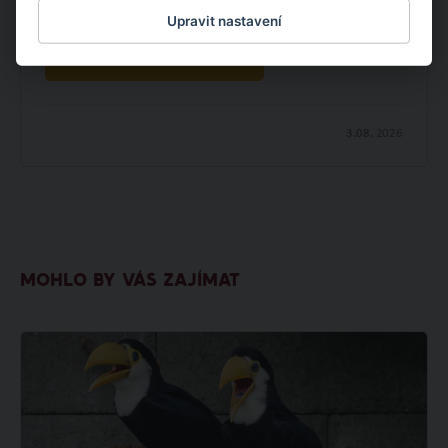
pokračujeme dalším projektem v oblasti udržitelnosti.
Upravit nastavení
OBJEVTE NOVÉ VĚCI
3.08.
2026
MOHLO BY VÁS ZAJÍMAT