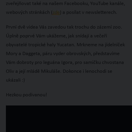
zveřejňovat také na našem Facebooku, YouTube kanále,
webových stránkách (
zde
) a posílat v newsletterech.
První dvě videa Vás zavedou tak trochu do zázemí zoo.
Úplně poprvé Vám ukážeme, jak snídají a večeří
obyvatelé tropické haly Yucatan. Mrkneme na jídelníček
Mory a Daggeta, páru vyder obrovských, představíme
Vám dobroty pro leguána Igora, pro samičku chvostana
Oliv a její mládě Mikuláše. Dokonce i lenochodi se
ukázali :)
Hezkou podívanou!