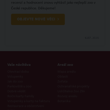
recenzí a hodnocení znovu vyhlásil jako nejlepší zoo v
České republice. Děkujeme!
OBJEVTE NOVÉ VĚCI
6.07.
2026
Vaše návštěva
Areál zoo
Otevírací doba
Mapa areálu
Vstupenky
Oblasti
Jak do zoo
Zvířata
Parkoviště u zoo
Ochranářské projekty
Dobré vědět
Udržitelná Zoo Zlín
Roční karty Family
Rozvoj areálu
Vstupenky a karty na fakturu
Botanika
Restaurace a občerstvení