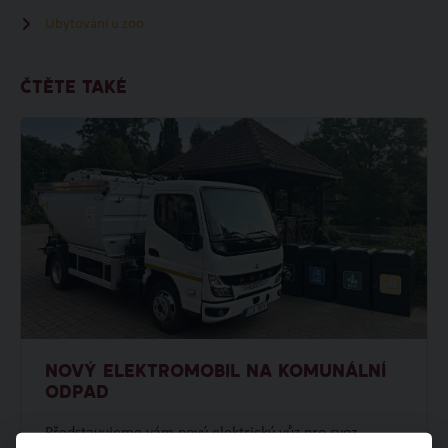
Ubytování u zoo
ČTĚTE TAKÉ
NOVÝ ELEKTROMOBIL NA KOMUNÁLNÍ
ODPAD
Představujeme vám nový elektrický vůz pro svoz