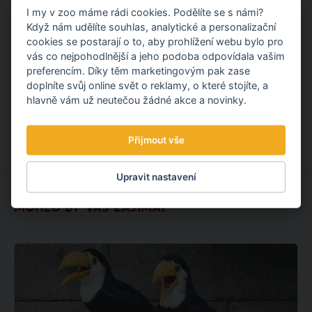
komunálního odpadu. Po fotovoltaické elektrárně tak
I my v zoo máme rádi cookies. Podělíte se s námi?
pokračujeme dalším projektem v oblasti udržitelnosti.
Když nám udělíte souhlas, analytické a personalizační
cookies se postarají o to, aby prohlížení webu bylo pro
OBJEVTE NOVÉ VĚCI
vás co nejpohodlnější a jeho podoba odpovídala vašim
preferencím. Díky těm marketingovým pak zase
doplníte svůj online svět o reklamy, o které stojíte, a
hlavně vám už neutečou žádné akce a novinky.
3.08.
2026
Přijmout vše
Upravit nastavení
MOHLO BY VÁS ZAJÍMAT