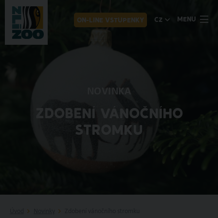
MENU
CZ
ON-LINE VSTUPENKY
NOVINKA
ZDOBENÍ VÁNOČNÍHO
STROMKU
Úvod
Novinky
Zdobení vánočního stromku