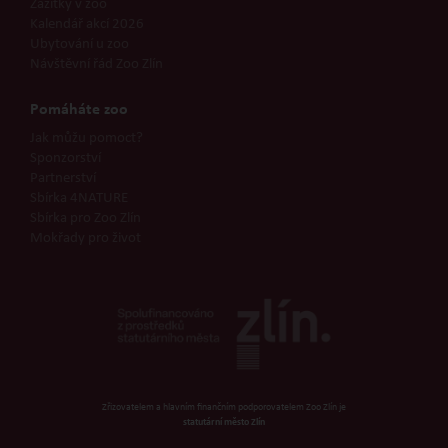
Zážitky v zoo
Kalendář akcí 2026
Ubytování u zoo
Návštěvní řád Zoo Zlín
Pomáháte zoo
Jak můžu pomoct?
Sponzorství
Partnerství
Sbírka 4NATURE
Sbírka pro Zoo Zlín
Mokřady pro život
Zřizovatelem a hlavním finančním podporovatelem Zoo Zlín je
statutární město Zlín