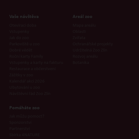
Vaše návštěva
Areál zoo
Otevírací doba
Mapa areálu
Vstupenky
Oblasti
Jak do zoo
Zvířata
Parkoviště u zoo
Ochranářské projekty
Dobré vědět
Udržitelná Zoo Zlín
Roční karty Family
Rozvoj areálu
Vstupenky a karty na fakturu
Botanika
Restaurace a občerstvení
Zážitky v zoo
Kalendář akcí 2026
Ubytování u zoo
Návštěvní řád Zoo Zlín
Pomáháte zoo
Jak můžu pomoct?
Sponzorství
Partnerství
Sbírka 4NATURE