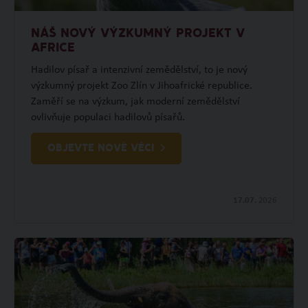
NÁŠ NOVÝ VÝZKUMNÝ PROJEKT V
AFRICE
Hadilov písař a intenzivní zemědělství, to je nový
výzkumný projekt Zoo Zlín v Jihoafrické republice.
Zaměří se na výzkum, jak moderní zemědělství
ovlivňuje populaci hadilovů písařů.
OBJEVTE NOVÉ VĚCI
17.07.
2026