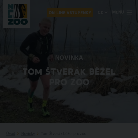
MENU
CZ
ON-LINE VSTUPENKY
NOVINKA
TOM ŠTVERÁK BĚŽEL
PRO ZOO
Úvod
Novinky
Tom Štverák běžel pro zoo