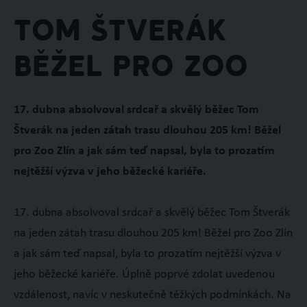
Tom Štverák
běžel pro zoo
17. dubna absolvoval srdcař a skvělý běžec Tom
Štverák na jeden zátah trasu dlouhou 205 km! Běžel
pro Zoo Zlín a jak sám teď napsal, byla to prozatím
nejtěžší výzva v jeho běžecké kariéře.
17. dubna absolvoval srdcař a skvělý běžec Tom Štverák
na jeden zátah trasu dlouhou 205 km! Běžel pro Zoo Zlín
a jak sám teď napsal, byla to prozatím nejtěžší výzva v
jeho běžecké kariéře. Úplně poprvé zdolat uvedenou
vzdálenost, navíc v neskutečně těžkých podmínkách. Na