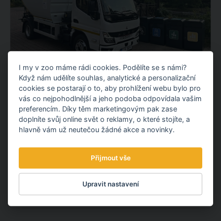
I my v zoo máme rádi cookies. Podělíte se s námi?
Když nám udělíte souhlas, analytické a personalizační
NOVÝ ELEKTROMOBIL NA KOMUNÁLNÍ
cookies se postarají o to, aby prohlížení webu bylo pro
ODPAD
vás co nejpohodlnější a jeho podoba odpovídala vašim
preferencím. Díky těm marketingovým pak zase
Představujeme vám nový elektrický vůz pro svoz
doplníte svůj online svět o reklamy, o které stojíte, a
komunálního odpadu. Po fotovoltaické elektrárně tak
hlavně vám už neutečou žádné akce a novinky.
pokračujeme dalším projektem v oblasti udržitelnosti.
OBJEVTE NOVÉ VĚCI
Přijmout vše
Upravit nastavení
3.08.
2026