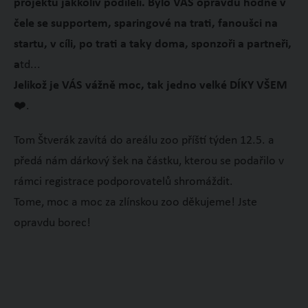
projektu jakkoliv podíleli. Bylo VÁS opravdu hodně v
čele se supportem, sparingové na trati, fanoušci na
startu, v cíli, po trati a taky doma, sponzoři a partneři,
a
td...
Jelikož je VÁS vážně moc, tak jedno velké DÍKY VŠEM
❤️.
Tom Štverák zavítá do areálu zoo příští týden 12.5. a
předá nám dárkový šek na částku, kterou se podařilo v
rámci registrace podporovatelů shromáždit.
Tome, moc a moc za zlínskou zoo děkujeme! Jste
opravdu borec!