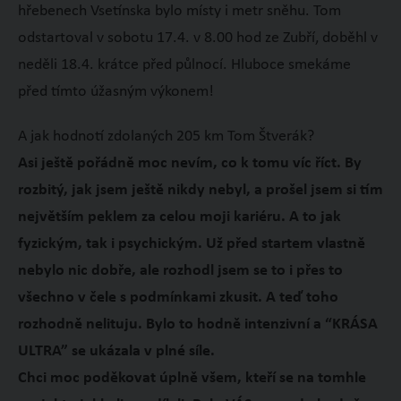
hřebenech Vsetínska bylo místy i metr sněhu. Tom
odstartoval v sobotu 17.4. v 8.00 hod ze Zubří, doběhl v
neděli 18.4. krátce před půlnocí. Hluboce smekáme
před tímto úžasným výkonem!
A jak hodnotí zdolaných 205 km Tom Štverák?
Asi ještě pořádně moc nevím, co k tomu víc říct. By
rozbitý, jak jsem ještě nikdy nebyl, a prošel jsem si tím
největším peklem za celou moji kariéru. A to jak
fyzickým, tak i psychickým. Už před startem vlastně
nebylo nic dobře, ale rozhodl jsem se to i přes to
všechno v čele s podmínkami zkusit. A teď toho
rozhodně nelituju.
Bylo to hodně intenzivní a “KRÁSA
ULTRA” se ukázala v plné síle.
Chci moc poděkovat úplně všem, kteří se na tomhle