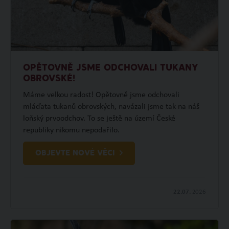
OPĚTOVNĚ JSME ODCHOVALI TUKANY
OBROVSKÉ!
Máme velkou radost! Opětovně jsme odchovali
mláďata tukanů obrovských, navázali jsme tak na náš
loňský prvoodchov. To se ještě na území České
republiky nikomu nepodařilo.
OBJEVTE NOVÉ VĚCI
22.07.
2026