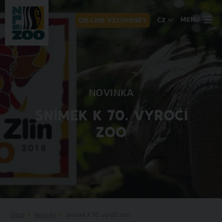
MENU
CZ
ON-LINE VSTUPENKY
NOVINKA
SNÍMEK K 70. VÝROČÍ
ZOO
Úvod
Novinky
Snímek k 70. výročí zoo