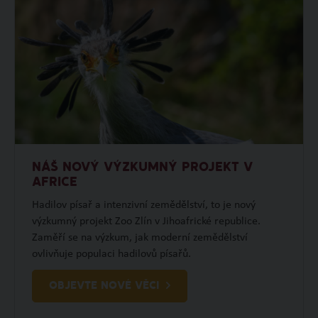
NÁŠ NOVÝ VÝZKUMNÝ PROJEKT V
AFRICE
Hadilov písař a intenzivní zemědělství, to je nový
výzkumný projekt Zoo Zlín v Jihoafrické republice.
Zaměří se na výzkum, jak moderní zemědělství
ovlivňuje populaci hadilovů písařů.
OBJEVTE NOVÉ VĚCI