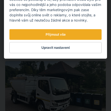
vás co nejpohodlnější a jeho podoba odpovídala vašim
preferencím. Díky těm marketingovým pak zase
7.08.
2026
doplníte svůj online svět o reklamy, o které stojíte, a
hlavně vám už neutečou žádné akce a novinky.
Přijmout vše
Upravit nastavení
MOHLO BY VÁS ZAJÍMAT