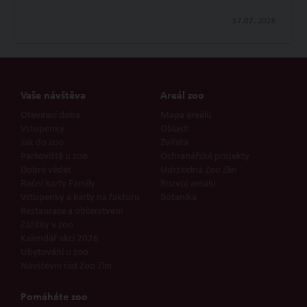
17.07.
2026
Vaše návštěva
Areál zoo
Otevírací doba
Mapa areálu
Vstupenky
Oblasti
Jak do zoo
Zvířata
Parkoviště u zoo
Ochranářské projekty
Dobré vědět
Udržitelná Zoo Zlín
Roční karty Family
Rozvoj areálu
Vstupenky a karty na fakturu
Botanika
Restaurace a občerstvení
Zážitky v zoo
Kalendář akcí 2026
Ubytování u zoo
Návštěvní řád Zoo Zlín
Pomáháte zoo