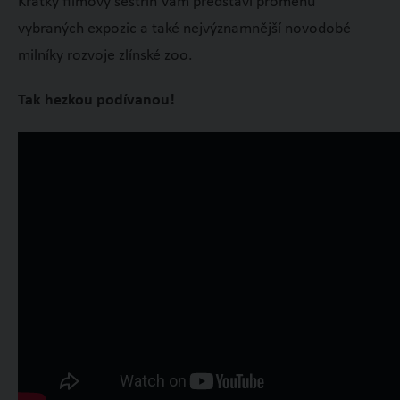
Krátký filmový sestřih Vám představí proměnu
vybraných expozic a také nejvýznamnější novodobé
milníky rozvoje zlínské zoo.
Tak hezkou podívanou!