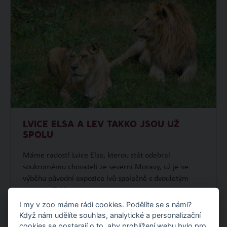
LVICE ELSA A LEV TAKKO JSOU UŽ
SPOLU
Máme radost! Lvice Elsa, kterou stát odebral
soukromému chovateli ze severní Moravy, už je ve
výběhu původní expozice lvů společně s dvouletým
samcem Takkem.
I my v zoo máme rádi cookies. Podělíte se s námi?
OBJEVTE NOVÉ VĚCI
Když nám udělíte souhlas, analytické a personalizační
cookies se postarají o to, aby prohlížení webu bylo pro