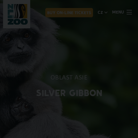
MENU
CZ
BUY ON-LINE TICKETS
OBLAST ASIE
SILVER GIBBON