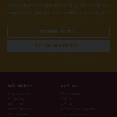
sed do eiusmod tempor incididunt ut labore et dolore
magna aliqua. Quis ipsum suspendisse ultrices gravida.
OPENING HOURS
BUY ON-LINE TICKETS
Vaše návštěva
Areál zoo
Otevírací doba
Mapa areálu
Vstupenky
Oblasti
Jak do zoo
Zvířata
Parkoviště u zoo
Ochranářské projekty
Dobré vědět
Udržitelná Zoo Zlín