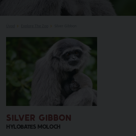
Úvod
Explore The Zoo
Silver Gibbon
SILVER GIBBON
Hylobates moloch