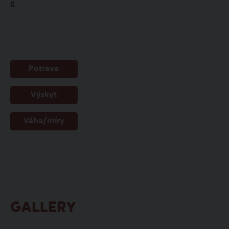
g
Potrava
Výskyt
Váha/míry
GALLERY