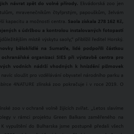
jich návrat zpět do volné přírody.
Ekvádorská zoo jen
kotulům, mravenečníkům čtyřprstým, papouškům, želvám
ší kapacitu a možnosti centra.
Saola získala 278 162 Kč,
jených s údržbou a kontrolou instalovaných fotopastí
jdůležitějším místě výskytu saoly,“ přiblížil ředitel Horský.
movky bělokřídlé na Sumatře, lidé podpořili částkou
ochranářské organizaci SIES při výstavbě centra pro
ových vodních nádrží vhodných k hnízdění pižmovek
avíc sloužit pro vzdělávání obyvatel národního parku a
 sbírce 4NATURE zlínská zoo pokračuje i v roce 2019. O
nské zoo v ochraně volně žijících zvířat. „Letos slavíme
 kolegy v rámci projektu Green Balkans zaměřeného na
K vypuštění do Bulharska jsme postupně předali všech