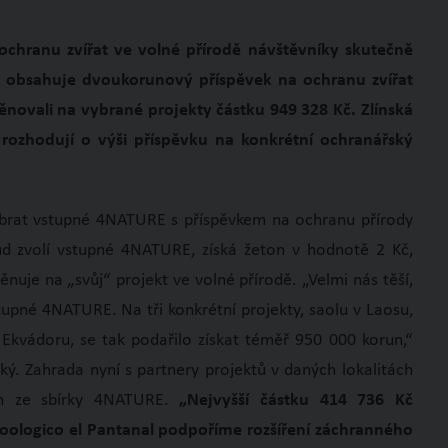
ochranu zvířat ve volné přírodě návštěvníky skutečně
é obsahuje dvoukorunový příspěvek na ochranu zvířat
ěnovali na vybrané projekty částku 949 328 Kč. Zlínská
 rozhodují o výši příspěvku na konkrétní ochranářský
vybrat vstupné 4NATURE s příspěvkem na ochranu přírody
 zvolí vstupné 4NATURE, získá žeton v hodnotě 2 Kč,
nuje na „svůj“ projekt ve volné přírodě. „Velmi nás těší,
tupné 4NATURE. Na tři konkrétní projekty, saolu v Laosu,
kvádoru, se tak podařilo získat téměř 950 000 korun,“
ý. Zahrada nyní s partnery projektů v daných lokalitách
ných ze sbírky 4NATURE.
„Nejvyšší částku 414 736 Kč
Zoologico el Pantanal podpoříme rozšíření záchranného