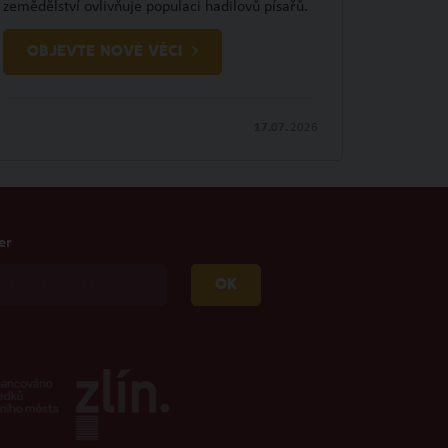
zemědělství ovlivňuje populaci hadilovů písařů.
OBJEVTE NOVÉ VĚCI
17.07.
2026
er
OK