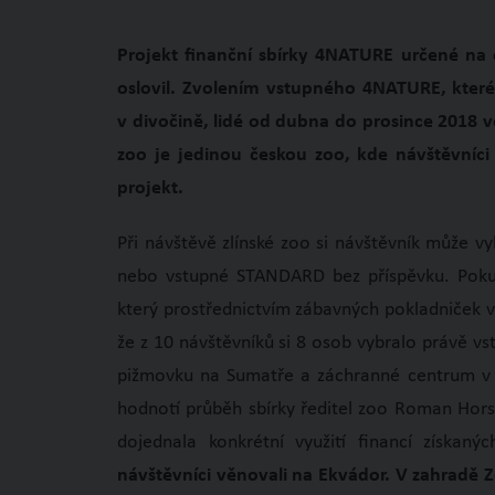
Projekt finanční sbírky 4NATURE určené na 
oslovil. Zvolením vstupného 4NATURE, kter
v divočině, lidé od dubna do prosince 2018 v
zoo je jedinou českou zoo, kde návštěvníci
projekt.
Při návštěvě zlínské zoo si návštěvník může 
nebo vstupné STANDARD bez příspěvku. Pokud
který prostřednictvím zábavných pokladniček vě
že z 10 návštěvníků si 8 osob vybralo právě vs
pižmovku na Sumatře a záchranné centrum v E
hodnotí průběh sbírky ředitel zoo Roman Horsk
dojednala konkrétní využití financí získa
návštěvníci věnovali na Ekvádor. V zahradě 