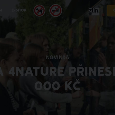
M
E-SHOP
NOVINKA
A 4NATURE PŘINES
000 KČ