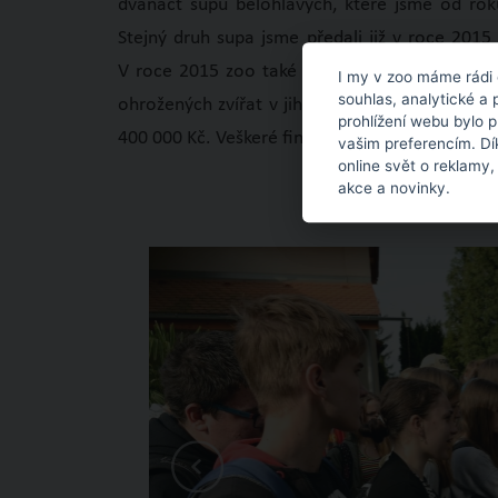
dvanáct supů bělohlavých, které jsme od rok
Stejný druh supa jsme předali již v roce 2015 
V roce 2015 zoo také rozběhla finanční sbírk
I my v zoo máme rádi 
souhlas, analytické a 
ohrožených zvířat v jihoafrickém národním par
prohlížení webu bylo 
400 000 Kč. Veškeré finance byly použity na nák
vašim preferencím. Dí
online svět o reklamy,
akce a novinky.