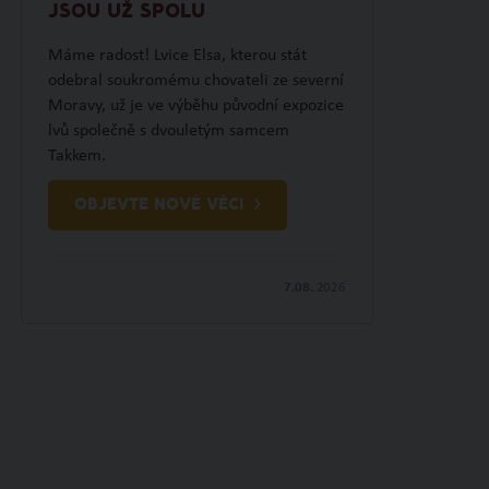
JSOU UŽ SPOLU
Máme radost! Lvice Elsa, kterou stát
odebral soukromému chovateli ze severní
Moravy, už je ve výběhu původní expozice
lvů společně s dvouletým samcem
Takkem.
OBJEVTE NOVÉ VĚCI
7.08.
2026