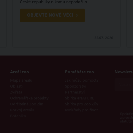
České republiky nikomu nepodařilo.
OBJEVTE NOVÉ VĚCI
22.07.
2026
Areál zoo
Pomáháte zoo
Newslett
Mapa areálu
Jak můžu pomoct?
Oblasti
Sponzorství
Zvířata
Partnerství
Ochranářské projekty
Sbírka 4NATURE
Udržitelná Zoo Zlín
Sbírka pro Zoo Zlín
Rozvoj areálu
Mokřady pro život
Botanika