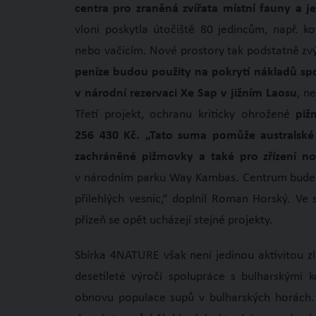
centra pro zraněná zvířata místní fauny a je
vloni poskytla útočiště 80 jedincům, např. 
nebo vačicím. Nové prostory tak podstatně zvý
peníze budou použity na pokrytí nákladů spo
v národní rezervaci Xe Sap v jižním Laosu
, ne
Třetí projekt, ochranu kriticky ohrožené
piž
256 430 Kč. „Tato suma pomůže australské 
zachráněné pižmovky a také pro zřízení n
v národním parku Way Kambas. Centrum bude n
přilehlých vesnic,“ doplnil Roman Horský. Ve
přízeň se opět ucházejí stejné projekty.
Sbírka 4NATURE však není jedinou aktivitou zlí
desetileté výročí spolupráce s bulharskými
obnovu populace supů v bulharských horách. 