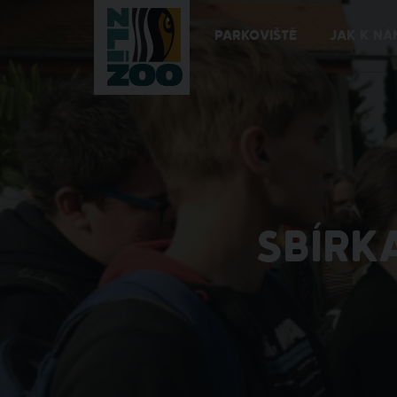
PARKOVIŠTĚ
JAK K NÁ
SBÍRK