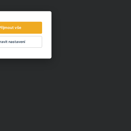
Přijmout vše
avit nastavení