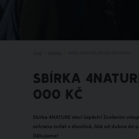
Úvod
Novinky
Sbírka 4NATURE přinesla 950 000 Kč
Sbírka 4NATUR
000 Kč
Sbírka 4NATURE slaví úspěch! Zvolením vstu
ochranu zvířat v divočině, lidé od dubna do p
Děkujeme!