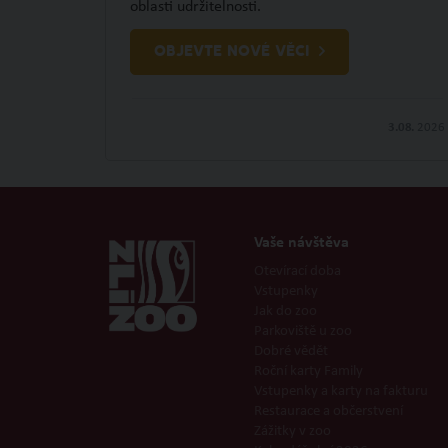
oblasti udržitelnosti.
OBJEVTE NOVÉ VĚCI
3.08.
2026
Vaše návštěva
Otevírací doba
Vstupenky
Jak do zoo
Parkoviště u zoo
Dobré vědět
Roční karty Family
Vstupenky a karty na fakturu
Restaurace a občerstvení
Zážitky v zoo