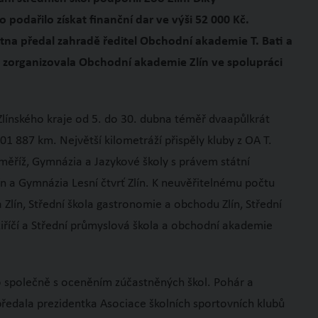
podařilo získat finanční dar ve výši 52 000 Kč.
na předal zahradě ředitel Obchodní akademie T. Bati a
t zorganizovala Obchodní akademie Zlín ve spolupráci
 Zlínského kraje od 5. do 30. dubna téměř dvaapůlkrát
01 887 km. Největší kilometráží přispěly kluby z OA T.
oměříž, Gymnázia a Jazykové školy s právem státní
tín a Gymnázia Lesní čtvrť Zlín. K neuvěřitelnému počtu
 Zlín, Střední škola gastronomie a obchodu Zlín, Střední
iříčí a Střední průmyslová škola a obchodní akademie
 společně s oceněním zúčastněných škol. Pohár a
předala prezidentka Asociace školních sportovních klubů