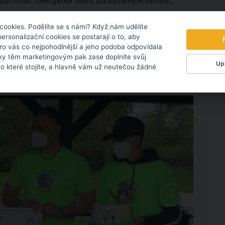
né sportovat. Děkujeme všem zúčastněným školám,
mu hnědého předaný sponzorský dar pokryje krmení na
cookies. Podělíte se s námi? Když nám udělíte
ný puštíkovský dort,“ vyzdvihla přínos projektu Romana
personalizační cookies se postarají o to, aby
pro vás co nejpohodlnější a jeho podoba odpovídala
ky těm marketingovým pak zase doplníte svůj
Upr
 o které stojíte, a hlavně vám už neutečou žádné