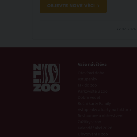
OBJEVTE NOVÉ VĚCI
22.07.
2026
Vaše návštěva
Otevírací doba
Vstupenky
Jak do zoo
Parkoviště u zoo
Dobré vědět
Roční karty Family
Vstupenky a karty na fakturu
Restaurace a občerstvení
Zážitky v zoo
Kalendář akcí 2026
Ubytování u zoo