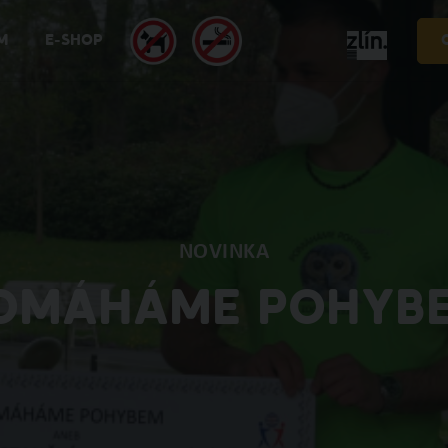
M
E-SHOP
NOVINKA
OMÁHÁME POHYB