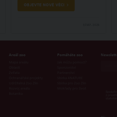
OBJEVTE NOVÉ VĚCI
17.07.
2026
Areál zoo
Pomáháte zoo
Newslett
Mapa areálu
Jak můžu pomoct?
Oblasti
Sponzorství
Zvířata
Partnerství
Ochranářské projekty
Sbírka 4NATURE
Udržitelná Zoo Zlín
Sbírka pro Zoo Zlín
Rozvoj areálu
Mokřady pro život
Botanika