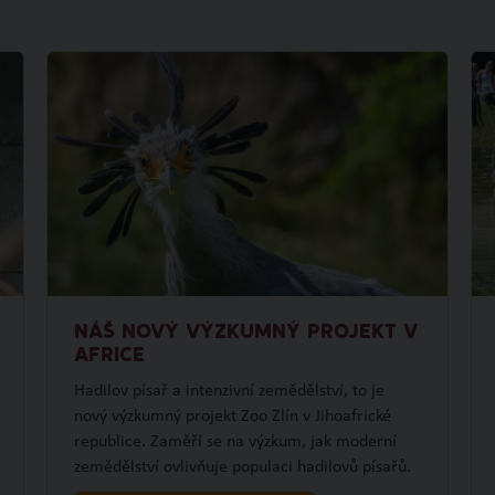
NÁŠ NOVÝ VÝZKUMNÝ PROJEKT V
AFRICE
Hadilov písař a intenzivní zemědělství, to je
nový výzkumný projekt Zoo Zlín v Jihoafrické
republice. Zaměří se na výzkum, jak moderní
zemědělství ovlivňuje populaci hadilovů písařů.