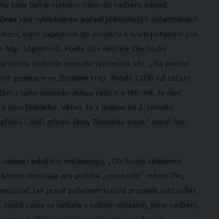
u jsme byli projektem opravdu nadšeni, nápad
 Dnes sice vyhlašujeme pořadí jednotlivých zúčastněných
pomoci, svým zapojením do projektu a svým pohybem jste
m Mgr. Ságnerová. Podle slov ředitele Obchodní
y projektu podařila opravdu výjimečná věc. „Na pomoc
vé generace ve Zlínském kraji. Téměř 3 000 lidí začalo
ám z toho opravdu velkou radost a těší mě, že nyní
ce emu hnědého. Věřím, že v budoucím 2. ročníku
idají i další střední školy Zlínského kraje,“ uvedl doc.
, vedoucí oddělení marketingu. „Obchodní akademie
 březnu dokázala pro puštíka „rozchodit“ město Zlín,
anizátoři tak právě pohybem krásně propojili svět zvířat
. Jejich výzva se setkala s velkým ohlasem, jsme nadšeni,