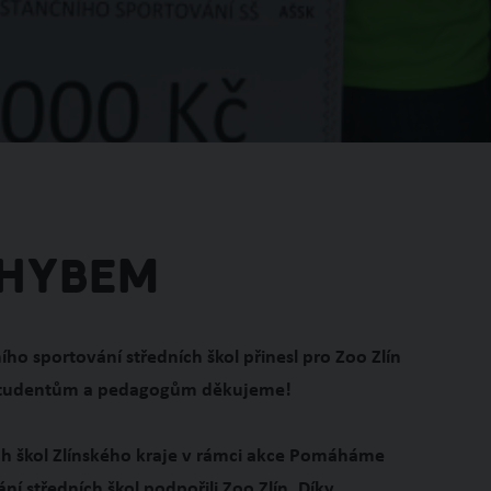
hybem
 sportování středních škol přinesl pro Zoo Zlín
 studentům a pedagogům děkujeme!
ch škol Zlínského kraje v rámci akce Pomáháme
í středních škol podpořili Zoo Zlín. Díky