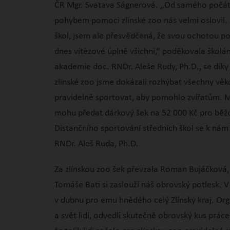
ČR Mgr. Svatava Ságnerová. „Od samého počátk
pohybem pomoci zlínské zoo nás velmi oslovil.
škol, jsem ale přesvědčená, že svou ochotou 
dnes vítězové úplně všichni,“ poděkovala školá
akademie doc. RNDr. Aleše Rudy, Ph.D., se dík
zlínské zoo jsme dokázali rozhýbat všechny věko
pravidelně sportovat, aby pomohlo zvířatům. M
mohu předat dárkový šek na 52 000 Kč pro běž
Distančního sportování středních škol se k nám př
RNDr. Aleš Ruda, Ph.D.
Za zlínskou zoo šek převzala Roman Bujáčková
Tomáše Bati si zaslouží náš obrovský potlesk. V
v dubnu pro emu hnědého celý Zlínský kraj. Org
a svět lidí, odvedli skutečně obrovský kus práce