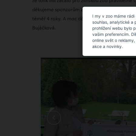
že tolik lidí začalo pro zlínskou zoo pravidel
děkujeme sponzorům za jejich štědrost. Pro e
I my v zoo máme rádi 
téměř 4 roky. A moc děkujeme za naprosto úžas
souhlas, analytické a 
Bujáčková.
prohlížení webu bylo 
vašim preferencím. Dí
online svět o reklamy,
akce a novinky.