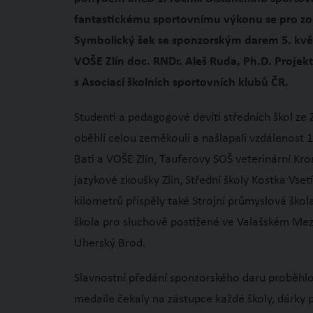
fantastickému sportovnímu výkonu se pro zoo 
Symbolický šek se sponzorským darem 5. květ
VOŠE Zlín doc. RNDr. Aleš Ruda, Ph.D. Projek
s Asociací školních sportovních klubů ČR.
Studenti a pedagogové devíti středních škol ze
oběhli celou zeměkouli a našlapali vzdálenost 1
Bati a VOŠE Zlín, Tauferovy SOŠ veterinární Kr
jazykové zkoušky Zlín, Střední školy Kostka Vse
kilometrů přispěly také Strojní průmyslová škola
škola pro sluchově postižené ve Valašském Mez
Uherský Brod.
Slavnostní předání sponzorského daru proběhlo
medaile čekaly na zástupce každé školy, dárky 