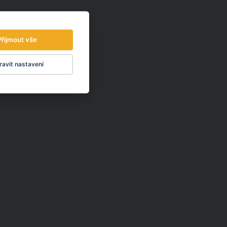
Přijmout vše
avit nastavení