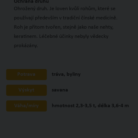
Ochrana druhu
Ohrožený druh. Je loven kvůli rohům, které se
používají především v tradiční čínské medicíně.
Roh je přitom tvořen, stejně jako naše nehty,
keratinem. Léčebné účinky nebyly vědecky
prokázány.
Potrava
tráva, byliny
Výskyt
savana
Váha/míry
hmotnost 2,3-3,5 t, délka 3,6-4 m