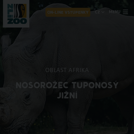
MENU
CZ
ON-LINE VSTUPENKY
OBLAST AFRIKA
NOSOROŽEC TUPONOSÝ
JIŽNÍ