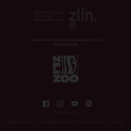
Zřizovatelem a hlavním finančním podporovatelem Zoo Zlín je
statutární město Zlín
© 2021 Zoo Zlín
Výběrová řízení
•
Poskytnuté dotace
•
Povinné informace
•
Cookies