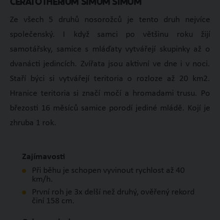
Ceratotherium simum simum
Ze všech 5 druhů nosorožců je tento druh nejvíce
společenský. I když samci po většinu roku žijí
samotářsky, samice s mláďaty vytvářejí skupinky až o
dvanácti jedincích. Zvířata jsou aktivní ve dne i v noci.
Staří býci si vytvářejí teritoria o rozloze až 20 km
2
.
Hranice teritoria si značí močí a hromadami trusu. Po
březosti 16 měsíců samice porodí jediné mládě. Kojí je
zhruba 1 rok.
Zajímavosti
Při běhu je schopen vyvinout rychlost až 40
km/h.
První roh je 3x delší než druhý, ověřený rekord
činí 158 cm.