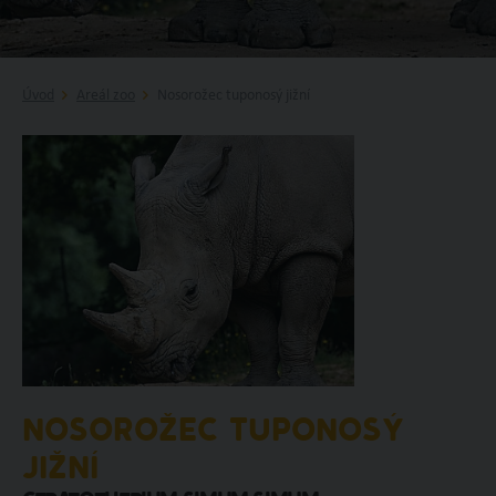
Úvod
Areál zoo
Nosorožec tuponosý jižní
NOSOROŽEC TUPONOSÝ
JIŽNÍ