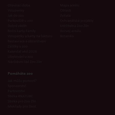
Otevírací doba
Mapa areálu
Vstupenky
Oblasti
Jak do zoo
Zvířata
Parkoviště u zoo
Ochranářské projekty
Dobré vědět
Udržitelná Zoo Zlín
Roční karty Family
Rozvoj areálu
Vstupenky a karty na fakturu
Botanika
Restaurace a občerstvení
Zážitky v zoo
Kalendář akcí 2026
Ubytování u zoo
Návštěvní řád Zoo Zlín
Pomáháte zoo
Jak můžu pomoct?
Sponzorství
Partnerství
Sbírka 4NATURE
Sbírka pro Zoo Zlín
Mokřady pro život