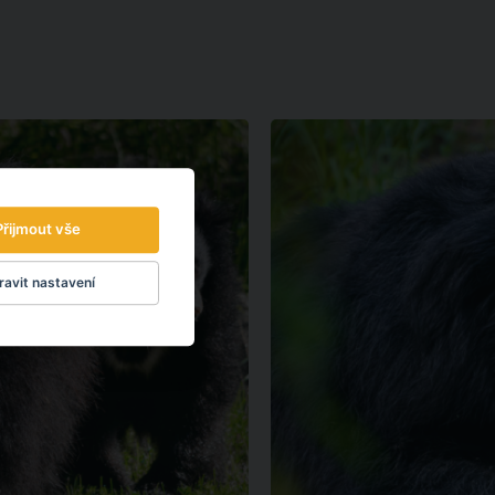
Přijmout vše
avit nastavení