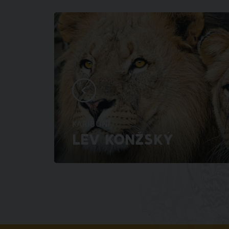
KARIBUNI
LEV KONŽSKÝ