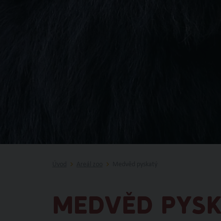
Úvod
Areál zoo
Medvěd pyskatý
MEDVĚD PYS