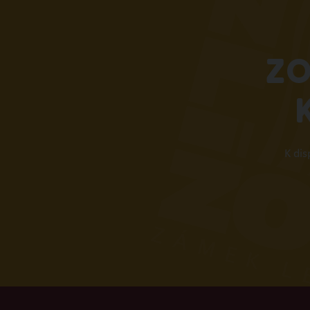
ZO
K di