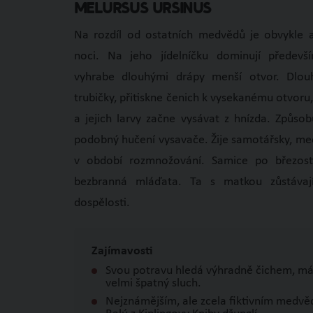
Melursus ursinus
Na rozdíl od ostatních medvědů je obvykle 
noci. Na jeho jídelníčku dominují předevší
vyhrabe dlouhými drápy menší otvor. Dlou
trubičky, přitiskne čenich k vysekanému otvoru
a jejich larvy začne vysávat z hnízda. Způsob
podobný hučení vysavače. Žije samotářsky, me
v období rozmnožování. Samice po březost
bezbranná mláďata. Ta s matkou zůstáva
dospělosti.
Zajímavosti
Svou potravu hledá výhradně čichem, má 
velmi špatný sluch.
Nejznámějším, ale zcela fiktivním medv