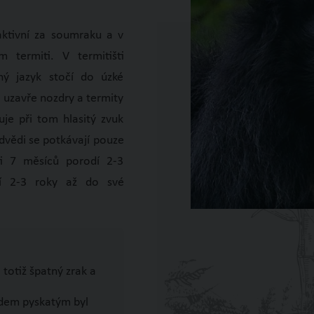
aktivní za soumraku a v
m termiti. V termitišti
hý jazyk stočí do úzké
, uzavře nozdry a termity
uje při tom hlasitý zvuk
dvědi se potkávají pouze
i 7 měsíců porodí 2-3
jí 2-3 roky až do své
totiž špatný zrak a
ědem pyskatým byl