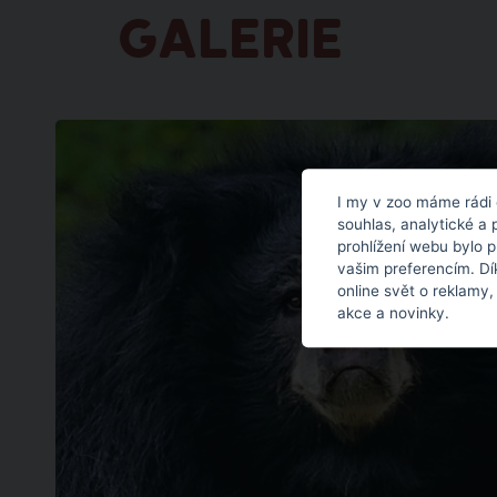
GALERIE
I my v zoo máme rádi 
souhlas, analytické a 
prohlížení webu bylo 
vašim preferencím. Dí
online svět o reklamy,
akce a novinky.