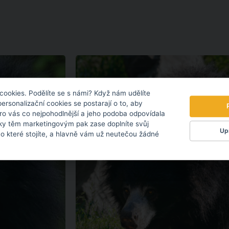
cookies. Podělíte se s námi? Když nám udělíte
personalizační cookies se postarají o to, aby
pro vás co nejpohodlnější a jeho podoba odpovídala
ky těm marketingovým pak zase doplníte svůj
Upr
 o které stojíte, a hlavně vám už neutečou žádné