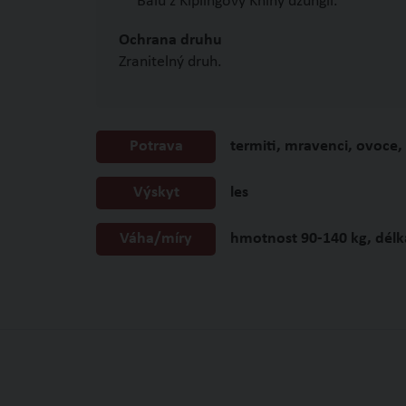
Balú z Kiplingovy Knihy džunglí.
Ochrana druhu
Zranitelný druh.
Potrava
termiti, mravenci, ovoce,
Výskyt
les
Váha/míry
hmotnost 90-140 kg, délk