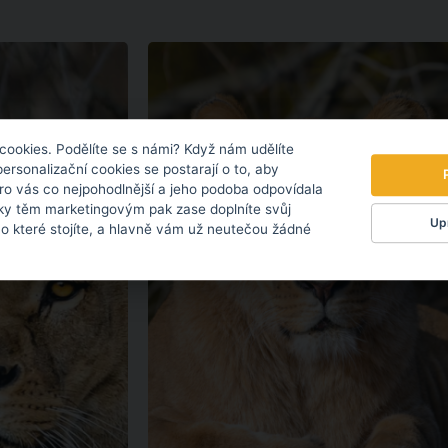
cookies. Podělíte se s námi? Když nám udělíte
personalizační cookies se postarají o to, aby
pro vás co nejpohodlnější a jeho podoba odpovídala
ky těm marketingovým pak zase doplníte svůj
Upr
 o které stojíte, a hlavně vám už neutečou žádné