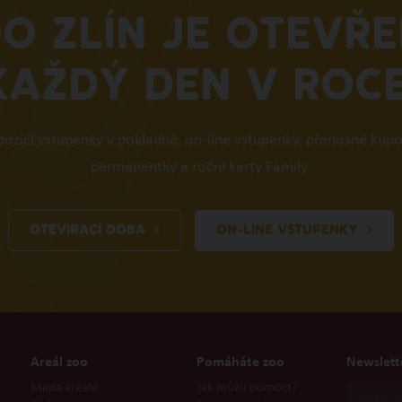
O ZLÍN JE OTEVŘ
KAŽDÝ DEN V ROCE
spozici vstupenky v pokladně, on-line vstupenky, přenosné kup
permanentky a roční karty Family.
OTEVÍRACÍ DOBA
ON-LINE VSTUPENKY
Areál zoo
Pomáháte zoo
Newslett
Mapa areálu
Jak můžu pomoct?