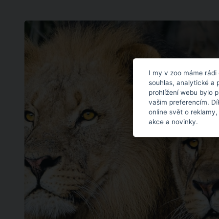
I my v zoo máme rádi 
souhlas, analytické a 
prohlížení webu bylo 
vašim preferencím. Dí
online svět o reklamy,
akce a novinky.