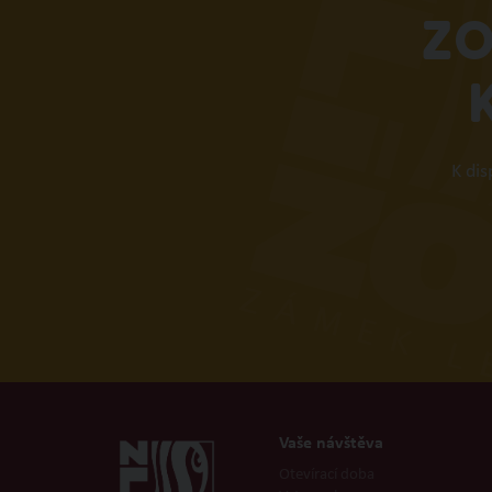
ZO
K di
Vaše návštěva
Otevírací doba