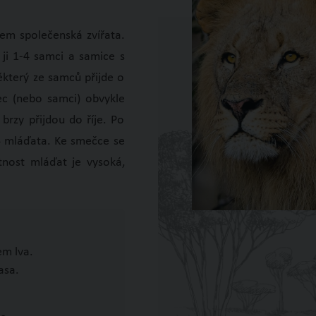
lem společenská zvířata.
 ji 1-4 samci a samice s
některý ze samců přijde o
ec (nebo samci) obvykle
 brzy přijdou do říje. Po
-4 mláďata. Ke smečce se
rtnost mláďat je vysoká,
em lva.
asa.