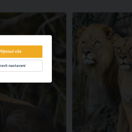
Přijmout vše
avit nastavení