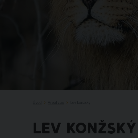
Úvod
Areál zoo
Lev konžský
LEV KONŽSKÝ