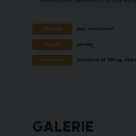
Ohrožený druh, početnost lvů se stále snižuj
Potrava
jsou masožravci
Výskyt
savany
Váha/míry
hmotnost až 250 kg, délk
GALERIE