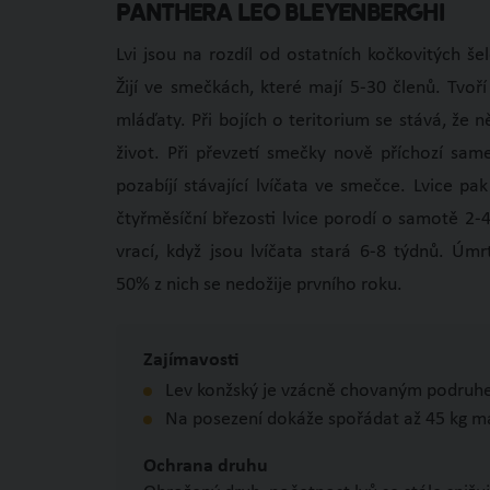
Panthera leo bleyenberghi
Lvi jsou na rozdíl od ostatních kočkovitých še
Žijí ve smečkách, které mají 5-30 členů. Tvoří
mláďaty. Při bojích o teritorium se stává, že 
život. Při převzetí smečky nově příchozí sam
pozabíjí stávající lvíčata ve smečce. Lvice pak
čtyřměsíční březosti lvice porodí o samotě 2
vrací, když jsou lvíčata stará 6-8 týdnů. Úm
50% z nich se nedožije prvního roku.
Zajímavosti
Lev konžský je vzácně chovaným podruh
Na posezení dokáže spořádat až 45 kg m
Ochrana druhu