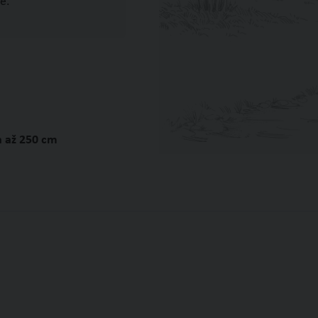
e.
a až 250 cm