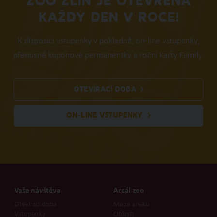
ZOO ZLÍN JE OTEVŘENA
KAŽDÝ DEN V ROCE!
K dispozici vstupenky v pokladně, on-line vstupenky,
přenosné kuponové permanentky a roční karty Family.
OTEVÍRACÍ DOBA
ON-LINE VSTUPENKY
Vaše návštěva
Areál zoo
Otevírací doba
Mapa areálu
Vstupenky
Oblasti