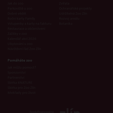
Jak do zoo
Zvířata
Parkoviště u zoo
Ochranářské projekty
Dobré vědět
Udržitelná Zoo Zlín
Roční karty Family
Rozvoj areálu
Vstupenky a karty na fakturu
Botanika
Restaurace a občerstvení
Zážitky v zoo
Kalendář akcí 2026
Ubytování u zoo
Návštěvní řád Zoo Zlín
Pomáháte zoo
Jak můžu pomoct?
Sponzorství
Partnerství
Sbírka 4NATURE
Sbírka pro Zoo Zlín
Mokřady pro život