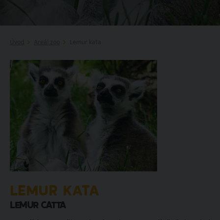
Úvod
Areál zoo
Lemur kata
LEMUR KATA
Lemur catta