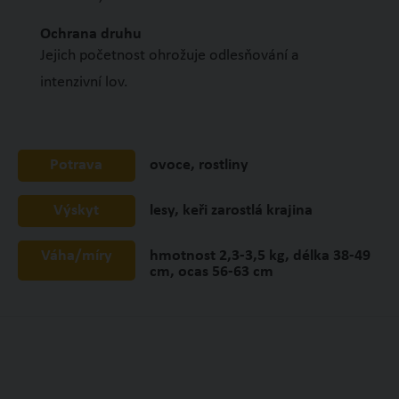
Ochrana druhu
Jejich početnost ohrožuje odlesňování a
intenzivní lov.
Potrava
ovoce, rostliny
Výskyt
lesy, keři zarostlá krajina
Váha/míry
hmotnost 2,3-3,5 kg, délka 38-49
cm, ocas 56-63 cm