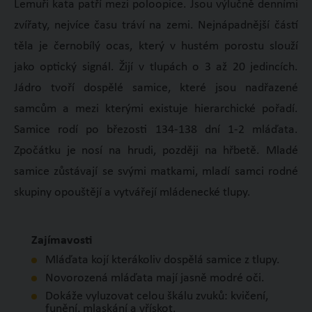
Lemuři kata patří mezi poloopice. Jsou výlučně denními
zvířaty, nejvíce času tráví na zemi. Nejnápadnější částí
těla je černobílý ocas, který v hustém porostu slouží
jako optický signál. Žijí v tlupách o 3 až 20 jedincích.
Jádro tvoří dospělé samice, které jsou nadřazené
samcům a mezi kterými existuje hierarchické pořadí.
Samice rodí po březosti 134-138 dní 1-2 mláďata.
Zpočátku je nosí na hrudi, později na hřbetě. Mladé
samice zůstávají se svými matkami, mladí samci rodné
skupiny opouštějí a vytvářejí mládenecké tlupy.
Zajímavosti
Mláďata kojí kterákoliv dospělá samice z tlupy.
Novorozená mláďata mají jasně modré oči.
Dokáže vyluzovat celou škálu zvuků: kvičení,
funění, mlaskání a vřískot.