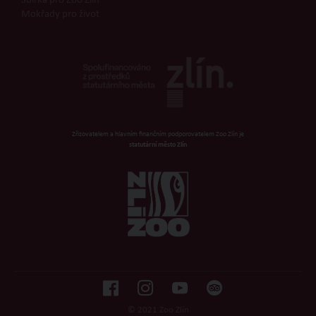
Sbírka pro Zoo Zlín
Mokřady pro život
Zřizovatelem a hlavním finančním podporovatelem Zoo Zlín je
statutární město Zlín
© 2021 Zoo Zlín