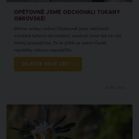
OPĚTOVNĚ JSME ODCHOVALI TUKANY
OBROVSKÉ!
Máme velkou radost! Opětovně jsme odchovali
mláďata tukanů obrovských, navázali jsme tak na náš
loňský prvoodchov. To se ještě na území České
republiky nikomu nepodařilo.
OBJEVTE NOVÉ VĚCI
22.07.
2026