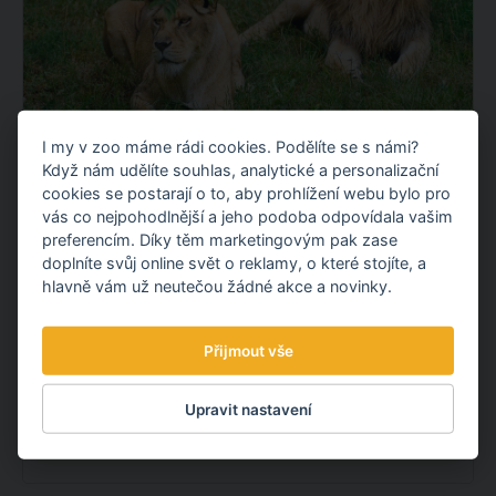
I my v zoo máme rádi cookies. Podělíte se s námi?
LVICE ELSA A LEV TAKKO JSOU UŽ
Když nám udělíte souhlas, analytické a personalizační
SPOLU
cookies se postarají o to, aby prohlížení webu bylo pro
vás co nejpohodlnější a jeho podoba odpovídala vašim
Máme radost! Lvice Elsa, kterou stát odebral
preferencím. Díky těm marketingovým pak zase
soukromému chovateli ze severní Moravy, už je ve
doplníte svůj online svět o reklamy, o které stojíte, a
hlavně vám už neutečou žádné akce a novinky.
výběhu původní expozice lvů společně s dvouletým
samcem Takkem.
Přijmout vše
OBJEVTE NOVÉ VĚCI
Upravit nastavení
7.08.
2026