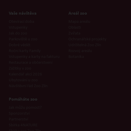
Vaše návštěva
Areál zoo
Otevírací doba
Mapa areálu
Vstupenky
Oblasti
Jak do zoo
Zvířata
Parkoviště u zoo
Ochranářské projekty
Dobré vědět
Udržitelná Zoo Zlín
Roční karty Family
Rozvoj areálu
Vstupenky a karty na fakturu
Botanika
Restaurace a občerstvení
Zážitky v zoo
Kalendář akcí 2026
Ubytování u zoo
Návštěvní řád Zoo Zlín
Pomáháte zoo
Jak můžu pomoct?
Sponzorství
Partnerství
Sbírka 4NATURE