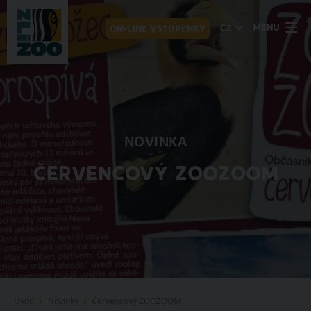
MENU
CZ
ON-LINE VSTUPENKY
NOVINKA
ČERVENCOVÝ ZOOZOOM
Úvod
Novinky
Červencový ZOOZOOM