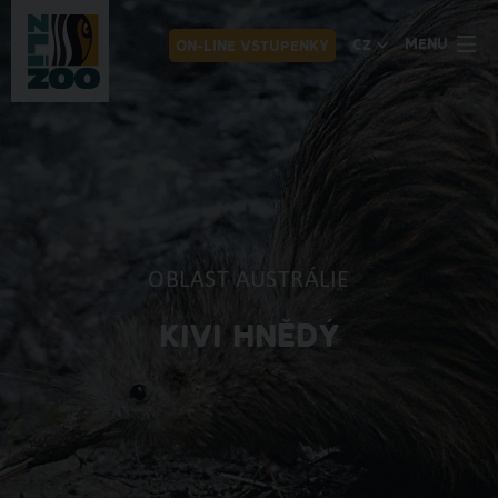
MENU
CZ
ON-LINE VSTUPENKY
OBLAST AUSTRÁLIE
KIVI HNĚDÝ