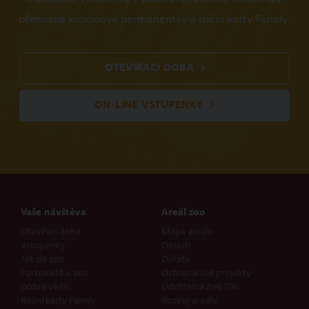
přenosné kuponové permanentky a roční karty Family.
OTEVÍRACÍ DOBA
ON-LINE VSTUPENKY
Vaše návštěva
Areál zoo
Otevírací doba
Mapa areálu
Vstupenky
Oblasti
Jak do zoo
Zvířata
Parkoviště u zoo
Ochranářské projekty
Dobré vědět
Udržitelná Zoo Zlín
Roční karty Family
Rozvoj areálu