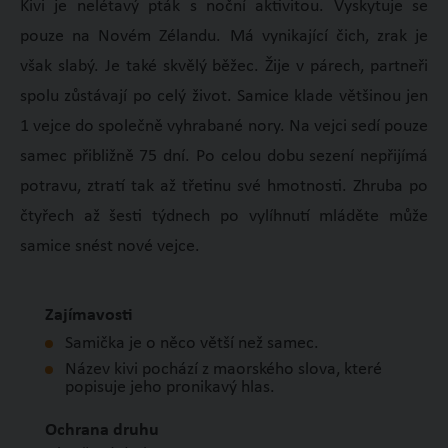
Kivi je nelétavý pták s noční aktivitou. Vyskytuje se
pouze na Novém Zélandu. Má vynikající čich, zrak je
však slabý. Je také skvělý běžec. Žije v párech, partneři
spolu zůstávají po celý život. Samice klade většinou jen
1 vejce do společně vyhrabané nory. Na vejci sedí pouze
samec přibližně 75 dní. Po celou dobu sezení nepřijímá
potravu, ztratí tak až třetinu své hmotnosti. Zhruba po
čtyřech až šesti týdnech po vylíhnutí mláděte může
samice snést nové vejce.
Zajímavosti
Samička je o něco větší než samec.
Název kivi pochází z maorského slova, které
popisuje jeho pronikavý hlas.
Ochrana druhu