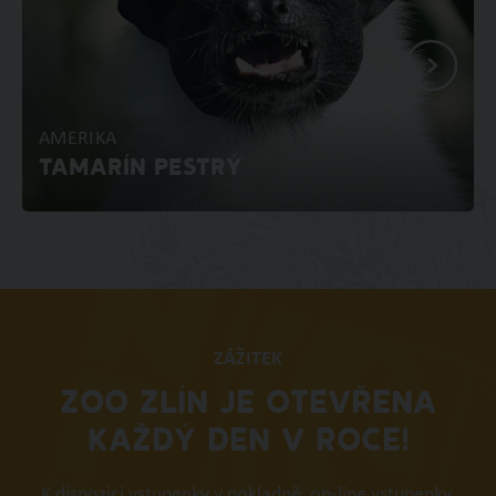
AMERIKA
TAMARÍN PESTRÝ
ZÁŽITEK
ZOO ZLÍN JE OTEVŘENA
KAŽDÝ DEN V ROCE!
K dispozici vstupenky v pokladně, on-line vstupenky,