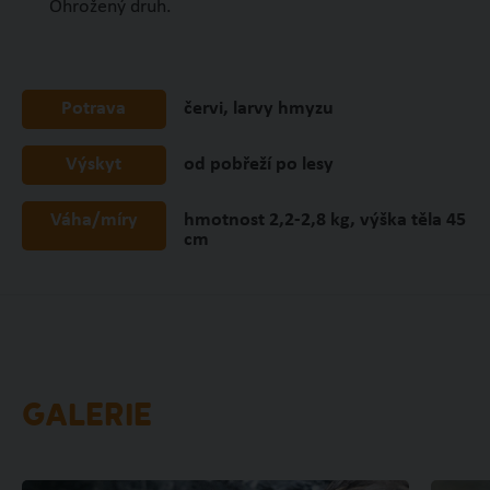
Ohrožený druh.
Potrava
červi, larvy hmyzu
Výskyt
od pobřeží po lesy
Váha/míry
hmotnost 2,2-2,8 kg, výška těla 45
cm
GALERIE