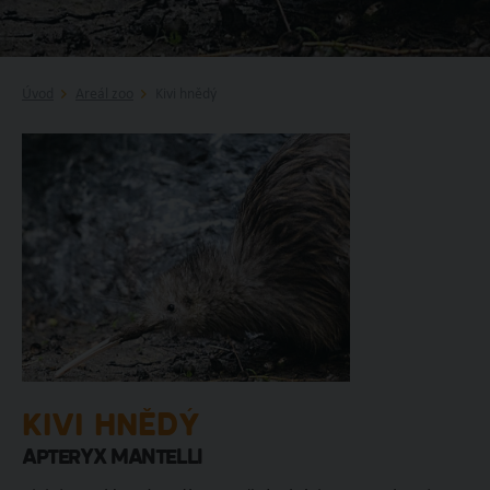
Úvod
Areál zoo
Kivi hnědý
KIVI HNĚDÝ
Apteryx mantelli