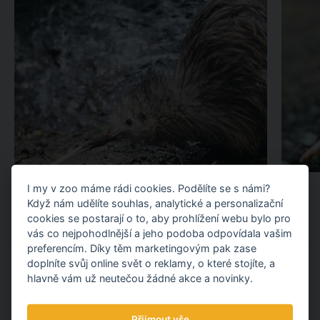
I my v zoo máme rádi cookies. Podělíte se s námi?
Když nám udělíte souhlas, analytické a personalizační
cookies se postarají o to, aby prohlížení webu bylo pro
vás co nejpohodlnější a jeho podoba odpovídala vašim
preferencím. Díky těm marketingovým pak zase
doplníte svůj online svět o reklamy, o které stojíte, a
hlavně vám už neutečou žádné akce a novinky.
JAKÉ DALŠÍ ZVÍŘATA
NAJDETE U NÁS V ZOO?
Přijmout vše