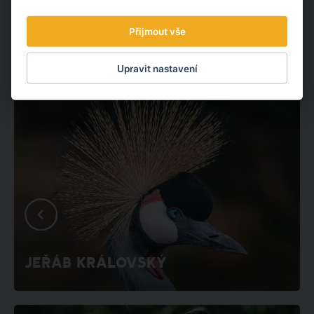
JAKÉ DALŠÍ ZVÍŘATA
Přijmout vše
NAJDETE U NÁS V ZOO?
Upravit nastavení
JEŘÁB KRÁLOVSKÝ