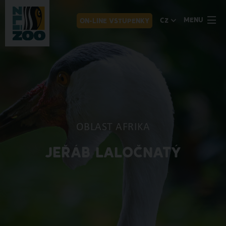
MENU
CZ
ON-LINE VSTUPENKY
OBLAST AFRIKA
JEŘÁB LALOČNATÝ