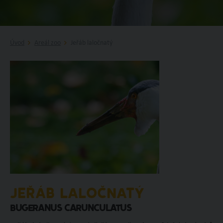
Úvod
Areál zoo
Jeřáb laločnatý
JEŘÁB LALOČNATÝ
Bugeranus carunculatus