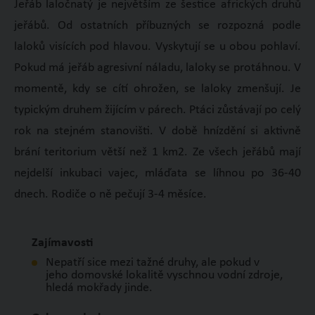
Jeřáb laločnatý je největším ze šestice afrických druhů
jeřábů. Od ostatních příbuzných se rozpozná podle
laloků visících pod hlavou. Vyskytují se u obou pohlaví.
Pokud má jeřáb agresivní náladu, laloky se protáhnou. V
momentě, kdy se cítí ohrožen, se laloky zmenšují. Je
typickým druhem žijícím v párech. Ptáci zůstávají po celý
rok na stejném stanovišti. V době hnízdění si aktivně
brání teritorium větší než 1 km
2
. Ze všech jeřábů mají
nejdelší inkubaci vajec, mláďata se líhnou po 36-40
dnech. Rodiče o ně pečují 3-4 měsíce.
Zajímavosti
Nepatří sice mezi tažné druhy, ale pokud v
jeho domovské lokalitě vyschnou vodní zdroje,
hledá mokřady jinde.