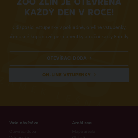
ZOO ZLÍN JE OTEVŘENA
KAŽDÝ DEN V ROCE!
K dispozici vstupenky v pokladně, on-line vstupenky,
přenosné kuponové permanentky a roční karty Family.
OTEVÍRACÍ DOBA
ON-LINE VSTUPENKY
Vaše návštěva
Areál zoo
Otevírací doba
Mapa areálu
Vstupenky
Oblasti