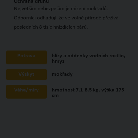
Ochrana druhu
Největším nebezpečím je mizení mokřadů.
Odborníci odhadují, že ve volné přírodě přežívá
posledních 8 tisíc hnízdících párů.
Potrava
hlízy a oddenky vodních rostlin,
hmyz
Výskyt
mokřady
Váha/míry
hmotnost 7,1-8,5 kg, výška 175
cm