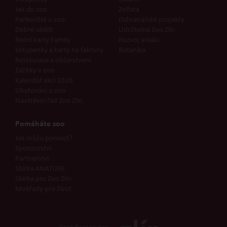
Jak do zoo
Zvířata
Parkoviště u zoo
Ochranářské projekty
Dobré vědět
Udržitelná Zoo Zlín
Roční karty Family
Rozvoj areálu
Vstupenky a karty na fakturu
Botanika
Restaurace a občerstvení
Zážitky v zoo
Kalendář akcí 2026
Ubytování u zoo
Návštěvní řád Zoo Zlín
Pomáháte zoo
Jak můžu pomoct?
Sponzorství
Partnerství
Sbírka 4NATURE
Sbírka pro Zoo Zlín
Mokřady pro život