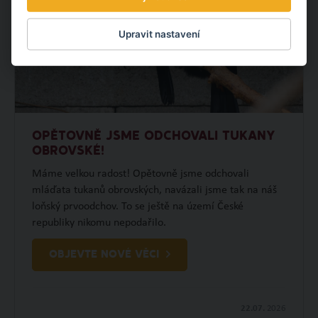
Upravit nastavení
OPĚTOVNĚ JSME ODCHOVALI TUKANY
OBROVSKÉ!
Máme velkou radost! Opětovně jsme odchovali
mláďata tukanů obrovských, navázali jsme tak na náš
loňský prvoodchov. To se ještě na území České
republiky nikomu nepodařilo.
OBJEVTE NOVÉ VĚCI
22.07.
2026