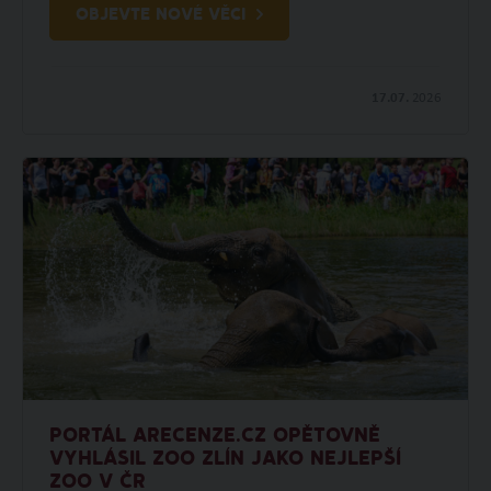
OBJEVTE NOVÉ VĚCI
17.07.
2026
PORTÁL ARECENZE.CZ OPĚTOVNĚ
VYHLÁSIL ZOO ZLÍN JAKO NEJLEPŠÍ
ZOO V ČR