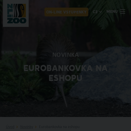
MENU
CZ
ON-LINE VSTUPENKY
NOVINKA
EUROBANKOVKA NA
ESHOPU
Úvod
Novinky
Eurobankovka na eshopu