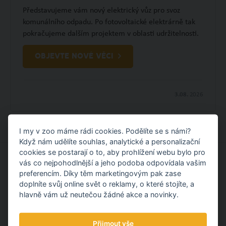
Představujeme vám nový elektrický vůz pro svoz
komunálního odpadu. Po fotovoltaické elektrárně tak
pokračujeme dalším projektem v oblasti udržitelnosti.
OBJEVTE NOVÉ VĚCI
3.08.
2026
I my v zoo máme rádi cookies. Podělíte se s námi?
Když nám udělíte souhlas, analytické a personalizační
cookies se postarají o to, aby prohlížení webu bylo pro
vás co nejpohodlnější a jeho podoba odpovídala vašim
MOHLO BY VÁS ZAJÍMAT
preferencím. Díky těm marketingovým pak zase
doplníte svůj online svět o reklamy, o které stojíte, a
hlavně vám už neutečou žádné akce a novinky.
Přijmout vše