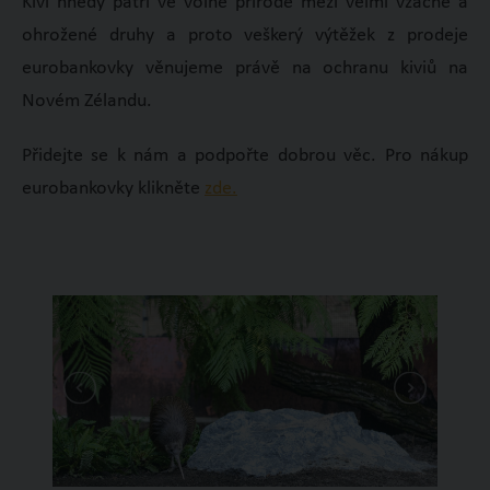
Kivi hnědý patří ve volné přírodě mezi velmi vzácné a
ohrožené druhy a proto veškerý výtěžek z prodeje
eurobankovky věnujeme právě na ochranu kiviů na
Novém Zélandu.
Přidejte se k nám a podpořte dobrou věc. Pro nákup
eurobankovky klikněte
zde.