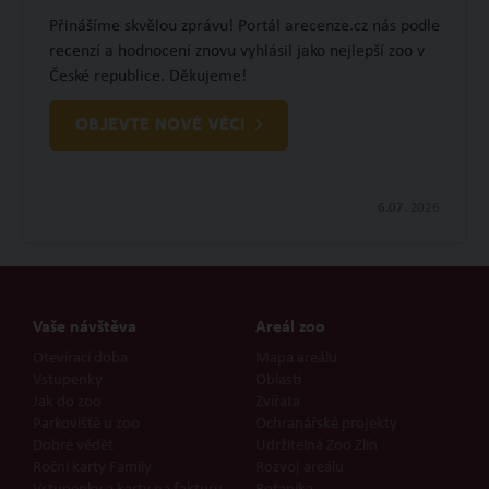
Přinášíme skvělou zprávu! Portál arecenze.cz nás podle
recenzí a hodnocení znovu vyhlásil jako nejlepší zoo v
České republice. Děkujeme!
OBJEVTE NOVÉ VĚCI
6.07.
2026
Vaše návštěva
Areál zoo
Otevírací doba
Mapa areálu
Vstupenky
Oblasti
Jak do zoo
Zvířata
Parkoviště u zoo
Ochranářské projekty
Dobré vědět
Udržitelná Zoo Zlín
Roční karty Family
Rozvoj areálu