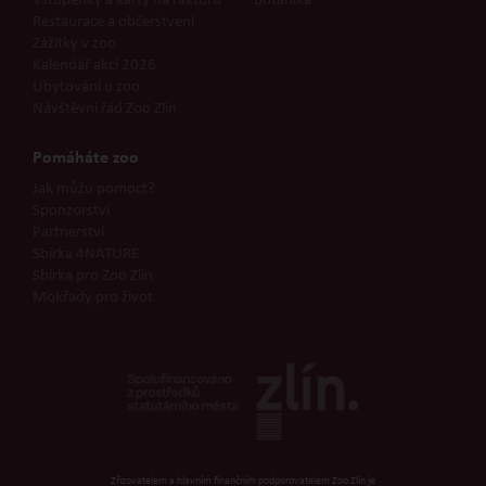
Vstupenky a karty na fakturu
Botanika
Restaurace a občerstvení
Zážitky v zoo
Kalendář akcí 2026
Ubytování u zoo
Návštěvní řád Zoo Zlín
Pomáháte zoo
Jak můžu pomoct?
Sponzorství
Partnerství
Sbírka 4NATURE
Sbírka pro Zoo Zlín
Mokřady pro život
Zřizovatelem a hlavním finančním podporovatelem Zoo Zlín je