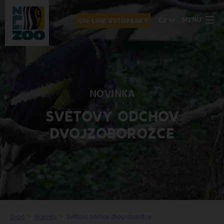
MENU
CZ
ON-LINE VSTUPENKY
NOVINKA
SVĚTOVÝ ODCHOV
DVOJZOBOROŽCE
Úvod
Novinky
Světový odchov dvojzoborožce