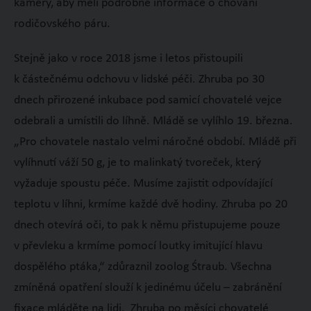
kamery, aby měli podrobné informace o chování
rodičovského páru.
Stejně jako v roce 2018 jsme i letos přistoupili
k částečnému odchovu v lidské péči. Zhruba po 30
dnech přirozené inkubace pod samicí chovatelé vejce
odebrali a umístili do líhně. Mládě se vylíhlo 19. března.
„Pro chovatele nastalo velmi náročné období. Mládě při
vylíhnutí váží 50 g, je to malinkatý tvoreček, který
vyžaduje spoustu péče. Musíme zajistit odpovídající
teplotu v líhni, krmíme každé dvě hodiny. Zhruba po 20
dnech otevírá oči, to pak k němu přistupujeme pouze
v převleku a krmíme pomocí loutky imitující hlavu
dospělého ptáka,“ zdůraznil zoolog Śtraub. Všechna
zmíněná opatření slouží k jedinému účelu – zabránění
fixace mláděte na lidi. Zhruba po měsíci chovatelé