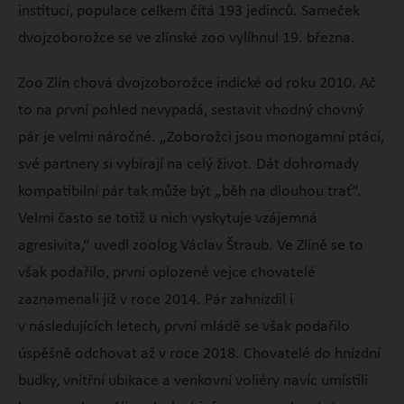
institucí, populace celkem čítá 193 jedinců. Sameček
dvojzoborožce se ve zlínské zoo vylíhnul 19. března.
Zoo Zlín chová dvojzoborožce indické od roku 2010. Ač
to na první pohled nevypadá, sestavit vhodný chovný
pár je velmi náročné. „Zoborožci jsou monogamní ptáci,
své partnery si vybírají na celý život. Dát dohromady
kompatibilní pár tak může být „běh na dlouhou trať“.
Velmi často se totiž u nich vyskytuje vzájemná
agresivita,“ uvedl zoolog Václav Štraub. Ve Zlíně se to
však podařilo, první oplozené vejce chovatelé
zaznamenali již v roce 2014. Pár zahnízdil i
v následujících letech, první mládě se však podařilo
úspěšně odchovat až v roce 2018. Chovatelé do hnízdní
budky, vnitřní ubikace a venkovní voliéry navíc umístili