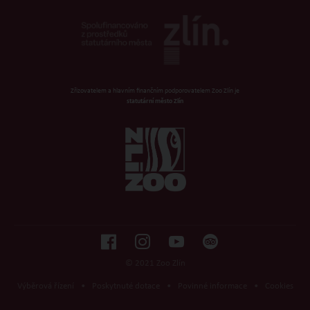
Zřizovatelem a hlavním finančním podporovatelem Zoo Zlín je
statutární město Zlín
© 2021 Zoo Zlín
Výběrová řízení
•
Poskytnuté dotace
•
Povinné informace
•
Cookies