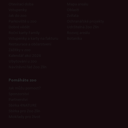
Otevírací doba
Mapa areálu
Vstupenky
Oblasti
Jak do zoo
Zvířata
Parkoviště u zoo
Ochranářské projekty
Dobré vědět
Udržitelná Zoo Zlín
Roční karty Family
Rozvoj areálu
Vstupenky a karty na fakturu
Botanika
Restaurace a občerstvení
Zážitky v zoo
Kalendář akcí 2026
Ubytování u zoo
Návštěvní řád Zoo Zlín
Pomáháte zoo
Jak můžu pomoct?
Sponzorství
Partnerství
Sbírka 4NATURE
Sbírka pro Zoo Zlín
Mokřady pro život