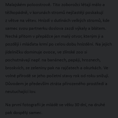
Malajském poloostrově. Tito zoborožci létají málo a
těžkopádně, v korunách stromů nejčastěji poskakují
z větve na větev. Hnízdí v dutinách velkých stromů, kde
samec svou partnerku doslova zazdí výkaly a blátem.
Nechá přitom v přepážce jen malý otvor, kterým ji a
později i mláďata krmí po celou dobu hnízdění. Na jejich
jídelníčku dominuje ovoce, ve zlínské zoo si
pochutnávají např. na banánech, papáji, hroznech,
broskvích, ze zeleniny pak na rajčatech a okurkách. Ve
volné přírodě se jeho početní stavy rok od roku snižují.
Důvodem je především ztráta přirozeného prostředí a
neutuchající lov.
Na první fotografii je mládě ve věku 30 dní, na druhé
pak dospělý samec.