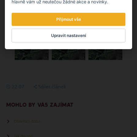
hlavně vám už neutečou žádné akce a novinky.
Přijmout vše
Upravit nastavení
22.07.
Sdílet článek
MOHLO BY VÁS ZAJÍMAT
Otevírací doba
Jak do zoo