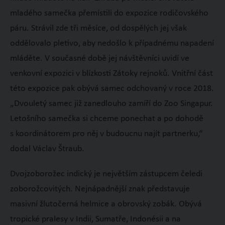
mladého samečka přemístili do expozice rodičovského
páru. Strávil zde tři měsíce, od dospělých jej však
oddělovalo pletivo, aby nedošlo k případnému napadení
mláděte. V současné době jej návštěvníci uvidí ve
venkovní expozici v blízkosti Zátoky rejnoků. Vnitřní část
této expozice pak obývá samec odchovaný v roce 2018.
„Dvouletý samec již zanedlouho zamíří do Zoo Singapur.
Letošního samečka si chceme ponechat a po dohodě
s koordinátorem pro něj v budoucnu najít partnerku,“
dodal Václav Štraub.
Dvojzoborožec indický je největším zástupcem čeledi
zoborožcovitých. Nejnápadnější znak představuje
masivní žlutočerná helmice a obrovský zobák. Obývá
tropické pralesy v Indii, Sumatře, Indonésii a na