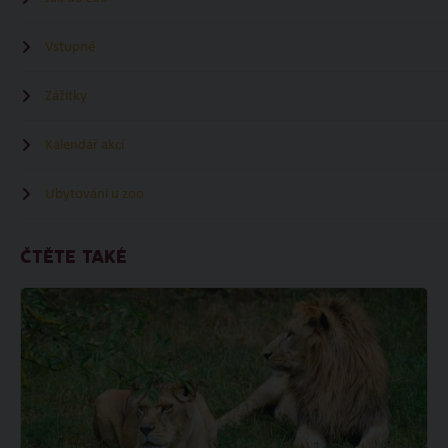
Vstupné
Zážitky
Kalendář akcí
Ubytování u zoo
ČTĚTE TAKÉ