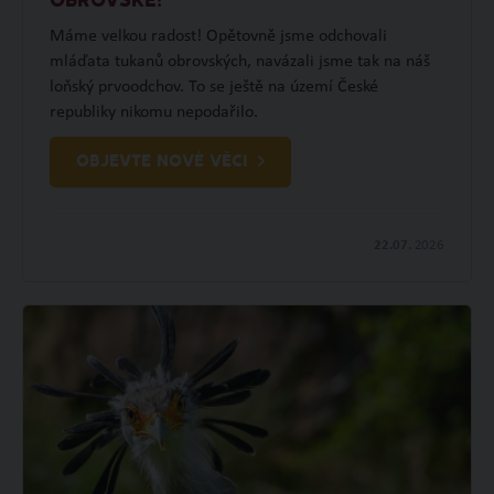
OBROVSKÉ!
Máme velkou radost! Opětovně jsme odchovali
mláďata tukanů obrovských, navázali jsme tak na náš
loňský prvoodchov. To se ještě na území České
republiky nikomu nepodařilo.
OBJEVTE NOVÉ VĚCI
22.07.
2026