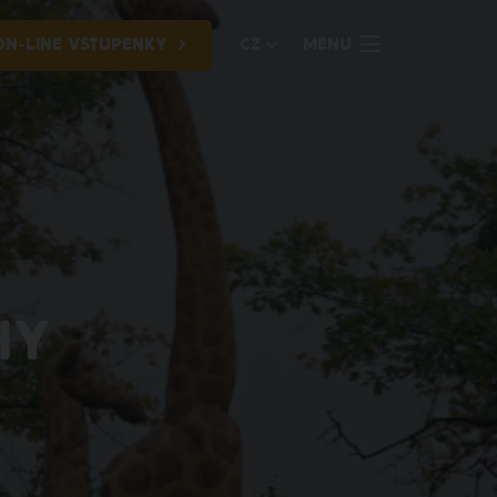
ON-LINE VSTUPENKY
CZ
MENU
HY