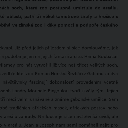
ných soch, které zoo postupně umisťuje do areálu.
ké oblasti, patří tři několikametrové žirafy a hrošice s
bíhá ve zlínské zoo i díky pomoci a podpoře českého
ekvapí. Již před jejich příjezdem si sice domlouváme, jak
 podoba je jen na jejich fantazii a citu. Hama Boubacar
amey pro nás vytvořili již více než třicet velkých soch,
“ uvedl ředitel zoo Roman Horský. Řezbáři z Gabonu za dva
 návštěvníky fascinují dokonalostí provedením včetně
seph Landry Moubele Bingoulou tvoří skvělý tým. Jejich
patří mezi velmi uznávané a známé gabonské umělce. Sám
bě tradičních afrických masek, afrických postav nebo
 areálu zahrady. Na louce je sice návštěvníci uvidí, ale
mo v areálu. Jean a Joseph nám sami pomáhali najít pro