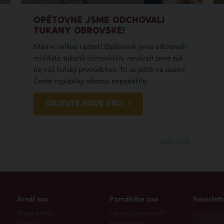
OPĚTOVNĚ JSME ODCHOVALI
TUKANY OBROVSKÉ!
Máme velkou radost! Opětovně jsme odchovali
mláďata tukanů obrovských, navázali jsme tak
na náš loňský prvoodchov. To se ještě na území
České republiky nikomu nepodařilo.
OBJEVTE NOVÉ VĚCI
22.07.
2026
Areál zoo
Pomáháte zoo
Newslett
Mapa areálu
Jak můžu pomoct?
Oblasti
Sponzorství