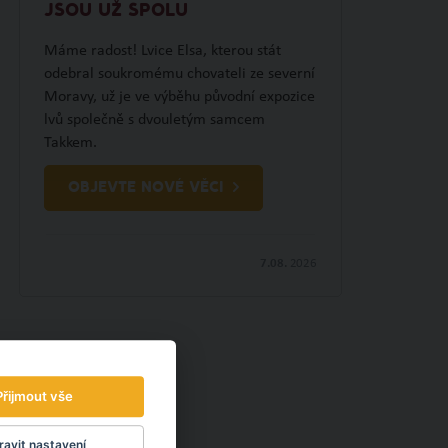
JSOU UŽ SPOLU
Máme radost! Lvice Elsa, kterou stát
odebral soukromému chovateli ze severní
Moravy, už je ve výběhu původní expozice
lvů společně s dvouletým samcem
Takkem.
OBJEVTE NOVÉ VĚCI
7.08.
2026
Přijmout vše
avit nastavení