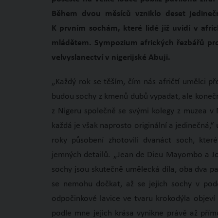
Během dvou měsíců vzniklo deset jedineč
K prvním sochám, které lidé již uvidí v afric
mládětem. Sympozium afrických řezbářů pro
velvyslanectví v nigerijské Abuji.
„Každý rok se těším, čím nás afričtí umělci př
budou sochy z kmenů dubů vypadat, ale konečná
z Nigeru společně se svými kolegy z muzea v Ni
každá je však naprosto originální a jedinečná,
roky působení zhotovili dvanáct soch, které
jemných detailů. „Jean de Dieu Mayombo a Jo
sochy jsou skutečně umělecká díla, oba dva 
se nemohu dočkat, až se jejich sochy v podo
odpočinkové lavice ve tvaru krokodýla objeví v
podle mne jejich krása vynikne právě až pří