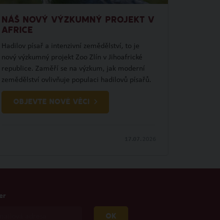
NÁŠ NOVÝ VÝZKUMNÝ PROJEKT V
AFRICE
Hadilov písař a intenzivní zemědělství, to je
nový výzkumný projekt Zoo Zlín v Jihoafrické
republice. Zaměří se na výzkum, jak moderní
zemědělství ovlivňuje populaci hadilovů písařů.
OBJEVTE NOVÉ VĚCI
17.07.
2026
er
OK