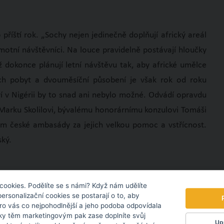
příští rok. „Sochy nejen jedinečně doplňují africký areál
motní návštěvníci. Na louce pravidelně postávají hloučky
 již dokonce plánují letní návštěvu tak, aby africké umělce
jejich pobyt a dvouměsíční působení je však rok od roku
í v Nigérii by to snad ani nebylo možné. Odvádí opravdu
u Marku Skolilovi, bývalému honorárnímu konzulovi Tomáši
m české ambasády za jejich velkou pomoc a vstřícnost.
ský.
cookies. Podělíte se s námi? Když nám udělíte
personalizační cookies se postarají o to, aby
pro vás co nejpohodlnější a jeho podoba odpovídala
ky těm marketingovým pak zase doplníte svůj
Upr