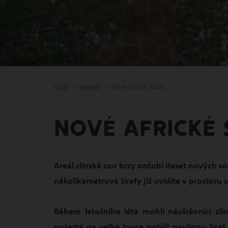
Úvod
Novinky
Nové africké sochy
Nové africké
Areál zlínské zoo brzy ozdobí deset nových so
několikametrové žirafy již uvidíte v prostoru
Během letošního léta mohli návštěvníci zlí
pošesté na velké louce poblíž pavilonu žiraf