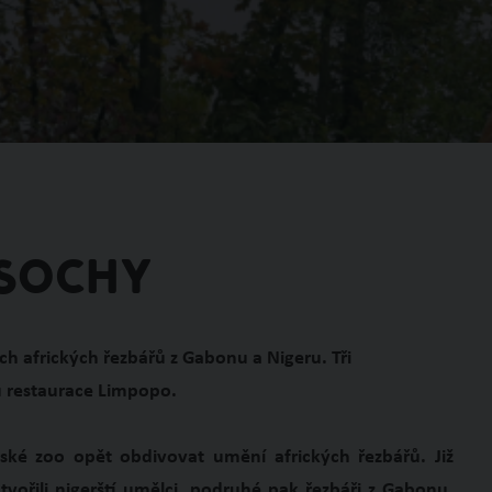
 sochy
ch afrických řezbářů z Gabonu a Nigeru. Tři
 u restaurace Limpopo.
nské zoo opět obdivovat umění afrických řezbářů. Již
 tvořili nigerští umělci, podruhé pak řezbáři z Gabonu.