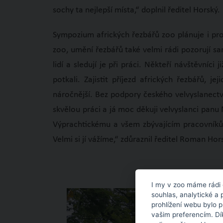
sochy ta nejlepší místa,“ doplnil ředitel Horský.
Sympozium afrických řezbářů zoo plánuje i pro 
zoo, umění řezbářů také velmi rádi pozorují sa
lidí a sledují je při práci. Někteří návštěvníci
potkali. Zajistit příjezd afrických řezbářů, 
náročnější. Bez podpory českého velvyslanectv
skvělou práci a já moc děkuji velvyslanci pan
Výprachtickému a všem zbývajícím pracovníků
Velmi si jí vážíme,“ zdůraznil ředitel Roman Hor
I my v zoo máme rádi 
souhlas, analytické a 
prohlížení webu bylo 
vašim preferencím. Dí