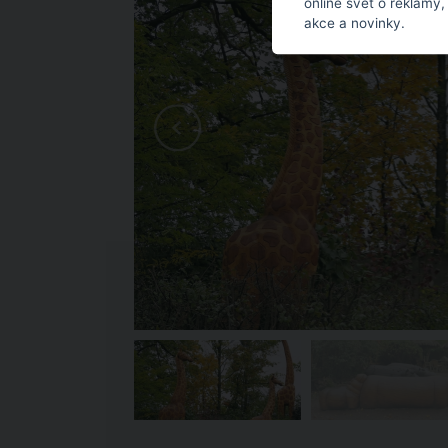
online svět o reklamy,
akce a novinky.