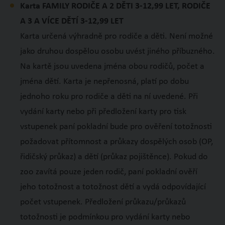
Karta FAMILY RODIČE A 2 DĚTI 3-12,99 LET, RODIČE
A 3 A VÍCE DĚTÍ 3-12,99 LET
Karta určená výhradně pro rodiče a děti. Není možné
jako druhou dospělou osobu uvést jiného příbuzného.
Na kartě jsou uvedena jména obou rodičů, počet a
jména dětí. Karta je nepřenosná, platí po dobu
jednoho roku pro rodiče a děti na ní uvedené. Při
vydání karty nebo při předložení karty pro tisk
vstupenek paní pokladní bude pro ověření totožnosti
požadovat přítomnost a průkazy dospělých osob (OP,
řidičský průkaz) a dětí (průkaz pojištěnce). Pokud do
zoo zavítá pouze jeden rodič, paní pokladní ověří
jeho totožnost a totožnost dětí a vydá odpovídající
počet vstupenek. Předložení průkazu/průkazů
totožnosti je podmínkou pro vydání karty nebo