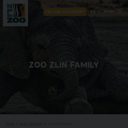
MENU
CZ
ON-LINE VSTUPENKY
ZOO ZLÍN FAMILY
Úvod
Vaše návštěva
Zoo Zlín Family