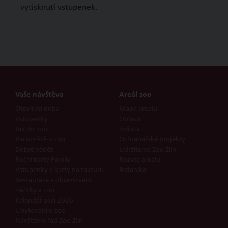
vytisknutí vstupenek.
Vaše návštěva
Areál zoo
Otevírací doba
Mapa areálu
Vstupenky
Oblasti
Jak do zoo
Zvířata
Parkoviště u zoo
Ochranářské projekty
Dobré vědět
Udržitelná Zoo Zlín
Roční karty Family
Rozvoj areálu
Vstupenky a karty na fakturu
Botanika
Restaurace a občerstvení
Zážitky v zoo
Kalendář akcí 2026
Ubytování u zoo
Návštěvní řád Zoo Zlín