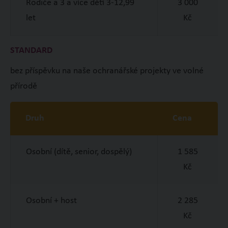
Rodiče a 3 a více dětí 3-12,99
3 000
let
Kč
STANDARD
bez příspěvku na naše ochranářské projekty ve volné
přírodě
Druh
Cena
Osobní (dítě, senior, dospělý)
1 585
Kč
Osobní + host
2 285
Kč