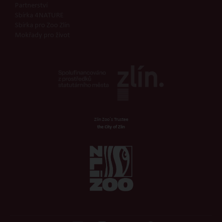
Partnerství
Sbírka 4NATURE
Sbírka pro Zoo Zlín
Mokřady pro život
Zlin Zoo´s Trustee
the City of Zlin