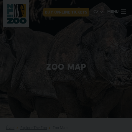
MENU
CZ
BUY ON-LINE TICKETS
ZOO MAP
Úvod
Explore The Zoo
Zoo Map