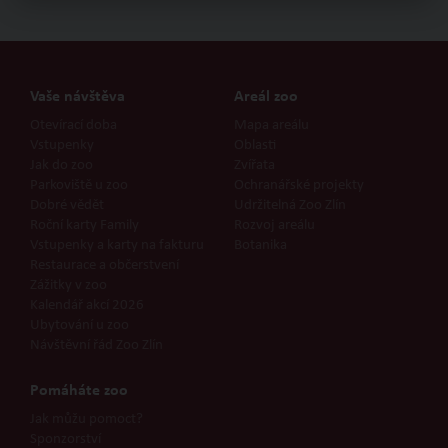
Vaše návštěva
Areál zoo
Otevírací doba
Mapa areálu
Vstupenky
Oblasti
Jak do zoo
Zvířata
Parkoviště u zoo
Ochranářské projekty
Dobré vědět
Udržitelná Zoo Zlín
Roční karty Family
Rozvoj areálu
Vstupenky a karty na fakturu
Botanika
Restaurace a občerstvení
Zážitky v zoo
Kalendář akcí 2026
Ubytování u zoo
Návštěvní řád Zoo Zlín
Pomáháte zoo
Jak můžu pomoct?
Sponzorství