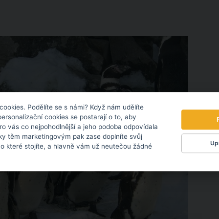
cookies. Podělíte se s námi? Když nám udělíte
personalizační cookies se postarají o to, aby
pro vás co nejpohodlnější a jeho podoba odpovídala
ky těm marketingovým pak zase doplníte svůj
Upr
 o které stojíte, a hlavně vám už neutečou žádné