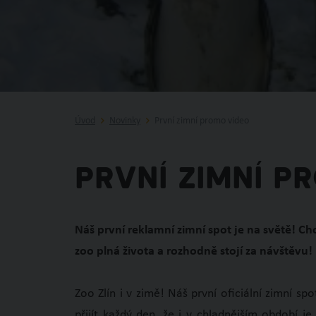
Úvod
Novinky
První zimní promo video
První zimní p
Náš první reklamní zimní spot je na světě! Ch
zoo plná života a rozhodně stojí za návštěvu!
Zoo Zlín i v zimě! Náš první oficiální zimní s
přijít každý den, že i v chladnějším období je