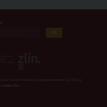
er
OK
lem a hlavním finančním podporovatelem Zoo Zlín je
í město Zlín