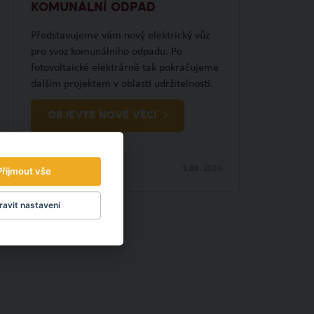
KOMUNÁLNÍ ODPAD
Představujeme vám nový elektrický vůz
pro svoz komunálního odpadu. Po
fotovoltaické elektrárně tak pokračujeme
dalším projektem v oblasti udržitelnosti.
OBJEVTE NOVÉ VĚCI
3.08.
2026
Přijmout vše
avit nastavení