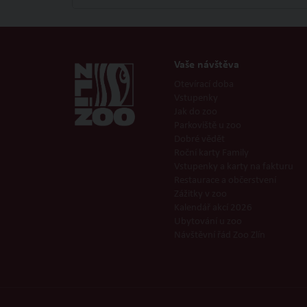
Vaše návštěva
Otevírací doba
Vstupenky
Jak do zoo
Parkoviště u zoo
Dobré vědět
Roční karty Family
Vstupenky a karty na fakturu
Restaurace a občerstvení
Zážitky v zoo
Kalendář akcí 2026
Ubytování u zoo
Návštěvní řád Zoo Zlín