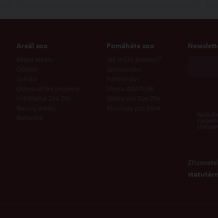
Areál zoo
Pomáháte zoo
Newslett
Mapa areálu
Jak můžu pomoct?
Oblasti
Sponzorství
Zvířata
Partnerství
Ochranářské projekty
Sbírka 4NATURE
Udržitelná Zoo Zlín
Sbírka pro Zoo Zlín
Rozvoj areálu
Mokřady pro život
Botanika
Zřizovate
statutárn