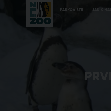
PARKOVIŠTĚ
JAK K NÁ
PRV