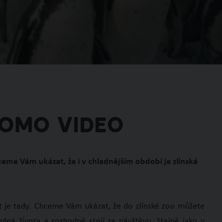
romo video
ceme Vám ukázat, že i v chladnějším období je zlínská
pot je tady. Chceme Vám ukázat, že do zlínské zoo můžete
 plná života a rozhodně stojí za návštěvu. Stejně jako v