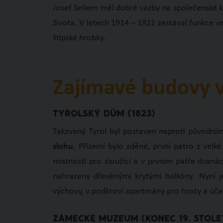
Josef Seilern měl dobré vazby na společenské k
života. V letech 1914 – 1921 zastával funkce 
štípské hrobky.
Zajímavé budovy v
TYROLSKÝ DŮM (1823)
Takzvaný Tyrol byl postaven naproti původní
slohu
. Přízemí bylo zděné, první patro z velk
místností pro sloužící a v prvním patře dvanác
nahrazeny dřevěnými krytými balkóny. Nyní j
výchovy, v podkroví apartmány pro hosty a úča
ZÁMECKÉ MUZEUM (KONEC 19. STOLET