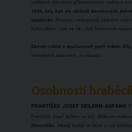
oblíbené uherským příbuzenstvem rodiny a aris
1945, kdy byli na základě Benešových dekr
zestátněn
. Potomci nedisponují žádnými resti
Rakouskem. I tak na nás však Seilernové nezanev
Zámek Lešná v současnosti patří městu Zlín
interiérech naleznete, je původní.
Osobnosti hraběcí
FRANTIŠEK JOSEF SEILERN-ASPANG (*5
František Josef Seilern se stal dědicem rodi
Maxmilián
. Mladý hrabě se začal o své fideiko