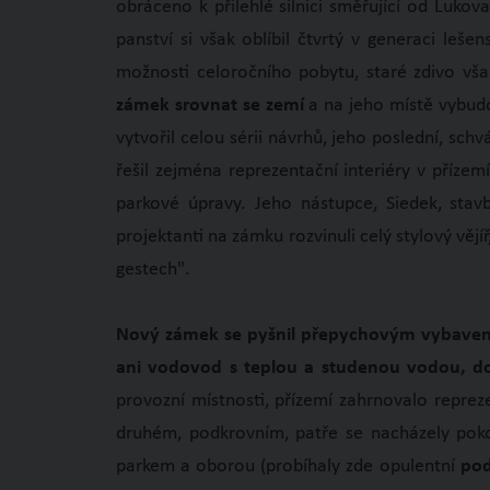
obráceno k přilehlé silnici směřující od Luko
panství si však oblíbil čtvrtý v generaci leše
možnosti celoročního pobytu, staré zdivo vša
zámek srovnat se zemí
a na jeho místě vybud
vytvořil celou sérii návrhů, jeho poslední, sch
řešil zejména reprezentační interiéry v přízem
parkové úpravy. Jeho nástupce, Siedek, stav
projektanti na zámku rozvinuli celý stylový věj
gestech".
Nový zámek se pyšnil přepychovým vybavením
ani vodovod s teplou a studenou vodou, do
provozní místnosti, přízemí zahrnovalo reprez
druhém, podkrovním, patře se nacházely poko
parkem a oborou (probíhaly zde opulentní
pod