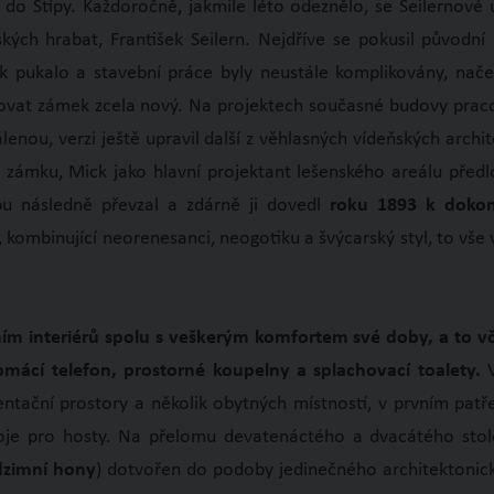
va do Štípy. Každoročně, jakmile léto odeznělo, se Seilernové
nských hrabat, František Seilern. Nejdříve se pokusil původn
k pukalo a stavební práce byly neustále komplikovány, nač
ovat zámek zcela nový. Na projektech současné budovy praco
válenou, verzi ještě upravil další z věhlasných vídeňských arch
í zámku, Mick jako hlavní projektant lešenského areálu předl
bu následně převzal a zdárně ji dovedl
roku 1893 k
dokon
íř, kombinující neorenesanci, neogotiku a švýcarský styl, to 
 interiérů spolu s veškerým komfortem své doby, a to vče
mácí telefon, prostorné koupelny a splachovací toalety.
entační prostory a několik obytných místností, v prvním pat
je pro hosty. Na přelomu devatenáctého a dvacátého stole
zimní hony
) dotvořen do podoby jedinečného architektonick