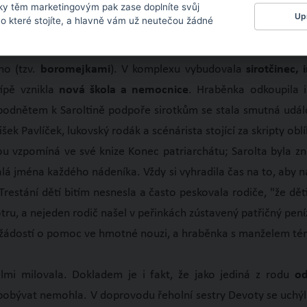
RABĚNKA Z WENCKHEIMU (*21.5.1860–†6.3.1946)
ky těm marketingovým pak zase doplníte svůj
Upr
 o které stojíte, a hlavně vám už neutečou žádné
erna byla
proslulá svou dobročinností a zbožností
. Zasloužil
se zasadila o vybudování
charitativního komplexu v Luko
ho (tzv.
boromejkami
). V komplexu vybudovala
sirotčinec, i
típě vznikla
nová škola a nemocnice
. Hraběnka odkoupila 
odnětem k Saroltině podpoře sirotkům se stala smutná událos
šek Pavlíček, lukovský rodák a scénárista stojící za skripty o
vou vzpomíná ve své knize Konec patriarchátu; Sarolta byla 
lá jména každého nádeníka. Vždy si vyhradila čas na to, aby na
. Trestání dětí bitím nesnesla a často peskovala rodiče, "že d
u, a nejeden rodič našel v peřinkách zústavený patřičný pení
žádostí o pomoc ve hmotné nouzi, a hraběnka s manželem tém
lmi milovala. Dokladem je i fakt, že jako jediná z rodu
od
ž pobývat nemohla. V doprovodu řeholní sestry Devoty se uchýli