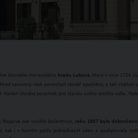
 dříve slavného moravského
hradu Lukova
, který v roce 1724 z
. Hrad samotný však ponechali téměř opuštěný, a tak chátral a
ali hledat vhodný pozemek pro stavbu svého letního sídla. Nako
4.
Nejprve zde vznikla bažantnice,
roku 1807 bylo dokončeno
, tak i v horním patře jednadvacet oken a poskytovala rodi