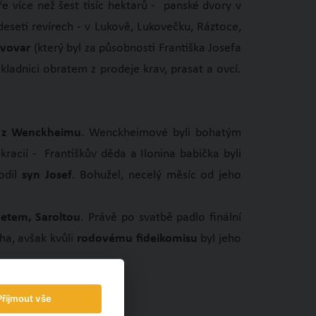
e více než šest tisíc hektarů - panské dvory v
 deseti revírech - v Lukově, Lukovečku, Ráztoce,
pivovar
(který byl za působnosti Františka Josefa
ladnici obratem z prodeje krav, prasat a ovcí.
 z Wenckheimu
. Wenckheimové byli bohatým
acií - Františkův děda a Ilonina babička byli
odil
syn Josef
. Bohužel, necelý měsíc od jeho
etem, Saroltou
. Právě po svatbě padlo finální
cha, avšak kvůli
rodovému fideikomisu
byl jeho
ípě.
Přijmout vše