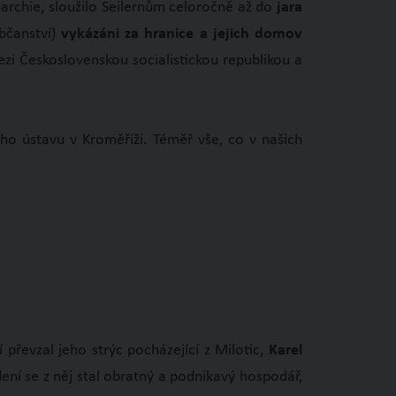
archie, sloužilo Seilernům celoročně až do
jara
bčanství)
vykázáni za hranice a jejich domov
i Československou socialistickou republikou a
ho ústavu v Kroměříži. Téměř vše, co v našich
í převzal jeho strýc pocházející z Milotic,
Karel
dení se z něj stal obratný a podnikavý hospodář,