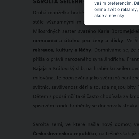
SAROLTA SEILERN-ASPANG, ROZENÁ H
vašim preferencím. Dí
online svět o reklamy,
Druhá manželka hraběte Františka Josefa Seil
akce a novinky.
stále významnými místy v kraji. Hraběnka 
Milosrdných sester svatého Karla Boromejské
nemocnici a útulnu pro ženy a dívky
. Ve Š
rekreace, kultury a léčby
. Domníváme se, že p
přišla o právě narozeného syna Jindřicha. Franti
Bajaja a Královský slib, na hraběnku Seilerno
milována. Je popisována jako svérazná paní zna
světnic, zavšivenost dětí a to, zda nejsou bity
Dětem z podzámčí také často chodívala za kmotr
spisovém fondu hraběnky se dochovaly stovky 
Sarolta zemi, ve které našla nový domov, ve
Československou republiku
, na Lešné však ji