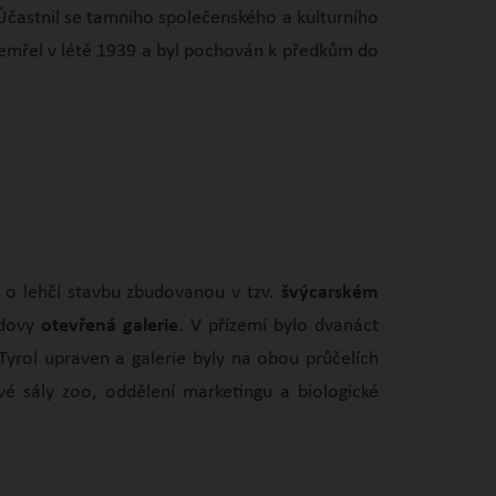
 Účastnil se tamního společenského a kulturního
zemřel v létě 1939 a byl pochován k předkům do
 o lehčí stavbu zbudovanou v tzv.
švýcarském
udovy
otevřená galerie
. V přízemí bylo dvanáct
 Tyrol upraven a galerie byly na obou průčelích
é sály zoo, oddělení marketingu a biologické