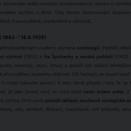
e dochovalo velké množství korespondence, kterou si vyměňo
 zemském archivu v Brně. Díky těmto dochovaným dopisů
eštině, francouzštině, maďarštině a němčině.
.1883–†18.8.1939)
l přírodovědeckým studiem, zejména
ornitologií
. Podnikl někol
eký východ
(1911) a
Na Špicberky a norské pobřeží
(1912).
orály, minerály, vejce, hmyz) a položil tak základ tehdej
přerozdělení pozemky větší než 150 hektarů, se musel Josef
 uhájil lukovské panství. K této úlevě přispěl i fakt, že s
kl, již jako ženatý muž, se svou chotí
cestu kolem světa
. Z
vá zvířata, čímž spolu
položili základy současné zoologické z
ilopy, siky, sambaři, džejrani, mazamové, orli královští, 