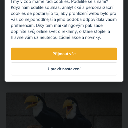
I my v zoo máme rádi cookies. Podělíte se s námi?
pokračujeme dalším projektem v oblasti udržitelnosti.
Když nám udělíte souhlas, analytické a personalizační
cookies se postarají o to, aby prohlížení webu bylo pro
OBJEVTE NOVÉ VĚCI
vás co nejpohodlnější a jeho podoba odpovídala vašim
preferencím. Díky těm marketingovým pak zase
doplníte svůj online svět o reklamy, o které stojíte, a
3.08.
2026
hlavně vám už neutečou žádné akce a novinky.
Přijmout vše
Upravit nastavení
MOHLO BY VÁS ZAJÍMAT