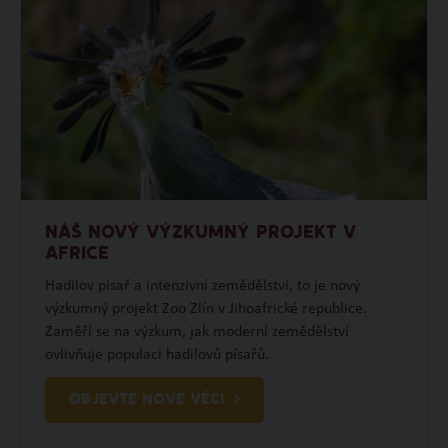
NÁŠ NOVÝ VÝZKUMNÝ PROJEKT V
AFRICE
Hadilov písař a intenzivní zemědělství, to je nový
výzkumný projekt Zoo Zlín v Jihoafrické republice.
Zaměří se na výzkum, jak moderní zemědělství
ovlivňuje populaci hadilovů písařů.
OBJEVTE NOVÉ VĚCI