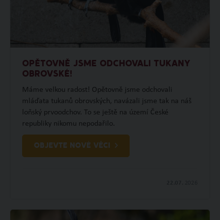
OPĚTOVNĚ JSME ODCHOVALI TUKANY
OBROVSKÉ!
Máme velkou radost! Opětovně jsme odchovali
mláďata tukanů obrovských, navázali jsme tak na náš
loňský prvoodchov. To se ještě na území České
republiky nikomu nepodařilo.
OBJEVTE NOVÉ VĚCI
22.07.
2026