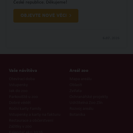
České republice. Děkujeme!
OBJEVTE NOVÉ VĚCI
6.07.
2026
Vaše návštěva
Areál zoo
Otevírací doba
Mapa areálu
Vstupenky
Oblasti
Jak do zoo
Zvířata
Parkoviště u zoo
Ochranářské projekty
Dobré vědět
Udržitelná Zoo Zlín
Roční karty Family
Rozvoj areálu
Vstupenky a karty na fakturu
Botanika
Restaurace a občerstvení
Zážitky v zoo
Kalendář akcí 2026