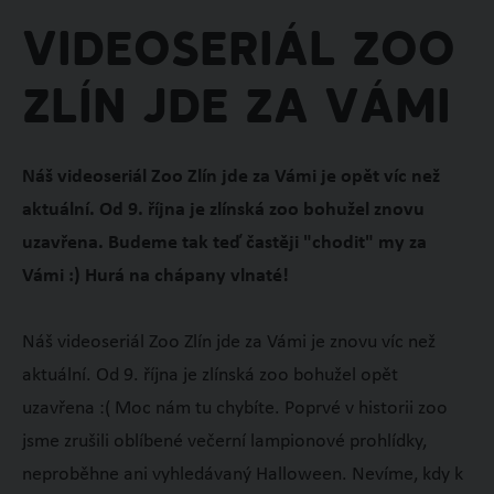
Videoseriál Zoo
Zlín jde za Vámi
Náš videoseriál Zoo Zlín jde za Vámi je opět víc než
aktuální. Od 9. října je zlínská zoo bohužel znovu
uzavřena. Budeme tak teď častěji "chodit" my za
Vámi :) Hurá na chápany vlnaté!
Náš videoseriál Zoo Zlín jde za Vámi je znovu víc než
aktuální. Od 9. října je zlínská zoo bohužel opět
uzavřena :( Moc nám tu chybíte. Poprvé v historii zoo
jsme zrušili oblíbené večerní lampionové prohlídky,
neproběhne ani vyhledávaný Halloween. Nevíme, kdy k