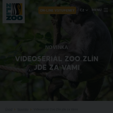
MENU
CZ
ON-LINE VSTUPENKY
NOVINKA
VIDEOSERIÁL ZOO ZLÍN
JDE ZA VÁMI
Úvod
Novinky
Videoseriál Zoo Zlín jde za Vámi