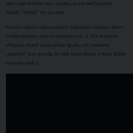
nám opět budete moci zavítat, proto teď budeme
častěji "chodit" my za vámi.
Prvním videem zabrousíme k chápanům vlnatým, které
uvidíte pouze v pěti evropských zoo. V Jižní Americe
chápany vlnaté nazývají barrigudo, což znamená
„pupkáč“. A je pravda, že naši samci Bolso a Naro bříško
opravdu mají :)