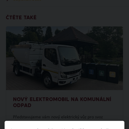
ČTĚTE TAKÉ
NOVÝ ELEKTROMOBIL NA KOMUNÁLNÍ
ODPAD
Představujeme vám nový elektrický vůz pro svoz
komunálního odpadu. Po fotovoltaické elektrárně tak