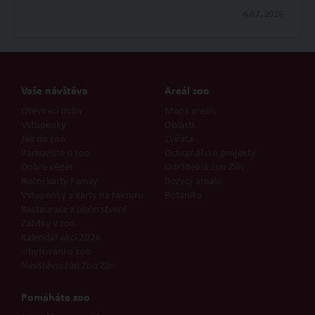
6.07.
2026
Vaše návštěva
Areál zoo
Otevírací doba
Mapa areálu
Vstupenky
Oblasti
Jak do zoo
Zvířata
Parkoviště u zoo
Ochranářské projekty
Dobré vědět
Udržitelná Zoo Zlín
Roční karty Family
Rozvoj areálu
Vstupenky a karty na fakturu
Botanika
Restaurace a občerstvení
Zážitky v zoo
Kalendář akcí 2026
Ubytování u zoo
Návštěvní řád Zoo Zlín
Pomáháte zoo