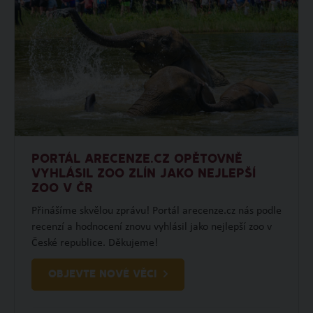
PORTÁL ARECENZE.CZ OPĚTOVNĚ
VYHLÁSIL ZOO ZLÍN JAKO NEJLEPŠÍ
ZOO V ČR
Přinášíme skvělou zprávu! Portál arecenze.cz nás podle
recenzí a hodnocení znovu vyhlásil jako nejlepší zoo v
České republice. Děkujeme!
OBJEVTE NOVÉ VĚCI