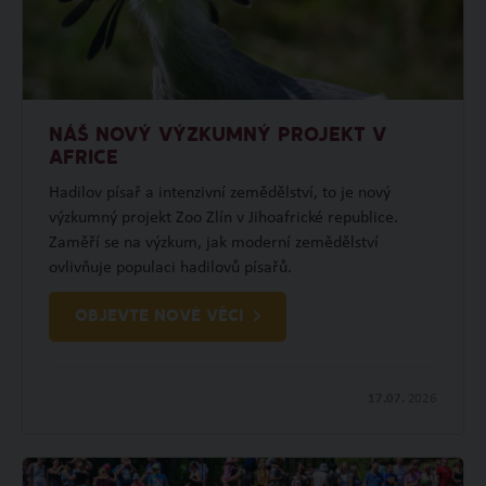
NÁŠ NOVÝ VÝZKUMNÝ PROJEKT V
AFRICE
Hadilov písař a intenzivní zemědělství, to je nový
výzkumný projekt Zoo Zlín v Jihoafrické republice.
Zaměří se na výzkum, jak moderní zemědělství
ovlivňuje populaci hadilovů písařů.
OBJEVTE NOVÉ VĚCI
17.07.
2026