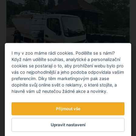
I my v zoo máme rádi cookies. Podělíte se s námi?
Když nám udělíte souhlas, analytické a personalizační
cookies se postarají o to, aby prohlížení webu bylo pro
vás co nejpohodlnější a jeho podoba odpovídala vašim
NOVÝ ELEKTROMOBIL NA KOMUNÁLNÍ
preferencím. Díky těm marketingovým pak zase
ODPAD
doplníte svůj online svět o reklamy, o které stojíte, a
Představujeme vám nový elektrický vůz pro svoz
hlavně vám už neutečou žádné akce a novinky.
komunálního odpadu. Po fotovoltaické elektrárně tak
pokračujeme dalším projektem v oblasti udržitelnosti.
Přijmout vše
OBJEVTE NOVÉ VĚCI
Upravit nastavení