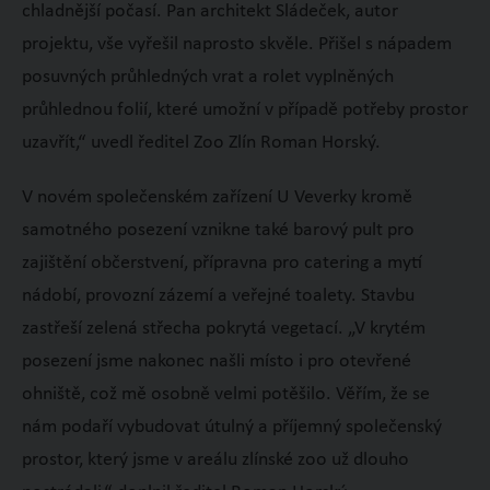
chladnější počasí. Pan architekt Sládeček, autor
projektu, vše vyřešil naprosto skvěle. Přišel s nápadem
posuvných průhledných vrat a rolet vyplněných
průhlednou folií, které umožní v případě potřeby prostor
uzavřít,“ uvedl ředitel Zoo Zlín Roman Horský.
V novém společenském zařízení U Veverky kromě
samotného posezení vznikne také barový pult pro
zajištění občerstvení, přípravna pro catering a mytí
nádobí, provozní zázemí a veřejné toalety. Stavbu
zastřeší zelená střecha pokrytá vegetací. „V krytém
posezení jsme nakonec našli místo i pro otevřené
ohniště, což mě osobně velmi potěšilo. Věřím, že se
nám podaří vybudovat útulný a příjemný společenský
prostor, který jsme v areálu zlínské zoo už dlouho