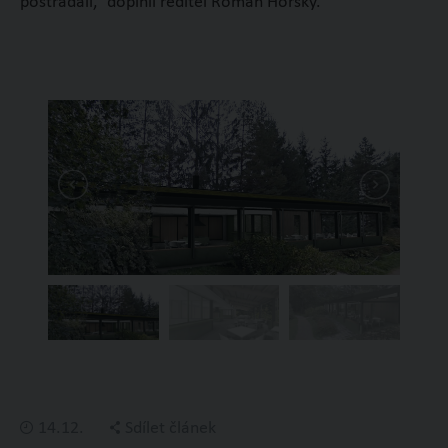
postrádali,“ doplnil ředitel Roman Horský.
14.12.
Sdílet článek