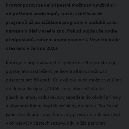
Prostor poskytne velmi pestré možnosti využívání –
od pořádání workshopů, kurzů, vzdělávacích
programů až po zážitkové programy v podobě oslav
narozenin dětí v areálu zoo. Pokud půjde vše podle
předpokladů, zařízení pojmenované U Veverky bude
otevřeno v červnu 2023.
Koncepce připravovaného společenského prostoru je
pojata jako zastřešený venkovní altán s možností
posezení pro 80 osob. Celý objekt bude možné využívat
od dubna do října. „Chtěli jsme, aby celá stavba
působila lehce, vzdušně, aby zapadala do okolní přírody
a abychom lidem dopřáli průhledy do parku. Současně
jsme si však přáli, abychom celý prostor mohli používat i
v okrajových částech sezony, kdy může panovat