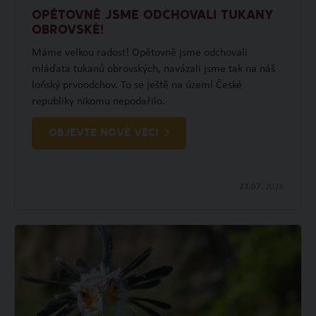
OPĚTOVNĚ JSME ODCHOVALI TUKANY
OBROVSKÉ!
Máme velkou radost! Opětovně jsme odchovali
mláďata tukanů obrovských, navázali jsme tak na náš
loňský prvoodchov. To se ještě na území České
republiky nikomu nepodařilo.
OBJEVTE NOVÉ VĚCI
22.07.
2026