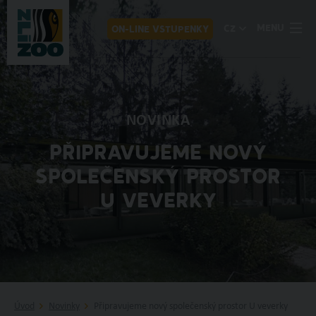
MENU
CZ
ON-LINE VSTUPENKY
NOVINKA
PŘIPRAVUJEME NOVÝ
SPOLEČENSKÝ PROSTOR
U VEVERKY
Úvod
Novinky
Připravujeme nový společenský prostor U veverky