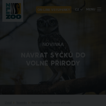
MENU
CZ
ON-LINE VSTUPENKY
NOVINKA
NÁVRAT SÝČKŮ DO
VOLNÉ PŘÍRODY
Úvod
Novinky
Návrat sýčků do volné přírody