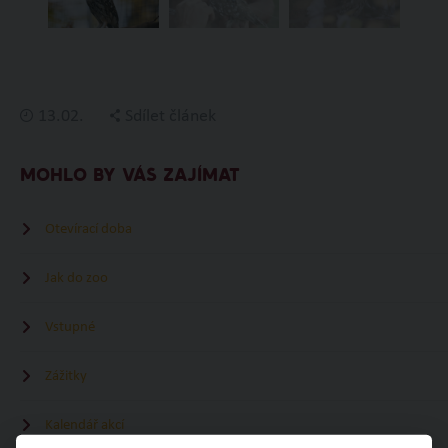
13.02.
Sdílet článek
MOHLO BY VÁS ZAJÍMAT
Otevírací doba
Jak do zoo
Vstupné
Zážitky
Kalendář akcí