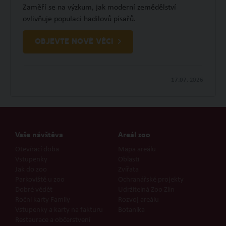
Zaměří se na výzkum, jak moderní zemědělství
ovlivňuje populaci hadilovů písařů.
OBJEVTE NOVÉ VĚCI
17.07.
2026
Vaše návštěva
Areál zoo
Otevírací doba
Mapa areálu
Vstupenky
Oblasti
Jak do zoo
Zvířata
Parkoviště u zoo
Ochranářské projekty
Dobré vědět
Udržitelná Zoo Zlín
Roční karty Family
Rozvoj areálu
Vstupenky a karty na fakturu
Botanika
Restaurace a občerstvení