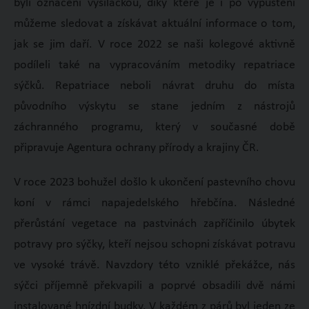
byli označeni vysílačkou, díky které je i po vypuštění
můžeme sledovat a získávat aktuální informace o tom,
jak se jim daří. V roce 2022 se naši kolegové aktivně
podíleli také na vypracováním metodiky repatriace
sýčků. Repatriace neboli návrat druhu do místa
původního výskytu se stane jedním z nástrojů
záchranného programu, který v současné době
připravuje Agentura ochrany přírody a krajiny ČR.
V roce 2023 bohužel došlo k ukončení pastevního chovu
koní v rámci napajedelského hřebčína. Následné
přerůstání vegetace na pastvinách zapříčinilo úbytek
potravy pro sýčky, kteří nejsou schopni získávat potravu
ve vysoké trávě. Navzdory této vzniklé překážce, nás
sýčci příjemně překvapili a poprvé obsadili dvě námi
instalované hnízdní budky. V každém z párů byl jeden ze