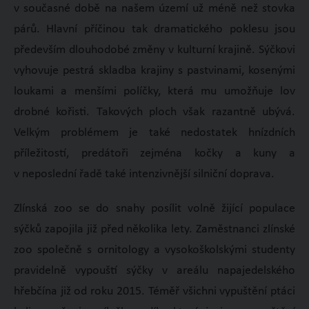
v současné době na našem území už méně než stovka
párů. Hlavní příčinou tak dramatického poklesu jsou
především dlouhodobé změny v kulturní krajině. Sýčkovi
vyhovuje pestrá skladba krajiny s pastvinami, kosenými
loukami a menšími políčky, která mu umožňuje lov
drobné kořisti. Takových ploch však razantně ubývá.
Velkým problémem je také nedostatek hnízdních
příležitostí, predátoři zejména kočky a kuny a
v neposlední řadě také intenzivnější silniční doprava.
Zlínská zoo se do snahy posílit volně žijící populace
sýčků zapojila již před několika lety. Zaměstnanci zlínské
zoo společně s ornitology a vysokoškolskými studenty
pravidelně vypouští sýčky v areálu napajedelského
hřebčína již od roku 2015. Téměř všichni vypuštění ptáci