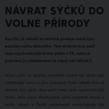
Návrat sýčků do
volné přírody
Zoo Zlín již několik let aktivně posiluje volně žijící
populaci sýčka obecného. Tato drobná sova patří
mezi nejohroženější druhy ptáků v ČR, celková
populace je odhadována na méně než 100 párů.
Ačkoli ještě na začátku minulého století byl sýček naší
nejběžnější sovou a jeho populace čítala několik tisíc až
desítek tisíc párů, dnes patří mezi naše nejohroženější
druhy. Jeho stavy dlouhodobě velmi razantně klesají a
podle zdrojů z České společnosti ornitologické žije