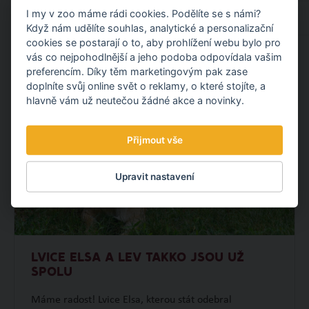
I my v zoo máme rádi cookies. Podělíte se s námi?
Ubytování u zoo
Když nám udělíte souhlas, analytické a personalizační
cookies se postarají o to, aby prohlížení webu bylo pro
vás co nejpohodlnější a jeho podoba odpovídala vašim
ČTĚTE TAKÉ
preferencím. Díky těm marketingovým pak zase
doplníte svůj online svět o reklamy, o které stojíte, a
hlavně vám už neutečou žádné akce a novinky.
Přijmout vše
Upravit nastavení
LVICE ELSA A LEV TAKKO JSOU UŽ
SPOLU
Máme radost! Lvice Elsa, kterou stát odebral