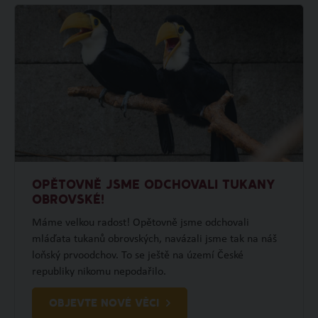
OPĚTOVNĚ JSME ODCHOVALI TUKANY
OBROVSKÉ!
Máme velkou radost! Opětovně jsme odchovali
mláďata tukanů obrovských, navázali jsme tak na náš
loňský prvoodchov. To se ještě na území České
republiky nikomu nepodařilo.
OBJEVTE NOVÉ VĚCI