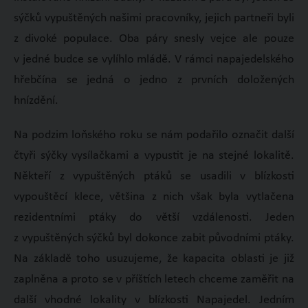
sýčků vypuštěných našimi pracovníky, jejich partneři byli
z divoké populace. Oba páry snesly vejce ale pouze
v jedné budce se vylíhlo mládě. V rámci napajedelského
hřebčína se jedná o jedno z prvních doložených
hnízdění.
Na podzim loňského roku se nám podařilo označit další
čtyři sýčky vysílačkami a vypustit je na stejné lokalitě.
Někteří z vypuštěných ptáků se usadili v blízkosti
vypouštěcí klece, většina z nich však byla vytlačena
rezidentními ptáky do větší vzdálenosti. Jeden
z vypuštěných sýčků byl dokonce zabit původními ptáky.
Na základě toho usuzujeme, že kapacita oblasti je již
zaplněna a proto se v příštích letech chceme zaměřit na
další vhodné lokality v blízkosti Napajedel. Jedním