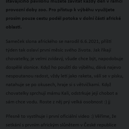
stávajícího pavilonu můžete zavítat každý den v rámci
provozní doby zoo. Pro přístup k výběhu využijete
prosím pouze cestu podél potoka v dolní části africké
oblasti.
Sameček slona afrického se narodil 6.6.2021, příští
týden tak oslaví první měsíc svého života. Jak říkají
chovatelky, je velmi zvídavý, všude chce být, napodobuje
dospělé slonice. Když ho pouští do výběhu, dává najevo
nespoutanou radost, vždy letí jako raketa, válí se v písku,
natahuje se po okusech, hraje si s větvičkami. Když
chovatelky sprchují mámu Kali, odstrkuje její chobot a
sám chce vodu. Roste z něj prý velká osobnost :) jj
Přesně to vystihuje i první oficiální video :) Věříme, že
setkání s prvním africkým slůnětem v České republice