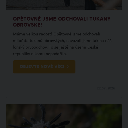
OPĚTOVNĚ JSME ODCHOVALI TUKANY
OBROVSKÉ!
Máme velkou radost! Opětovně jsme odchovali
mláďata tukanů obrovských, navázali jsme tak na náš
loňský prvoodchov. To se ještě na území České
republiky nikomu nepodařilo.
OBJEVTE NOVÉ VĚCI
22.07.
2026