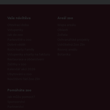
Vaše návštěva
Areál zoo
Otevírací doba
Mapa areálu
Vstupenky
Oblasti
Jak do zoo
Zvířata
Parkoviště u zoo
Ochranářské projekty
Dobré vědět
Udržitelná Zoo Zlín
Roční karty Family
Rozvoj areálu
Vstupenky a karty na fakturu
Botanika
Restaurace a občerstvení
Zážitky v zoo
Kalendář akcí 2026
Ubytování u zoo
Návštěvní řád Zoo Zlín
Pomáháte zoo
Jak můžu pomoct?
Sponzorství
Partnerství