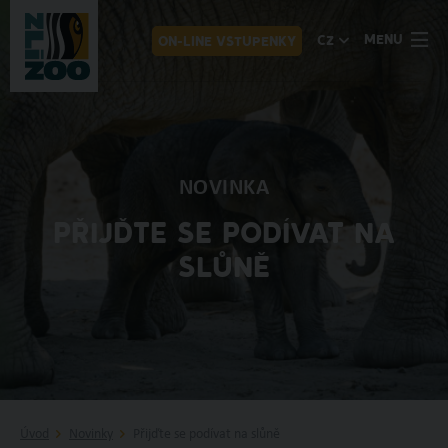
MENU
CZ
ON-LINE VSTUPENKY
NOVINKA
PŘIJĎTE SE PODÍVAT NA
SLŮNĚ
Úvod
Novinky
Přijďte se podívat na slůně