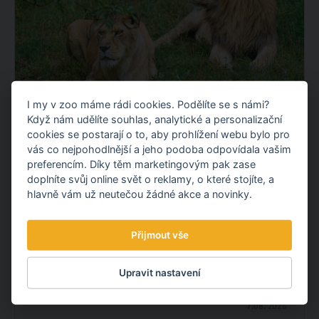
I my v zoo máme rádi cookies. Podělíte se s námi?
Když nám udělíte souhlas, analytické a personalizační
LVICE ELSA A LEV TAKKO JSOU UŽ
cookies se postarají o to, aby prohlížení webu bylo pro
SPOLU
vás co nejpohodlnější a jeho podoba odpovídala vašim
preferencím. Díky těm marketingovým pak zase
Máme radost! Lvice Elsa, kterou stát odebral
doplníte svůj online svět o reklamy, o které stojíte, a
soukromému chovateli ze severní Moravy, už je ve
hlavně vám už neutečou žádné akce a novinky.
výběhu původní expozice lvů společně s dvouletým
samcem Takkem.
Přijmout vše
OBJEVTE NOVÉ VĚCI
Upravit nastavení
7.08.
2026