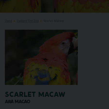
Úvod
Explore The Zoo
Scarlet Macaw
SCARLET MACAW
Ara macao