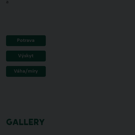
a
Potrava
Výskyt
Váha/míry
GALLERY