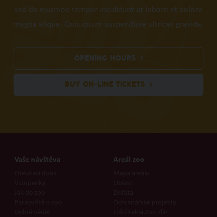
sed do eiusmod tempor incididunt ut labore et dolore
magna aliqua. Quis ipsum suspendisse ultrices gravida.
OPENING HOURS
BUY ON-LINE TICKETS
Vaše návštěva
Areál zoo
Otevírací doba
Mapa areálu
Vstupenky
Oblasti
Jak do zoo
Zvířata
Parkoviště u zoo
Ochranářské projekty
Dobré vědět
Udržitelná Zoo Zlín