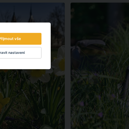
Přijmout vše
avit nastavení