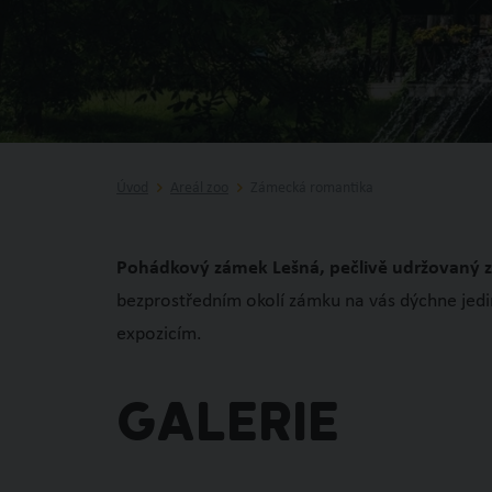
Úvod
Areál zoo
Zámecká romantika
Pohádkový zámek Lešná, pečlivě udržovaný záme
bezprostředním okolí zámku na vás dýchne jedi
expozicím.
GALERIE