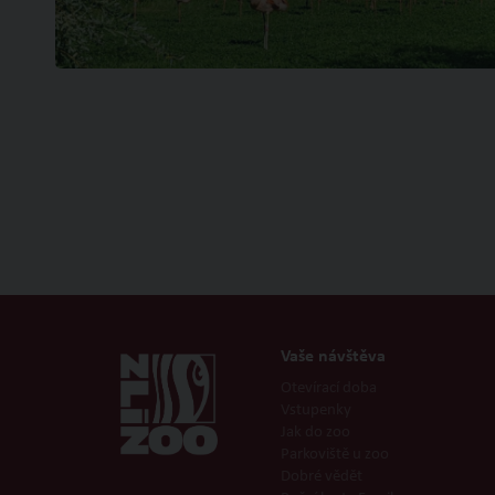
Vaše návštěva
Otevírací doba
Vstupenky
Jak do zoo
Parkoviště u zoo
Dobré vědět