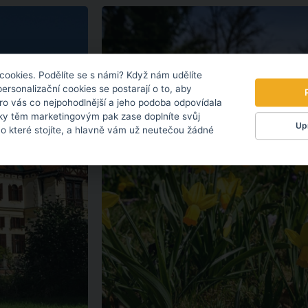
cookies. Podělíte se s námi? Když nám udělíte
personalizační cookies se postarají o to, aby
pro vás co nejpohodlnější a jeho podoba odpovídala
ky těm marketingovým pak zase doplníte svůj
Upr
 o které stojíte, a hlavně vám už neutečou žádné