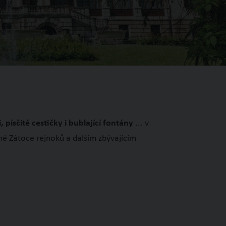
písčité cestičky i bublající fontány
... v
é Zátoce rejnoků a dalším zbývajícím