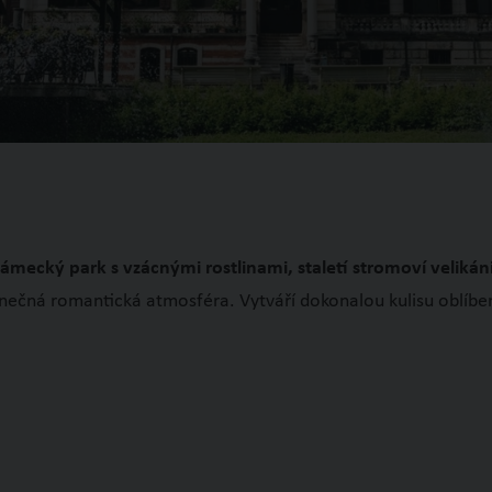
cký park s vzácnými rostlinami, staletí stromoví velikáni, 
nečná romantická atmosféra. Vytváří dokonalou kulisu oblíben