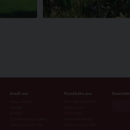
Areál zoo
Pomáháte zoo
Newslett
Mapa areálu
Jak můžu pomoct?
Oblasti
Sponzorství
Zvířata
Partnerství
Ochranářské projekty
Sbírka 4NATURE
Udržitelná Zoo Zlín
Sbírka pro Zoo Zlín