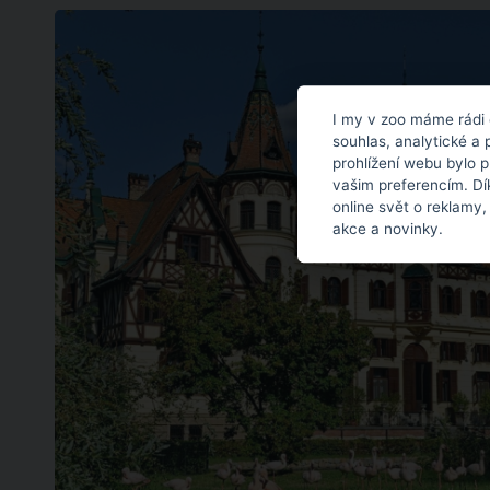
I my v zoo máme rádi 
souhlas, analytické a 
prohlížení webu bylo 
vašim preferencím. Dí
online svět o reklamy,
akce a novinky.