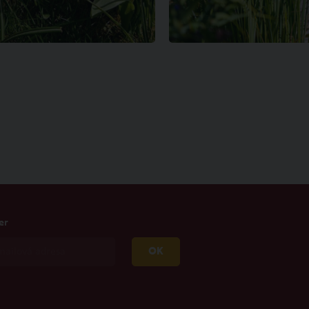
er
OK