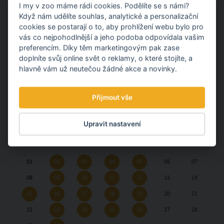
-
počet žáků/studentů + ročník
I my v zoo máme rádi cookies. Podělíte se s námi?
Když nám udělíte souhlas, analytické a personalizační
-
kontaktní telefon a e-mail
.
cookies se postarají o to, aby prohlížení webu bylo pro
vás co nejpohodlnější a jeho podoba odpovídala vašim
Termín prohlídky Vám následně potvrdíme e-mailem, k
preferencím. Díky těm marketingovým pak zase
němuž připojíme všechny potřebné informace.
doplníte svůj online svět o reklamy, o které stojíte, a
hlavně vám už neutečou žádné akce a novinky.
Přijmout vše
Srpen
Říjen
Září
Upravit nastavení
PO
ÚT
ST
ČT
PÁ
SO
NE
01
02
03
04
05
06
07
08
09
10
11
12
13
14
15
16
17
18
19
20
21
22
23
24
25
26
27
28