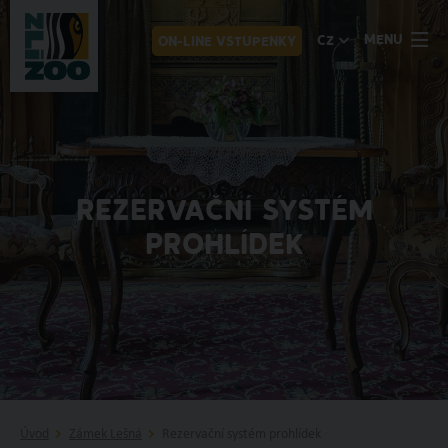
MENU
CZ
ON-LINE VSTUPENKY
REZERVAČNÍ SYSTÉM
PROHLÍDEK
Úvod
Zámek Lešná
Rezervační systém prohlídek