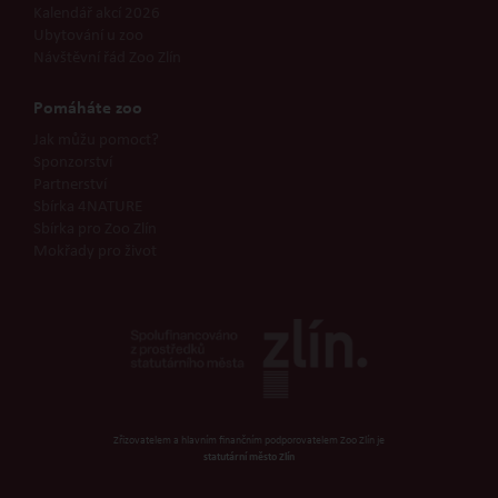
Kalendář akcí 2026
Ubytování u zoo
Návštěvní řád Zoo Zlín
Pomáháte zoo
Jak můžu pomoct?
Sponzorství
Partnerství
Sbírka 4NATURE
Sbírka pro Zoo Zlín
Mokřady pro život
Zřizovatelem a hlavním finančním podporovatelem Zoo Zlín je
statutární město Zlín