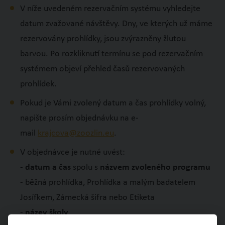
V níže uvedeném rezervačním systému vyhledejte
datum zvažované návštěvy. Dny, ve kterých už máme
rezervovány prohlídky, jsou zvýrazněny žlutou
barvou. Po rozkliknutí termínu se pod rezervačním
systémem objeví přehled časů rezervovaných
prohlídek.
Pokud je Vámi zvolený datum a čas prohlídky volný,
napište prosím objednávku na e-
mail
krajcova@zoozlin.eu
.
V objednávce je nutné uvést:
-
datum a čas
spolu s
názvem zvoleného programu
- běžná prohlídka, Prohlídka a malým badatelem
Josífkem, Zámecká šifra nebo Etiketa
-
název školy