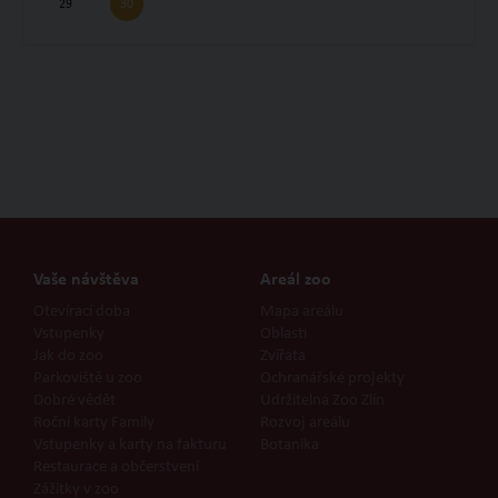
29
30
Vaše návštěva
Areál zoo
Otevírací doba
Mapa areálu
Vstupenky
Oblasti
Jak do zoo
Zvířata
Parkoviště u zoo
Ochranářské projekty
Dobré vědět
Udržitelná Zoo Zlín
Roční karty Family
Rozvoj areálu
Vstupenky a karty na fakturu
Botanika
Restaurace a občerstvení
Zážitky v zoo