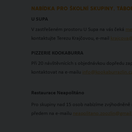
NABÍDKA PRO ŠKOLNÍ SKUPINY, TÁBO
U SUPA
V zastřešeném prostoru U Supa na vás čeká
me
kontaktujte Terezu Krajčovou, e-mail
krajcova@
PIZZERIE KOOKABURRA
Při 20 návštěvnících s objednávkou dopředu zapla
kontaktovat na e-mailu
info@kookaburrazlin.c
Restaurace Neapolitáno
Pro skupiny nad 15 osob nabízíme zvýhodněně m
předem na e-mailu
neapolitano.zoozlin@gmai