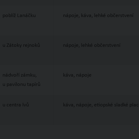
poblíž Lanáčku
nápoje, káva, lehké občerstvení
u Zátoky rejnoků
nápoje, lehké občerstvení
nádvoří zámku,
káva, nápoje
u pavilonu tapírů
u centra lvů
káva, nápoje, etiopské sladké pla