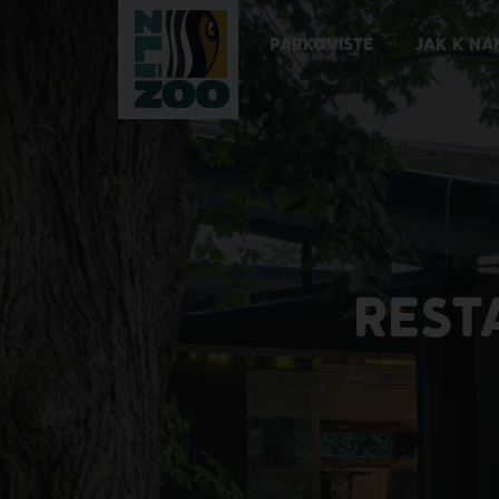
PARKOVIŠTĚ
JAK K NÁ
REST