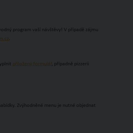
ovodný program vaší návštěvy! V případě zájmu
m.cz
.
yplnit
přiložený formulář
, případně pizzerii
 nabídky. Zvýhodněné menu je nutné objednat