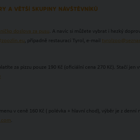
RY A VĚTŠÍ SKUPINY NÁVŠTĚVNÍKŮ
níčko doslova za pusu
. A navíc si můžete vybrat i hezký dopr
zoozlin.eu
, případně restauraci Tyrol, e-mail
tyrolzoo@sezna
títe za pizzu pouze 190 Kč (oficiální cena 270 Kč). Stačí jen v
z
enu v ceně 160 Kč ( polévka + hlavní chod), výběr je z denní
l.com
.