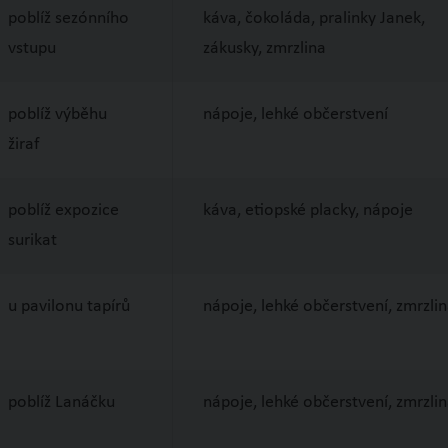
poblíž sezónního
káva, čokoláda, pralinky Janek,
vstupu
zákusky, zmrzlina
poblíž výběhu
nápoje, lehké občerstvení
žiraf
poblíž expozice
káva, etiopské placky, nápoje
surikat
u pavilonu tapírů
nápoje, lehké občerstvení, zmrzli
poblíž Lanáčku
nápoje, lehké občerstvení, zmrzli