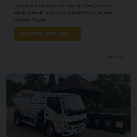
soukromému chovateli ze severní Moravy, už je ve
výběhu původní expozice lvů společně s dvouletým
samcem Takkem.
OBJEVTE NOVÉ VĚCI
7.08.
2026