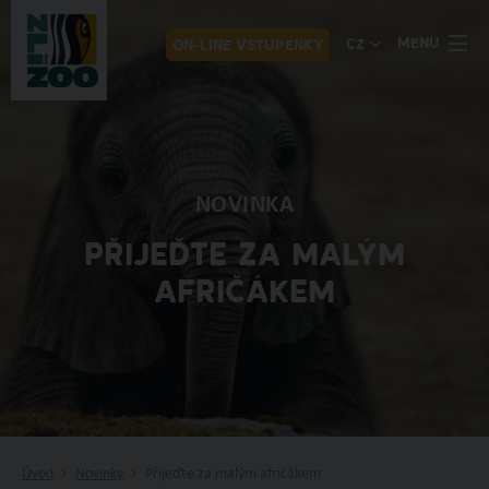
MENU
CZ
ON-LINE VSTUPENKY
NOVINKA
PŘIJEĎTE ZA MALÝM
AFRIČÁKEM
Úvod
Novinky
Přijeďte za malým afričákem