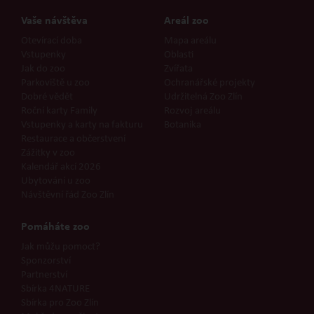
Vaše návštěva
Areál zoo
Otevírací doba
Mapa areálu
Vstupenky
Oblasti
Jak do zoo
Zvířata
Parkoviště u zoo
Ochranářské projekty
Dobré vědět
Udržitelná Zoo Zlín
Roční karty Family
Rozvoj areálu
Vstupenky a karty na fakturu
Botanika
Restaurace a občerstvení
Zážitky v zoo
Kalendář akcí 2026
Ubytování u zoo
Návštěvní řád Zoo Zlín
Pomáháte zoo
Jak můžu pomoct?
Sponzorství
Partnerství
Sbírka 4NATURE
Sbírka pro Zoo Zlín