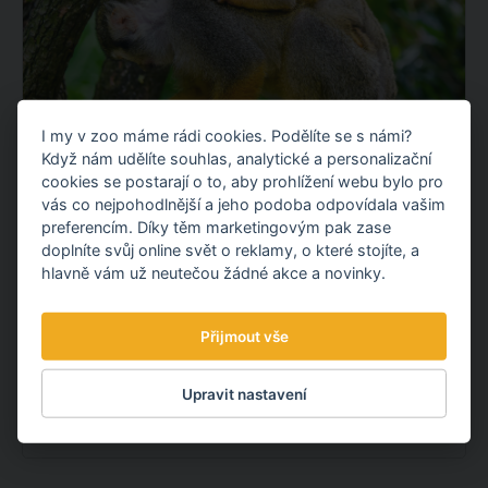
I my v zoo máme rádi cookies. Podělíte se s námi?
Když nám udělíte souhlas, analytické a personalizační
RADUJEME SE ZE DVOU MLÁĎAT
cookies se postarají o to, aby prohlížení webu bylo pro
KOTULŮ
vás co nejpohodlnější a jeho podoba odpovídala vašim
preferencím. Díky těm marketingovým pak zase
V Amazonii, americké oblasti zoo, se početná tlupa 25
doplníte svůj online svět o reklamy, o které stojíte, a
drobných jihoamerických primátů rozrostla hned o 2
hlavně vám už neutečou žádné akce a novinky.
mláďata.
Přijmout vše
OBJEVTE NOVÉ VĚCI
Upravit nastavení
10.08.
2026