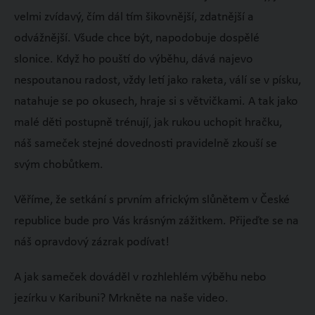
velmi zvídavý, čím dál tím šikovnější, zdatnější a
odvážnější. Všude chce být, napodobuje dospělé
slonice. Když ho pouští do výběhu, dává najevo
nespoutanou radost, vždy letí jako raketa, válí se v písku,
natahuje se po okusech, hraje si s větvičkami. A tak jako
malé děti postupně trénují, jak rukou uchopit hračku,
náš sameček stejné dovednosti pravidelně zkouší se
svým chobůtkem.
Věříme, že setkání s prvním africkým slůnětem v České
republice bude pro Vás krásným zážitkem. Přijeďte se na
náš opravdový zázrak podívat!
A jak sameček dováděl v rozhlehlém výběhu nebo
jezírku v Karibuni? Mrkněte na naše video.