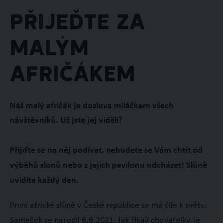
Přijeďte za
malým
afričákem
Náš malý afričák je doslova miláčkem všech
návštěvníků. Už jste jej viděli?
Přijďte se na něj podívat, nebudete se Vám chtít od
výběhů slonů nebo z jejich pavilonu odcházet! Slůně
uvidíte každý den.
První africké slůně v České republice se má čile k světu.
Sameček se narodil 6.6.2021. Jak říkají chovatelky, je