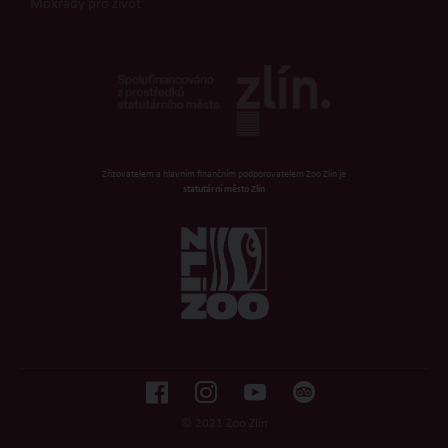
Mokřady pro život
Zřizovatelem a hlavním finančním podporovatelem Zoo Zlín je
statutární město Zlín
© 2021 Zoo Zlín