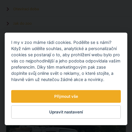
Otevírací doba
Jak do zoo
Vstupné
I my v zoo máme rádi cookies. Podělíte se s námi?
Když nám udělíte souhlas, analytické a personalizační
Zážitky
cookies se postarají o to, aby prohlížení webu bylo pro
vás co nejpohodlnější a jeho podoba odpovídala vašim
preferencím. Díky těm marketingovým pak zase
Kalendář akcí
doplníte svůj online svět o reklamy, o které stojíte, a
hlavně vám už neutečou žádné akce a novinky.
Ubytování u zoo
Přijmout vše
ČTĚTE TAKÉ
Upravit nastavení