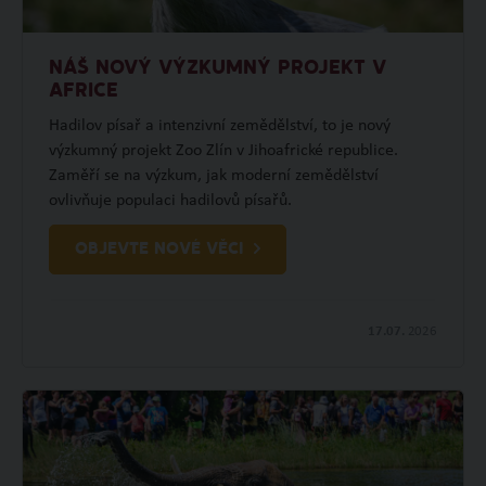
NÁŠ NOVÝ VÝZKUMNÝ PROJEKT V
AFRICE
Hadilov písař a intenzivní zemědělství, to je nový
výzkumný projekt Zoo Zlín v Jihoafrické republice.
Zaměří se na výzkum, jak moderní zemědělství
ovlivňuje populaci hadilovů písařů.
OBJEVTE NOVÉ VĚCI
17.07.
2026