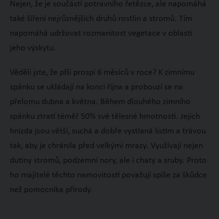
Nejen, že je součástí potravního řetězce, ale napomáhá
také šíření nejrůznějších druhů rostlin a stromů. Tím
napomáhá udržovat rozmanitost vegetace v oblasti
jeho výskytu.
Věděli jste, že plši prospí 6 měsíců v roce? K zimnímu
spánku se ukládají na konci října a probouzí se na
přelomu dubna a května. Během dlouhého zimního
spánku ztratí téměř 50% své tělesné hmotnosti. Jejich
hnízda jsou větší, suchá a dobře vystlaná listím a trávou
tak, aby je chránila před velkými mrazy. Využívají nejen
dutiny stromů, podzemní nory, ale i chaty a sruby. Proto
ho majitelé těchto nemovitostí považují spíše za škůdce
než pomocníka přírody.