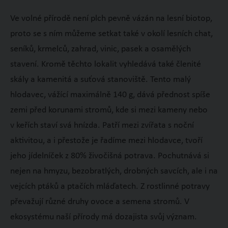
Ve volné přírodě není plch pevně vázán na lesní biotop,
proto se s ním můžeme setkat také v okolí lesních chat,
seníků, krmelců, zahrad, vinic, pasek a osamělých
stavení. Kromě těchto lokalit vyhledává také členité
skály a kamenitá a suťová stanoviště. Tento malý
hlodavec, vážící maximálně 140 g, dává přednost spíše
zemi před korunami stromů, kde si mezi kameny nebo
v keřích staví svá hnízda. Patří mezi zvířata s noční
aktivitou, a i přestože je řadíme mezi hlodavce, tvoří
jeho jídelníček z 80% živočišná potrava. Pochutnává si
nejen na hmyzu, bezobratlých, drobných savcích, ale i na
vejcích ptáků a ptačích mláďatech. Z rostlinné potravy
převažují různé druhy ovoce a semena stromů. V
ekosystému naší přírody má dozajista svůj význam.