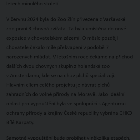
letech minulého století.
V červnu 2024 byla do Zoo Zlín přivezena z Varšavské
zoo první 3 chovná zvířata. Ta byla umístěna do nové
expozice v chovatelském zázemí. O měsíc později
chovatele čekalo milé překvapení v podobě 7
narozených mláďat. V letošním roce čekáme na příchod
dalších dvou chovných skupin z holandské zoo
v Amsterdamu, kde se na chov plchů specializují.
Hlavním cílem celého projektu je návrat plchů
zahradních do volné přírody na Moravě. Jako ideální
oblast pro vypouštění byla ve spolupráci s Agenturou
ochrany přírody a krajiny České republiky vybrána CHKO
Bílé Karpaty.
Samotné vypouštění bude probíhat v několika etapách.