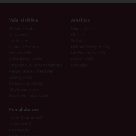
Vaše návštěva
Areál zoo
Otevírací doba
Mapa areálu
Vstupenky
Oblasti
Jak do zoo
Zvířata
Parkoviště u zoo
Ochranářské projekty
Dobré vědět
Udržitelná Zoo Zlín
Roční karty Family
Rozvoj areálu
Vstupenky a karty na fakturu
Botanika
Restaurace a občerstvení
Zážitky v zoo
Kalendář akcí 2026
Ubytování u zoo
Návštěvní řád Zoo Zlín
Pomáháte zoo
Jak můžu pomoct?
Sponzorství
Partnerství