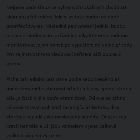
Nejprve bude třeba ve vybraných lokalitách zbudovat
aklimatizační voliéry, kde si zvířata budou na dané
prostředí zvykat. Následně pak vybraní jednici budou
označení sledovacím zařízením, díky kterému budeme
monitorovat jejich pohyb po vypuštění do volné přírody.
Pro zajímavost tyto sledovací zařízení váží pouhé 2
gramy.
Plcha zahradního poznáme podle šedohnědého až
hnědočerveného zbarvení hřbetu a hlavy, spodní strana
těla je čistě bílá a ostře ohraničená. Od oka se táhne
výrazně tmavý pruh srsti zasahující až ke krku, díky
kterému vypadá jako maskovaný bandita. Ocásek má
kratší než tělo a uši jsou vzhledem k jeho celkové
velikosti docela výrazné.