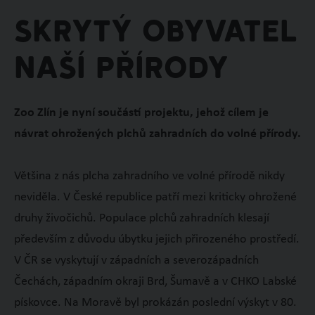
Skrytý obyvatel
naší přírody
Zoo Zlín je nyní součástí projektu, jehož cílem je
návrat ohrožených plchů zahradních do volné přírody.
Většina z nás plcha zahradního ve volné přírodě nikdy
neviděla. V České republice patří mezi kriticky ohrožené
druhy živočichů. Populace plchů zahradních klesají
především z důvodu úbytku jejich přirozeného prostředí.
V ČR se vyskytují v západních a severozápadních
Čechách, západním okraji Brd, Šumavě a v CHKO Labské
pískovce. Na Moravě byl prokázán poslední výskyt v 80.