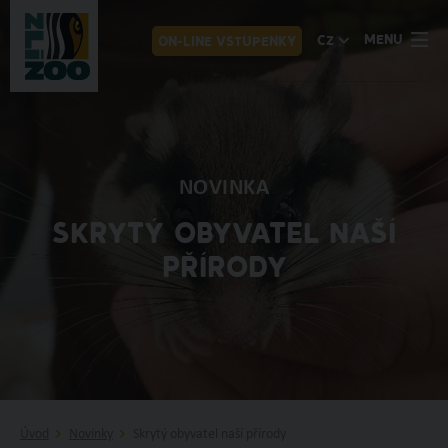
MENU
CZ
ON-LINE VSTUPENKY
NOVINKA
SKRYTÝ OBYVATEL NAŠÍ
PŘÍRODY
Úvod
Novinky
Skrytý obyvatel naší přírody