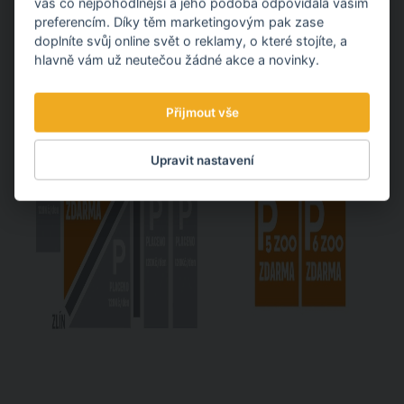
vás co nejpohodlnější a jeho podoba odpovídala vašim
preferencím. Díky těm marketingovým pak zase
doplníte svůj online svět o reklamy, o které stojíte, a
hlavně vám už neutečou žádné akce a novinky.
Přijmout vše
Upravit nastavení