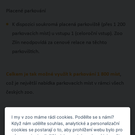
Placené parkování
K dispozici soukromá placená parkoviště (přes 1 200
parkovacích míst) u vstupu 1 (celoroční vstup). Zoo
Zlín neodpovídá za cenové relace na těchto
parkovištích.
Celkem je tak možné využít k parkování 1 800 míst
,
což je největší nabídka parkovacích míst v rámci všech
českých zoo.
I my v zoo máme rádi cookies. Podělíte se s námi?
Když nám udělíte souhlas, analytické a personalizační
cookies se postarají o to, aby prohlížení webu bylo pro