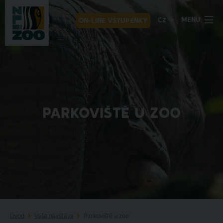
MENU
CZ
ON-LINE VSTUPENKY
PARKOVIŠTĚ U ZOO
Úvod
Vaše návštěva
Parkoviště u zoo