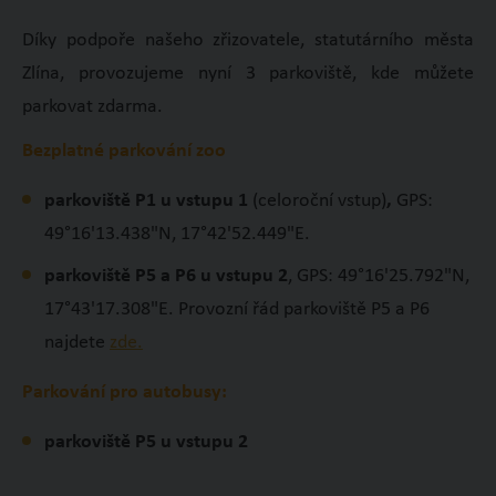
Díky podpoře našeho zřizovatele, statutárního města
Zlína, provozujeme nyní 3 parkoviště, kde můžete
parkovat zdarma.
Bezplatné parkování zoo
parkoviště P1 u vstupu 1
(celoroční vstup)
,
GPS:
49°16'13.438"N, 17°42'52.449"E.
parkoviště P5 a P6 u vstupu 2
, GPS: 49°16'25.792"N,
17°43'17.308"E. Provozní řád parkoviště P5 a P6
najdete
zde.
Parkování pro autobusy:
parkoviště P5
u vstupu 2