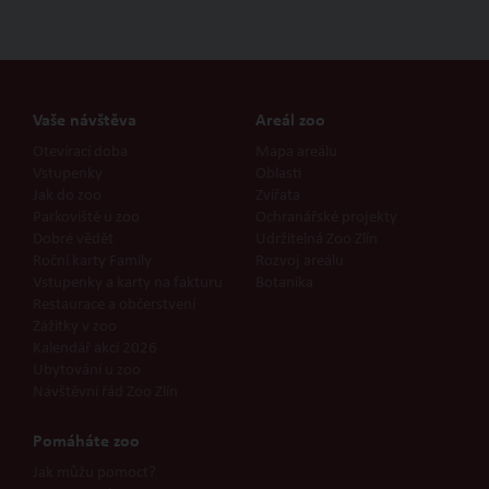
Vaše návštěva
Areál zoo
Otevírací doba
Mapa areálu
Vstupenky
Oblasti
Jak do zoo
Zvířata
Parkoviště u zoo
Ochranářské projekty
Dobré vědět
Udržitelná Zoo Zlín
Roční karty Family
Rozvoj areálu
Vstupenky a karty na fakturu
Botanika
Restaurace a občerstvení
Zážitky v zoo
Kalendář akcí 2026
Ubytování u zoo
Návštěvní řád Zoo Zlín
Pomáháte zoo
Jak můžu pomoct?