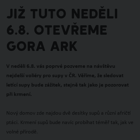
Již tuto neděli
6.8. otevřeme
GORA ARK
V neděli 6.8. vás poprvé pozveme na návštěvu
nejdelší voliéry pro supy v ČR. Věříme, že sledovat
letící supy bude zážitek, stejně tak jako je pozorovat
při krmení.
Nový domov zde najdou dvě desítky supů a různí afričtí
ptáci. Krmení supů bude navíc probíhat téměř tak, jak ve
volné přírodě.