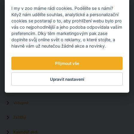
I my v zoo máme rádi cookies. Podělíte se s námi?
Když nám udělíte souhlas, analytické a personalizační
cookies se postarají o to, aby prohlížení webu bylo pro
vás co nejpohodlnější a jeho podoba odpovídala vašim
preferencím. Díky těm marketingovým pak zase
3.08.
Sdílet článek
doplníte svůj online svět o reklamy, o které stojíte, a
hlavně vám už neutečou žádné akce a novinky.
MOHLO BY VÁS ZAJÍMAT
Přijmout vše
Otevírací doba
Upravit nastavení
Jak do zoo
Vstupné
Zážitky
Kalendář akcí