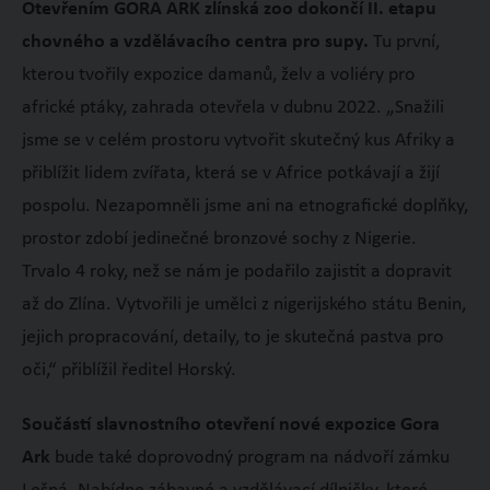
Otevřením GORA ARK zlínská zoo dokončí II. etapu
chovného a vzdělávacího centra pro supy.
Tu první,
kterou tvořily expozice damanů, želv a voliéry pro
africké ptáky, zahrada otevřela v dubnu 2022. „Snažili
jsme se v celém prostoru vytvořit skutečný kus Afriky a
přiblížit lidem zvířata, která se v Africe potkávají a žijí
pospolu. Nezapomněli jsme ani na etnografické doplňky,
prostor zdobí jedinečné bronzové sochy z Nigerie.
Trvalo 4 roky, než se nám je podařilo zajistit a dopravit
až do Zlína. Vytvořili je umělci z nigerijského státu Benin,
jejich propracování, detaily, to je skutečná pastva pro
oči,“ přiblížil ředitel Horský.
Součástí slavnostního otevření nové expozice Gora
Ark
bude také doprovodný program na nádvoří zámku