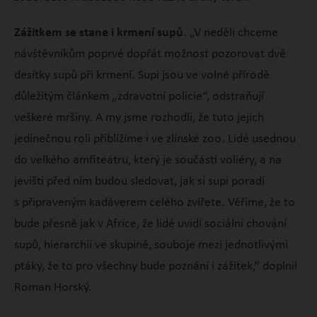
Zážitkem se stane i krmení supů
. „V neděli chceme
návštěvníkům poprvé dopřát možnost pozorovat dvě
desítky supů při krmení. Supi jsou ve volné přírodě
důležitým článkem „zdravotní policie“, odstraňují
veškeré mršiny. A my jsme rozhodli, že tuto jejich
jedinečnou roli přiblížíme i ve zlínské zoo. Lidé usednou
do velkého amfiteátru, který je součástí voliéry, a na
jevišti před ním budou sledovat, jak si supi poradí
s připraveným kadáverem celého zvířete. Věříme, že to
bude přesně jak v Africe, že lidé uvidí sociální chování
supů, hierarchii ve skupině, souboje mezi jednotlivými
ptáky, že to pro všechny bude poznání i zážitek,“ doplnil
Roman Horský.