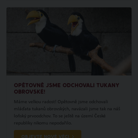
OPĚTOVNĚ JSME ODCHOVALI TUKANY
OBROVSKÉ!
Máme velkou radost! Opětovně jsme odchovali
mláďata tukanů obrovských, navázali jsme tak na náš
loňský prvoodchov. To se ještě na území České
republiky nikomu nepodařilo.
OBJEVTE NOVÉ VĚCI