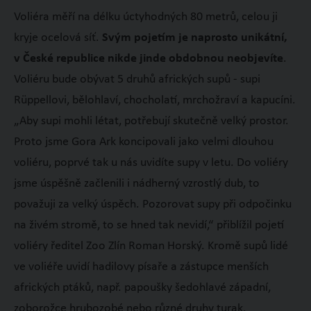
Voliéra měří na délku úctyhodných 80 metrů, celou ji
kryje ocelová síť.
Svým pojetím je naprosto unikátní,
v České republice nikde jinde obdobnou neobjevíte
.
Voliéru bude obývat 5 druhů afrických supů - supi
Rüppellovi, bělohlaví, chocholatí, mrchožraví a kapucíni.
„Aby supi mohli létat, potřebují skutečně velký prostor.
Proto jsme Gora Ark koncipovali jako velmi dlouhou
voliéru, poprvé tak u nás uvidíte supy v letu. Do voliéry
jsme úspěšně začlenili i nádherný vzrostlý dub, to
považuji za velký úspěch. Pozorovat supy při odpočinku
na živém stromě, to se hned tak nevidí,“ přiblížil pojetí
voliéry ředitel Zoo Zlín Roman Horský. Kromě supů lidé
ve voliéře uvidí hadilovy písaře a zástupce menších
afrických ptáků, např. papoušky šedohlavé západní,
zoborožce hrubozobé nebo různé druhy turak.