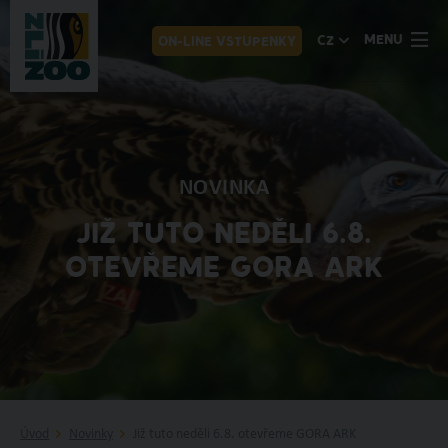
MENU
CZ
ON-LINE VSTUPENKY
NOVINKA
JIŽ TUTO NEDĚLI 6.8.
OTEVŘEME GORA ARK
Úvod
Novinky
Již tuto neděli 6.8. otevřeme GORA ARK