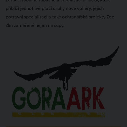
Lešná. Nabídne zábavné a vzdělávací dílničky, které
přiblíží jednotlivé ptačí druhy nové voliéry, jejich
potravní specializaci a také ochranářské projekty Zoo
Zlín zaměřené nejen na supy.