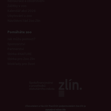
Restaurace a občerstvení
Zážitky v zoo
Kalendář akcí 2026
Ubytování u zoo
Návštěvní řád Zoo Zlín
Pomáháte zoo
Jak můžu pomoct?
Sponzorství
Partnerství
Sbírka 4NATURE
Sbírka pro Zoo Zlín
Mokřady pro život
Zřizovatelem a hlavním finančním podporovatelem Zoo Zlín je
statutární město Zlín