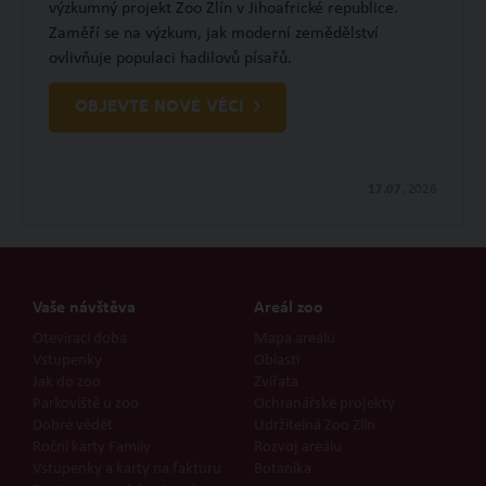
výzkumný projekt Zoo Zlín v Jihoafrické republice.
Zaměří se na výzkum, jak moderní zemědělství
ovlivňuje populaci hadilovů písařů.
OBJEVTE NOVÉ VĚCI
17.07.
2026
Vaše návštěva
Areál zoo
Otevírací doba
Mapa areálu
Vstupenky
Oblasti
Jak do zoo
Zvířata
Parkoviště u zoo
Ochranářské projekty
Dobré vědět
Udržitelná Zoo Zlín
Roční karty Family
Rozvoj areálu
Vstupenky a karty na fakturu
Botanika