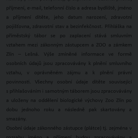
příjmení, e-mail, telefonní číslo a adresa bydliště, jméno
a příjmení dítěte, jeho datum narození, zdravotní
pojišťovna, zdravotní stav a bezinfekčnost. Přihláška na
příměstský tábor se po zaplacení stává smluvním
vztahem mezi zákonným zástupcem a ZOO a zámkem
Zlín – Lešná. Výše zmíněné informace ve formě
osobních údajů jsou zpracovávány k plnění smluvního
vztahu, v oprávněném zájmu a k plnění právní
povinnosti. Všechny osobní údaje dítěte související
s přihlašováním i samotným táborem jsou zpracovávány
a uloženy na oddělení biologické výchovy Zoo Zlín po
dobu jednoho roku a následně pak skartovány a
smazány.
Osobní údaje zákonného zástupce (plátce) tj. zejména v
rozsahu jméno a příjmení budou zpracovávány a