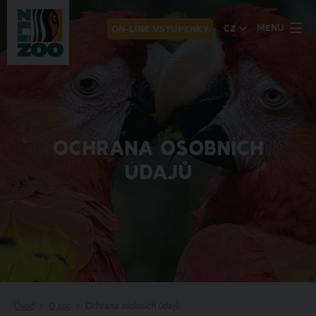
MENU
CZ
ON-LINE VSTUPENKY
OCHRANA OSOBNÍCH
ÚDAJŮ
Úvod
O zoo
Ochrana osobních údajů