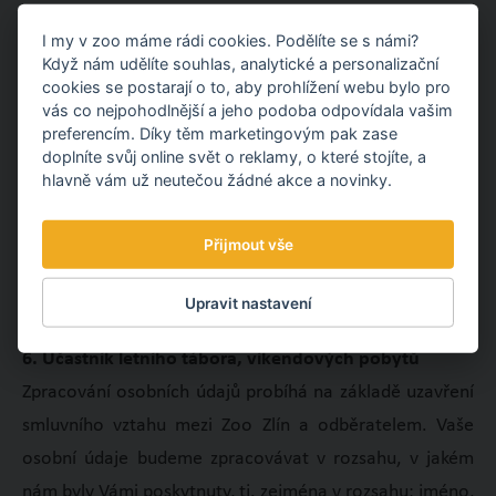
rozsahu, v jakém nám byly Vámi poskytnuty, tj. zejména
I my v zoo máme rádi cookies. Podělíte se s námi?
v rozsahu: jméno, příjmení, e-mail, telefonní číslo a
Když nám udělíte souhlas, analytické a personalizační
adresa bydliště. Vaše osobní údaje používáme pro
cookies se postarají o to, aby prohlížení webu bylo pro
vás co nejpohodlnější a jeho podoba odpovídala vašim
sponzorské smlouvy, uveřejnění na webových stránkách
preferencím. Díky těm marketingovým pak zase
zoo, výroční zprávě a na sponzorských tabulích v areálu
doplníte svůj online svět o reklamy, o které stojíte, a
hlavně vám už neutečou žádné akce a novinky.
zoologické zahrady po dobu jednoho roku.
Zpracovávání poskytnutých osobních údajů bude
Přijmout vše
probíhat po dobu deseti kalendářních let od uzavření
smluvního vztahu z důvodu splnění právní povinnosti a
Upravit nastavení
následně pak skartovány a smazány.
6. Účastník letního tábora, víkendových pobytů
Zpracování osobních údajů probíhá na základě uzavření
smluvního vztahu mezi Zoo Zlín a odběratelem. Vaše
osobní údaje budeme zpracovávat v rozsahu, v jakém
nám byly Vámi poskytnuty, tj. zejména v rozsahu: jméno,