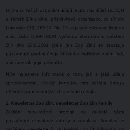
Ochrana Vašich osobních údajů je pro nás důležitá. ZOO
a zámek Zlín-Lešná, příspěvková organizace, se sídlem
Lukovská 112, 763 14 Zlín 12, zapsaná zřizovací listinou
evid. číslo 1539510091 vydanou Statutárním městem
Zlín dne 29.6.2001 (dále jen Zoo Zlín) se zavazuje
poskytnuté osobní údaje chránit a nakládat s nimi tak,
aby zamezila jejich zneužití.
Níže naleznete informace o tom, jak a jaké údaje
zpracováváme, včetně kontaktu pro zaslání dotazu
ohledně zpracování Vašich osobních údajů.
1. Newsletter Zoo Zlín, newsletter Zoo Zlín Family
Zasílání newsletterů probíhá na základě Vámi
poskytnuté e-mailové adresy a souhlasu. Souhlas se
zasíláním newsletterů lze kdykoliv zrušit kliknutím na