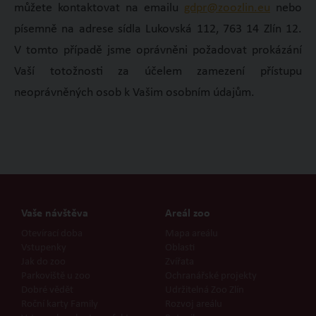
můžete kontaktovat na emailu
gdpr@zoozlin.eu
nebo
písemně na adrese sídla Lukovská 112, 763 14 Zlín 12.
V tomto případě jsme oprávněni požadovat prokázání
Vaší totožnosti za účelem zamezení přístupu
neoprávněných osob k Vašim osobním údajům.
Vaše návštěva
Areál zoo
Otevírací doba
Mapa areálu
Vstupenky
Oblasti
Jak do zoo
Zvířata
Parkoviště u zoo
Ochranářské projekty
Dobré vědět
Udržitelná Zoo Zlín
Roční karty Family
Rozvoj areálu