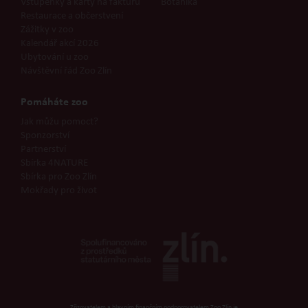
Vstupenky a karty na fakturu
Botanika
Restaurace a občerstvení
Zážitky v zoo
Kalendář akcí 2026
Ubytování u zoo
Návštěvní řád Zoo Zlín
Pomáháte zoo
Jak můžu pomoct?
Sponzorství
Partnerství
Sbírka 4NATURE
Sbírka pro Zoo Zlín
Mokřady pro život
Zřizovatelem a hlavním finančním podporovatelem Zoo Zlín je