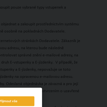
koupit pouze vybrané typy vstupenek a
 objednat a zakoupit prostřednictvím systému
učně osobně na pokladnách Dodavatele.
ernetových stránkách Dodavatele. Zákazník je
ovou adresu, na kterou bude následně
ontrolovat správné znění e-mailové adresy, na
 druh E-vstupenky a E-jízdenky. V případě, že
tupenky a E-jízdenky, nepovažuje se toto
E-jízdenky na opravenou e-mailovou adresu.
by. Odeslaná objednávka je závazná a pro její
potvrzení je tak pouze potvrzením o uzavřené
Přijmout vše