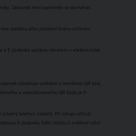
penky. Zákazník není oprávněn se domáhat
-line platbou přes platební bránu určenou
a a E-jízdenka zaslána obratem v elektronické
vstupenek obsahuje unikátní a neměnný QR kód,
ez platného a nepoškozeného QR kódu je E-
hytrý telefon, tablet). Při vstupu přiloží
atnou E-jízdenku řidiči vláčku k ověření ruční