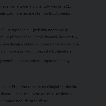
jízdenka je určena pro 2 jízdy vláčkem (2x
areálu zoo není možné stejnou E-vstupenku
dní E-vstupenka a E-jízdenka neposkytuje.
ejm. nepřízeň počasí, neočekávaný chovatelský
h nevydávají a Zákazník nemá nárok na vrácení
í na místě u pokladní přepážky Dodavatele.
jí výměnu, ani na vrácení zaplacené ceny.
.
, cenu. Případné reklamace týkající se obsahu
Dodavateli na e-mailovou adresu, uvedenou
eklamace nebude brán zřetel.