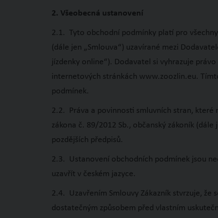
2. Všeobecná ustanovení
2.1. Tyto obchodní podmínky platí pro všechny
(dále jen „Smlouva“) uzavírané mezi Dodavatel
jízdenky online“). Dodavatel si vyhrazuje pr
internetových stránkách www.zoozlin.eu. Tímt
podmínek.
2.2. Práva a povinnosti smluvních stran, kter
zákona č. 89/2012 Sb., občanský zákoník (dále j
pozdějších předpisů.
2.3. Ustanovení obchodních podmínek jsou ned
uzavřít v českém jazyce.
2.4. Uzavřením Smlouvy Zákazník stvrzuje, že 
dostatečným způsobem před vlastním uskutečně