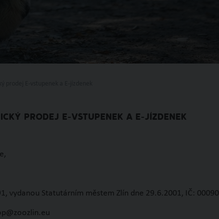
ý prodej E-vstupenek a E-jízdenek
CKÝ PRODEJ E-VSTUPENEK A E-JÍZDENEK
e,
0091, vydanou Statutárním městem Zlín dne 29.6.2001, IČ: 000
hop@zoozlin.eu