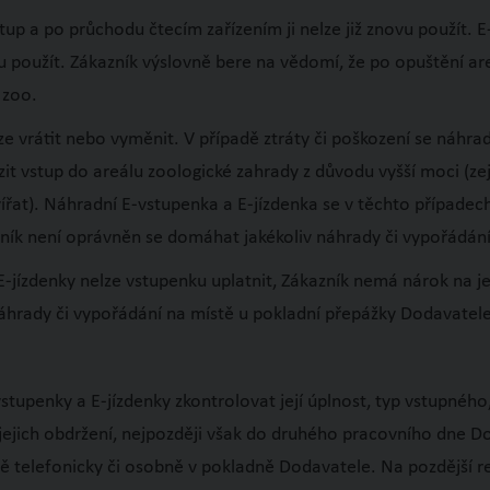
p a po průchodu čtecím zařízením ji nelze již znovu použít. E-
novu použít. Zákazník výslovně bere na vědomí, že po opuštění 
 zoo.
 vrátit nebo vyměnit. V případě ztráty či poškození se náhra
it vstup do areálu zoologické zahrady z důvodu vyšší moci (z
ířat). Náhradní E-vstupenka a E-jízdenka se v těchto případec
zník není oprávněn se domáhat jakékoliv náhrady či vypořádán
E-jízdenky nelze vstupenku uplatnit, Zákazník nemá nárok na je
áhrady či vypořádání na místě u pokladní přepážky Dodavatele
stupenky a E-jízdenky zkontrolovat její úplnost, typ vstupného
jejich obdržení, nejpozději však do druhého pracovního dne 
ě telefonicky či osobně v pokladně Dodavatele. Na pozdější r