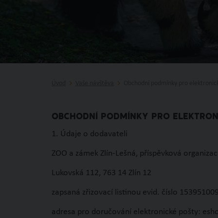
Úvod
Vaše návštěva
Obchodní podmínky pro elektronick
OBCHODNÍ PODMÍNKY PRO ELEKTRONI
1. Údaje o dodavateli
ZOO a zámek Zlín-Lešná, příspěvková organizac
Lukovská 112, 763 14 Zlín 12
zapsaná zřizovací listinou evid. číslo 153951
adresa pro doručování elektronické pošty: es