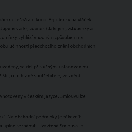
zámku Lešná a o koupi E-jízdenky na vláček
tupenek a E-jízdenek (dále jen „vstupenky a
 podmínky vyhlásí vhodným způsobem na
dobu účinnosti předchozího znění obchodních
vedeny, se řídí příslušnými ustanoveními
 Sb., o ochraně spotřebitele, ve znění
yhotoveny v českém jazyce. Smlouvu lze
así. Na obchodní podmínky je zákazník
a úplně seznámit. Uzavřená Smlouva je