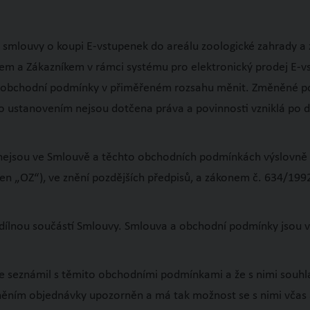
 smlouvy o koupi E-vstupenek do areálu zoologické zahrady a 
em a Zákazníkem v rámci systému pro elektronický prodej E-vs
ávo obchodní podmínky v přiměřeném rozsahu měnit. Změněné
o ustanovením nejsou dotčena práva a povinnosti vzniklá po 
é nejsou ve Smlouvě a těchto obchodních podmínkách výslovně u
en „OZ“), ve znění pozdějších předpisů, a zákonem č. 634/1992
ílnou součástí Smlouvy. Smlouva a obchodní podmínky jsou v
se seznámil s těmito obchodními podmínkami a že s nimi souhl
ním objednávky upozorněn a má tak možnost se s nimi včas 