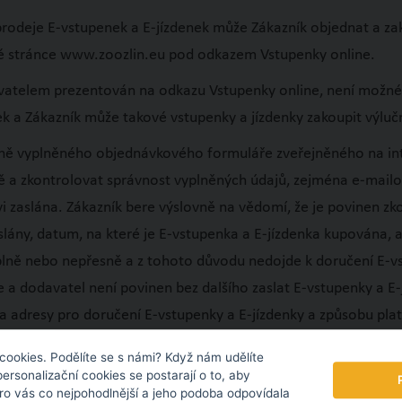
rodeje E-vstupenek a E-jízdenek může Zákazník objednat a za
vé stránce www.zoozlin.eu pod odkazem Vstupenky online.
avatelem prezentován na odkazu Vstupenky online, není možné
nek a Zákazník může takové vstupenky a jízdenky zakoupit výl
ě vyplněného objednávkového formuláře zveřejněného na int
ě a zkontrolovat správnost vyplněných údajů, zejména e-mail
 zaslána. Zákazník bere výslovně na vědomí, že je povinen zk
slány, datum, na které je E-vstupenka a E-jízdenka kupována, a
plně nebo nepřesně a z tohoto důvodu nedojde k doručení E-vs
e a dodavatel není povinen bez dalšího zaslat E-vstupenky a 
a adresy pro doručení E-vstupenky a E-jízdenky a způsobu plat
 Odesláním objednávky dochází k uzavření Smlouvy a zaslané 
cookies. Podělíte se s námi? Když nám udělíte
personalizační cookies se postarají o to, aby
pro vás co nejpohodlnější a jeho podoba odpovídala