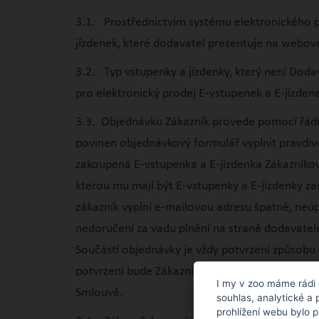
3.1. Prostřednictvím systému elektronického p
jízdenek, které dodavatel prezentuje na webo
3.2. Typ vstupenky a jízdenky, který není Dod
pro elektronický prodej E-vstupenek a E-jízde
3.3. Objednávku Zákazník provede pomocí řádn
povinen objednávkový formulář vyplnit pravdiv
zakoupená E-vstupenka a E-jízdenka Zákazníkovi
kterou mu mají být E-vstupenky a E-jízdenky za
zákazník vyplní e-mailovou adresu špatně, neú
nedoručení za vadu plnění na straně dodavatel
Součástí objednávky je vždy potvrzení způsobu 
potvrzení bude Zákazník kontaktován e-mailem.
I my v zoo máme rádi 
Smlouvě.
souhlas, analytické a 
prohlížení webu bylo 