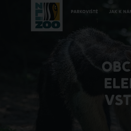
PARKOVIŠTĚ
JAK K NÁ
OBC
ELE
VST