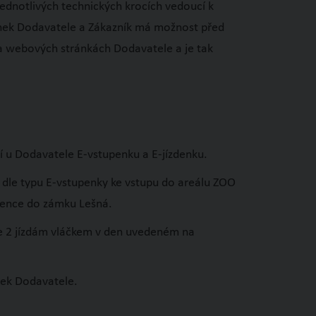
ednotlivých technických krocích vedoucí k
enek Dodavatele a Zákazník má možnost před
na webových stránkách Dodavatele a je tak
í u Dodavatele E-vstupenku a E-jízdenku.
 dle typu E-vstupenky ke vstupu do areálu ZOO
pence do zámku Lešná.
ke 2 jízdám vláčkem v den uvedeném na
ánek Dodavatele.