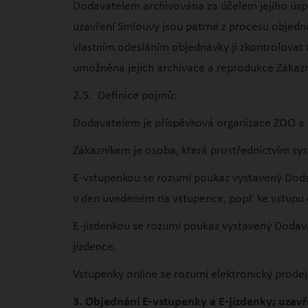
Dodavatelem archivována za účelem jejího úspě
uzavření Smlouvy jsou patrné z procesu objedn
vlastním odesláním objednávky ji zkontrolovat
umožněna jejich archivace a reprodukce Zákaz
2.5. Definice pojmů:
Dodavatelem je příspěvková organizace ZOO a 
Zákazníkem je osoba, která prostřednictvím sy
E-vstupenkou se rozumí poukaz vystavený Dodav
v den uvedeném na vstupence, popř. ke vstup
E-jízdenkou se rozumí poukaz vystavený Dodava
jízdence.
Vstupenky online se rozumí elektronický prode
3. Objednání E-vstupenky a E-jízdenky; uzav