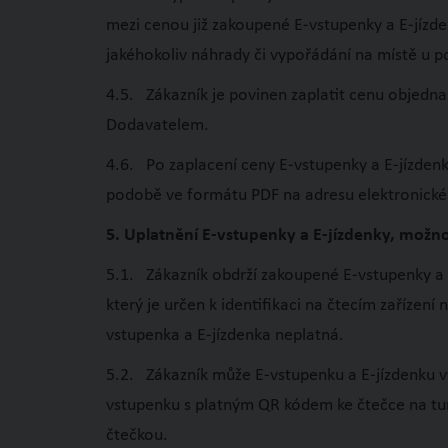
mezi cenou již zakoupené E-vstupenky a E-jízd
jakéhokoliv náhrady či vypořádání na místě u 
4.5. Zákazník je povinen zaplatit cenu objedna
Dodavatelem.
4.6. Po zaplacení ceny E-vstupenky a E-jízdenk
podobě ve formátu PDF na adresu elektronick
5. Uplatnění E-vstupenky a E-jízdenky, možn
5.1. Zákazník obdrží zakoupené E-vstupenky a 
který je určen k identifikaci na čtecím zařízen
vstupenka a E-jízdenka neplatná.
5.2. Zákazník může E-vstupenku a E-jízdenku vyt
vstupenku s platným QR kódem ke čtečce na turni
čtečkou.