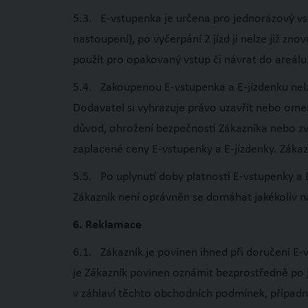
5.3. E-vstupenka je určena pro jednorázový vstu
nastoupení), po vyčerpání 2 jízd ji nelze již z
použít pro opakovaný vstup či návrat do areálu
5.4. Zakoupenou E-vstupenka a E-jízdenku nelze
Dodavatel si vyhrazuje právo uzavřít nebo omez
důvod, ohrožení bezpečnosti Zákazníka nebo zv
zaplacené ceny E-vstupenky a E-jízdenky. Záka
5.5. Po uplynutí doby platnosti E-vstupenky a 
Zákazník není oprávněn se domáhat jakékoliv n
6. Reklamace
6.1. Zákazník je povinen ihned při doručení E-v
je Zákazník povinen oznámit bezprostředně po 
v záhlaví těchto obchodních podmínek, případn