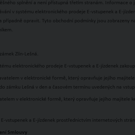
šného splnění a není přístupná třetím stranám. Informace o j
ávání v systému elektronického prodeje E-vstupenek a E-jízd
 a případně opravit. Tyto obchodní podmínky jsou zobrazeny 
níkem.
zámek Zlín-Lešná.
stému elektronického prodeje E-vstupenek a E-jízdenek zakoup
atelem v elektronické formě, který opravňuje jejího majitele
u do zámku Lešná v den a časovém termínu uvedených na vstu
telem v elektronické formě, který opravňuje jejího majitele 
j E-vstupenek a E-jízdenek prostřednictvím internetových str
ření Smlouvy