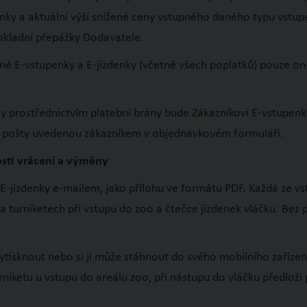
enky a aktuální výší snížené ceny vstupného daného typu vstu
pokladní přepážky Dodavatele.
né E-vstupenky a E-jízdenky (včetně všech poplatků) pouze on
y prostřednictvím platební brány bude Zákazníkovi E-vstupenk
é pošty uvedenou zákazníkem v objednávkovém formuláři.
osti vrácení a výměny
E-jízdenky e-mailem, jako přílohu ve formátu PDF. Každá ze 
í na turniketech při vstupu do zoo a čtečce jízdenek vláčku. B
isknout nebo si ji může stáhnout do svého mobilního zařízení (c
ketu u vstupu do areálu zoo, při nástupu do vláčku předloží pl